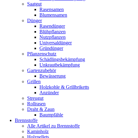
Saatgut
Rasensamen
Blumensamen
Dünger
Rasendünger
Blühpflanzen
Nutzpflanzen
Universaldünger
Gründünger
Pflanzenschutz
Schädlingsbekämpfung
Unkrautbekämpfung
Gartenzubehör
Bewässerung
Grillen
Holzkohle & Grillbriketts
Anzünder
Streugut
Rollrasen
Draht & Zaun
Baumpfähle
Brennstoffe
Alle Artikel zu Brennstoffe
Kaminholz
Holzpellets