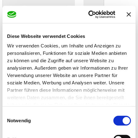
Diese Webseite verwendet Cookies
In den Warenkorb
Danke!
Etwas ist schiefgelaufen
Bewertung
Wir verwenden Cookies, um Inhalte und Anzeigen zu
Deukavallo Kräuter Struktur 15kg
Artikelbeschreibung
personalisieren, Funktionen für soziale Medien anbieten
deukavallo KräuterStruktur – das wohltuende Kräuter- &
zu können und die Zugriffe auf unsere Website zu
Strukturmüsli bis ins hohe Alter
analysieren. Außerdem geben wir Informationen zu Ihrer
deukavallo KräuterStruktur vereint das Beste aus two bewährten
Verwendung unserer Website an unsere Partner für
Sorten – dem Strukturmüsli und dem Kräutermüsli – in einem
soziale Medien, Werbung und Analysen weiter. Unsere
Ballast: Eine ausgewogene Rezeptur mit wertvollen Kräutern und
Partner führen diese Informationen möglicherweise mit
Luzerne für mehr Kaukomfort und Wohlbefinden.
weiteren Daten zusammen, die Sie ihnen bereitgestellt
Produktvorteile im Überblick
haben oder die sie im Rahmen Ihrer Nutzung der Dienste
- Aromatische Kräuter-Komposition – Unterstützung für Atemweg
gesammelt haben.
- Pflege für Atemwege, Immunsystem & Magen
Einwilligungsauswahl
- Wohltuende Kräutermischung mit Petersilie, Rosmarin, Koriander,
Notwendig
- Pfefferminze, Basilikum, Brennnessel – echte Wellness aus der
Natur für
- Atemwege und Stärkung des Immunsystems.