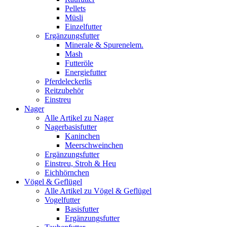
Pellets
Müsli
Einzelfutter
Ergänzungsfutter
Minerale & Spurenelem.
Mash
Futteröle
Energiefutter
Pferdeleckerlis
Reitzubehör
Einstreu
Nager
Alle Artikel zu Nager
Nagerbasisfutter
Kaninchen
Meerschweinchen
Ergänzungsfutter
Einstreu, Stroh & Heu
Eichhörnchen
Vögel & Geflügel
Alle Artikel zu Vögel & Geflügel
Vogelfutter
Basisfutter
Ergänzungsfutter