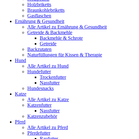
Holzbriketts
Braunkohlebriketts
Gasflaschen
Ernährung & Gesundheit
Alle Artikel zu Ernährung & Gesundheit
Getreide & Backmehle
Backmehle & Schrote
Getreide
Backzutaten
Naturfüllungen für Kissen & Therapie
Hund
Alle Artikel zu Hund
Hundefutter
Trockenfutter
Nassfutter
Hundesnacks
Katze
Alle Artikel zu Katze
Katzenfutter
Nassfutter
Katzenzubehör
Pferd
Alle Artikel zu Pferd
Pferdefutter
Raufutter