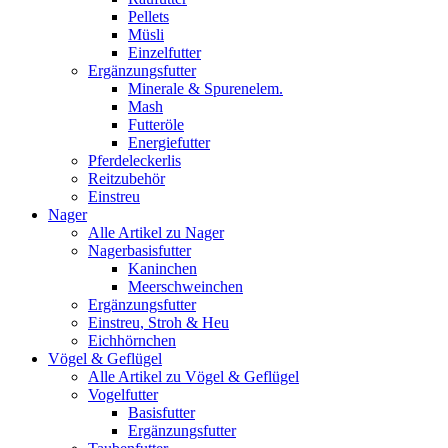
Pellets
Müsli
Einzelfutter
Ergänzungsfutter
Minerale & Spurenelem.
Mash
Futteröle
Energiefutter
Pferdeleckerlis
Reitzubehör
Einstreu
Nager
Alle Artikel zu Nager
Nagerbasisfutter
Kaninchen
Meerschweinchen
Ergänzungsfutter
Einstreu, Stroh & Heu
Eichhörnchen
Vögel & Geflügel
Alle Artikel zu Vögel & Geflügel
Vogelfutter
Basisfutter
Ergänzungsfutter