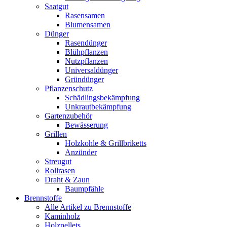
Saatgut
Rasensamen
Blumensamen
Dünger
Rasendünger
Blühpflanzen
Nutzpflanzen
Universaldünger
Gründünger
Pflanzenschutz
Schädlingsbekämpfung
Unkrautbekämpfung
Gartenzubehör
Bewässerung
Grillen
Holzkohle & Grillbriketts
Anzünder
Streugut
Rollrasen
Draht & Zaun
Baumpfähle
Brennstoffe
Alle Artikel zu Brennstoffe
Kaminholz
Holzpellets