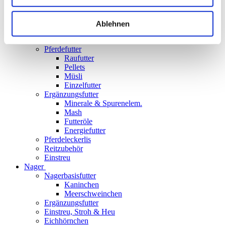
Katze
Katzenfutter
Nassfutter
Ablehnen
Katzenzubehör
Pferd
Pferdefutter
Raufutter
Pellets
Müsli
Einzelfutter
Ergänzungsfutter
Minerale & Spurenelem.
Mash
Futteröle
Energiefutter
Pferdeleckerlis
Reitzubehör
Einstreu
Nager
Nagerbasisfutter
Kaninchen
Meerschweinchen
Ergänzungsfutter
Einstreu, Stroh & Heu
Eichhörnchen