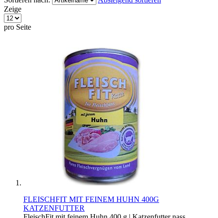
Zeige
pro Seite
FLEISCHFIT MIT FEINEM HUHN 400G
KATZENFUTTER
FleischFit mit feinem Huhn 400 g | Katzenfutter nass