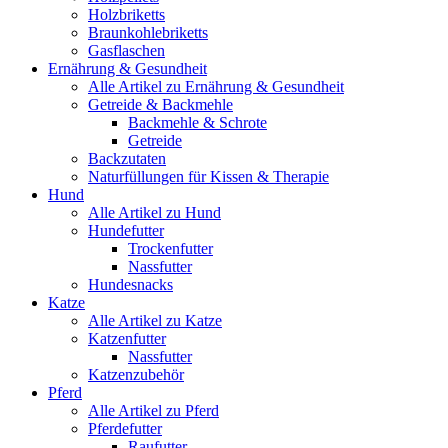
Holzbriketts
Braunkohlebriketts
Gasflaschen
Ernährung & Gesundheit
Alle Artikel zu Ernährung & Gesundheit
Getreide & Backmehle
Backmehle & Schrote
Getreide
Backzutaten
Naturfüllungen für Kissen & Therapie
Hund
Alle Artikel zu Hund
Hundefutter
Trockenfutter
Nassfutter
Hundesnacks
Katze
Alle Artikel zu Katze
Katzenfutter
Nassfutter
Katzenzubehör
Pferd
Alle Artikel zu Pferd
Pferdefutter
Raufutter