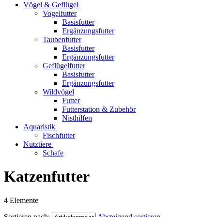
Vögel & Geflügel
Vogelfutter
Basisfutter
Ergänzungsfutter
Taubenfutter
Basisfutter
Ergänzungsfutter
Geflügelfutter
Basisfutter
Ergänzungsfutter
Wildvögel
Futter
Futterstation & Zubehör
Nisthilfen
Aquaristik
Fischfutter
Nutztiere
Schafe
Katzenfutter
4
Elemente
Sortieren nach:
Absteigend sortieren