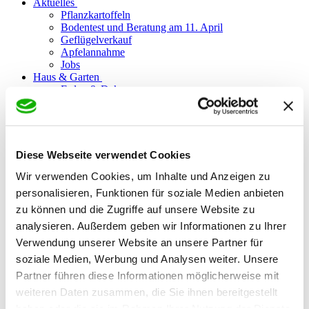
Aktuelles
Pflanzkartoffeln
Bodentest und Beratung am 11. April
Geflügelverkauf
Apfelannahme
Jobs
Haus & Garten
Erden & Dekor
Pflanz- & Blumenerde
Mulch & Dekor
Schüttgüter
Schüttgüter im Big Bag
Saatgut
Diese Webseite verwendet Cookies
Rasensamen
Wir verwenden Cookies, um Inhalte und Anzeigen zu
Blumensamen
Dünger
personalisieren, Funktionen für soziale Medien anbieten
Rasendünger
zu können und die Zugriffe auf unsere Website zu
Blühpflanzen
analysieren. Außerdem geben wir Informationen zu Ihrer
Nutzpflanzen
Universaldünger
Verwendung unserer Website an unsere Partner für
Gründünger
soziale Medien, Werbung und Analysen weiter. Unsere
Pflanzenschutz
Partner führen diese Informationen möglicherweise mit
Schädlingsbekämpfung
Unkrautbekämpfung
weiteren Daten zusammen, die Sie ihnen bereitgestellt
Gartenzubehör
haben oder die sie im Rahmen Ihrer Nutzung der Dienste