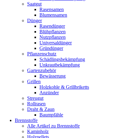
Saatgut
Rasensamen
Blumensamen
Dünger
Rasendünger
Blühpflanzen
Nutzpflanzen
Universaldünger
Gründünger
Pflanzenschutz
Schädlingsbekämpfung
Unkrautbekämpfung
Gartenzubehör
Bewässerung
Grillen
Holzkohle & Grillbriketts
Anzünder
Streugut
Rollrasen
Draht & Zaun
Baumpfähle
Brennstoffe
Alle Artikel zu Brennstoffe
Kaminholz
Holzpellets