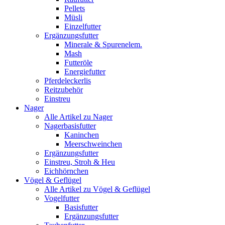
Pellets
Müsli
Einzelfutter
Ergänzungsfutter
Minerale & Spurenelem.
Mash
Futteröle
Energiefutter
Pferdeleckerlis
Reitzubehör
Einstreu
Nager
Alle Artikel zu Nager
Nagerbasisfutter
Kaninchen
Meerschweinchen
Ergänzungsfutter
Einstreu, Stroh & Heu
Eichhörnchen
Vögel & Geflügel
Alle Artikel zu Vögel & Geflügel
Vogelfutter
Basisfutter
Ergänzungsfutter