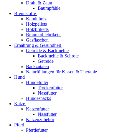
Draht & Zaun
Baumpfähle
Brennstoffe
Kaminholz
Holzpellets
Holzbriketts
Braunkohlebriketts
Gasflaschen
Ernährung & Gesundheit
Getreide & Backmehle
Backmehle & Schrote
Getreide
Backzutaten
Naturfüllungen für Kissen & Therapie
Hund
Hundefutter
Trockenfutter
Nassfutter
Hundesnacks
Katze
Katzenfutter
Nassfutter
Katzenzubehör
Pferd
Pferdefutter