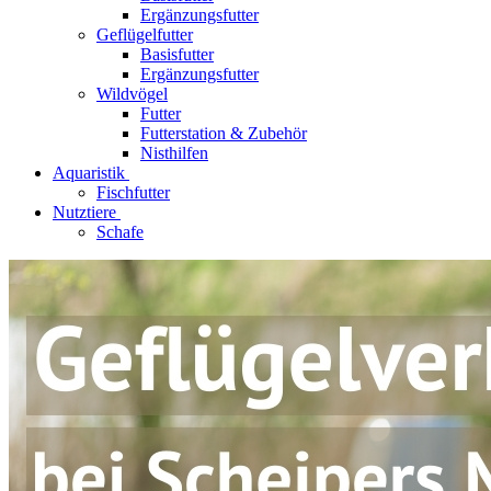
Ergänzungsfutter
Geflügelfutter
Basisfutter
Ergänzungsfutter
Wildvögel
Futter
Futterstation & Zubehör
Nisthilfen
Aquaristik
Fischfutter
Nutztiere
Schafe