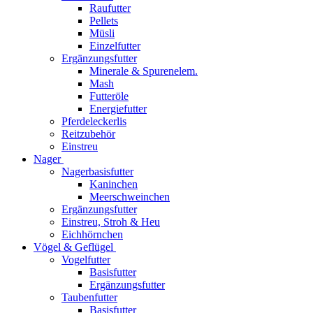
Raufutter
Pellets
Müsli
Einzelfutter
Ergänzungsfutter
Minerale & Spurenelem.
Mash
Futteröle
Energiefutter
Pferdeleckerlis
Reitzubehör
Einstreu
Nager
Nagerbasisfutter
Kaninchen
Meerschweinchen
Ergänzungsfutter
Einstreu, Stroh & Heu
Eichhörnchen
Vögel & Geflügel
Vogelfutter
Basisfutter
Ergänzungsfutter
Taubenfutter
Basisfutter