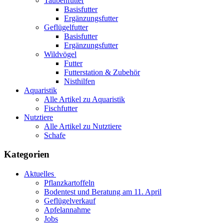
Taubenfutter
Basisfutter
Ergänzungsfutter
Geflügelfutter
Basisfutter
Ergänzungsfutter
Wildvögel
Futter
Futterstation & Zubehör
Nisthilfen
Aquaristik
Alle Artikel zu Aquaristik
Fischfutter
Nutztiere
Alle Artikel zu Nutztiere
Schafe
Kategorien
Aktuelles
Pflanzkartoffeln
Bodentest und Beratung am 11. April
Geflügelverkauf
Apfelannahme
Jobs