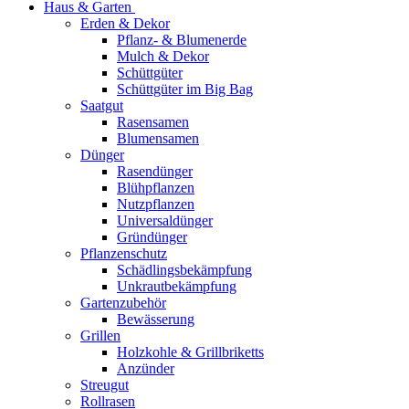
Haus & Garten
Erden & Dekor
Pflanz- & Blumenerde
Mulch & Dekor
Schüttgüter
Schüttgüter im Big Bag
Saatgut
Rasensamen
Blumensamen
Dünger
Rasendünger
Blühpflanzen
Nutzpflanzen
Universaldünger
Gründünger
Pflanzenschutz
Schädlingsbekämpfung
Unkrautbekämpfung
Gartenzubehör
Bewässerung
Grillen
Holzkohle & Grillbriketts
Anzünder
Streugut
Rollrasen