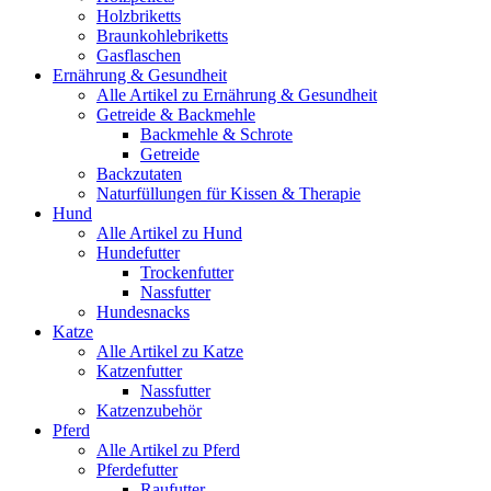
Holzbriketts
Braunkohlebriketts
Gasflaschen
Ernährung & Gesundheit
Alle Artikel zu Ernährung & Gesundheit
Getreide & Backmehle
Backmehle & Schrote
Getreide
Backzutaten
Naturfüllungen für Kissen & Therapie
Hund
Alle Artikel zu Hund
Hundefutter
Trockenfutter
Nassfutter
Hundesnacks
Katze
Alle Artikel zu Katze
Katzenfutter
Nassfutter
Katzenzubehör
Pferd
Alle Artikel zu Pferd
Pferdefutter
Raufutter