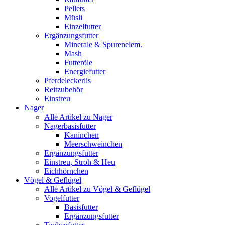
Pellets
Müsli
Einzelfutter
Ergänzungsfutter
Minerale & Spurenelem.
Mash
Futteröle
Energiefutter
Pferdeleckerlis
Reitzubehör
Einstreu
Nager
Alle Artikel zu Nager
Nagerbasisfutter
Kaninchen
Meerschweinchen
Ergänzungsfutter
Einstreu, Stroh & Heu
Eichhörnchen
Vögel & Geflügel
Alle Artikel zu Vögel & Geflügel
Vogelfutter
Basisfutter
Ergänzungsfutter