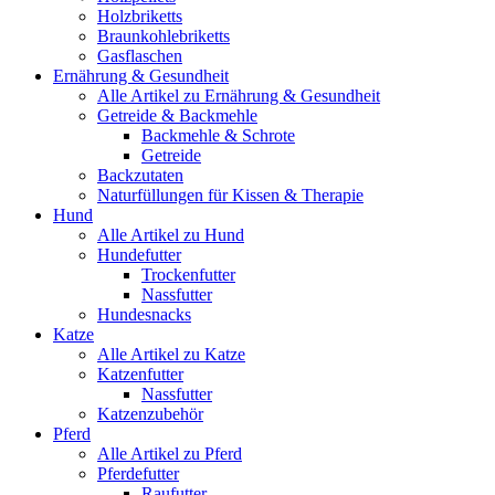
Holzbriketts
Braunkohlebriketts
Gasflaschen
Ernährung & Gesundheit
Alle Artikel zu Ernährung & Gesundheit
Getreide & Backmehle
Backmehle & Schrote
Getreide
Backzutaten
Naturfüllungen für Kissen & Therapie
Hund
Alle Artikel zu Hund
Hundefutter
Trockenfutter
Nassfutter
Hundesnacks
Katze
Alle Artikel zu Katze
Katzenfutter
Nassfutter
Katzenzubehör
Pferd
Alle Artikel zu Pferd
Pferdefutter
Raufutter