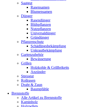
Saatgut
Rasensamen
Blumensamen
Dünger
Rasendünger
Blühpflanzen
Nutzpflanzen
Universaldünger
Gründünger
Pflanzenschutz
Schädlingsbekämpfung
Unkrautbekämpfung
Gartenzubehör
Bewässerung
Grillen
Holzkohle & Grillbriketts
Anzünder
Streugut
Rollrasen
Draht & Zaun
Baumpfähle
Brennstoffe
Alle Artikel zu Brennstoffe
Kaminholz
Holzpellets