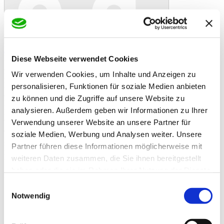
In den Warenkorb
Danke!
Etwas ist schiefgelaufen
Bewertung
Futterzusatzstoff GMP+
Diese Webseite verwendet Cookies
Artikelbeschreibung
Wir verwenden Cookies, um Inhalte und Anzeigen zu
Klinofeed ist ein Silikat sedimentären Ursprungs aus der Gruppe der
Klinoptilolithe, welches durch die spezielle Aufbereitung
personalisieren, Funktionen für soziale Medien anbieten
außerordentlich gute Bindeeigenschaften mit sich bringt.
zu können und die Zugriffe auf unsere Website zu
Klinofeed bindet selektiv Schadstoffe (z.B. NH4+, Afatoxine).
analysieren. Außerdem geben wir Informationen zu Ihrer
Nähr- und Wirkstoffe sind weiterhin für das Tier voll nutzbar. Diese
werden nicht absorbiert. Klinofeed bindet freies Wasser im Futter,
Verwendung unserer Website an unsere Partner für
dadurch wird die Fließfähigkeit verbessert und das Futter besser
soziale Medien, Werbung und Analysen weiter. Unsere
gegen mikrobiellen Verderb geschütz.
Partner führen diese Informationen möglicherweise mit
Klinofeed kann auch sehr gut zur Reduzierung der Gerüche und
Feuchtigkeit in der Einstreue eingesetzt werden.
weiteren Daten zusammen, die Sie ihnen bereitgestellt
haben oder die sie im Rahmen Ihrer Nutzung der Dienste
Zusatzinformationen
gesammelt haben.
Zusatzinformationen
Einwilligungsauswahl
Klinoptilolith sedimentären Ursprungs >
Notwendig
80%, technologischer Zusatzstoff für alle
Inhaltsstoffe
Tierarten.