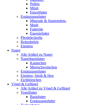
Pellets
Müsli
Einzelfutter
Ergänzungsfutter
Minerale & Spurenelem.
Mash
Futteröle
Energiefutter
Pferdeleckerlis
Reitzubehör
Einstreu
Nager
Alle Artikel zu Nager
Nagerbasisfutter
Kaninchen
Meerschweinchen
Ergänzungsfutter
Einstreu, Stroh & Heu
Eichhörnchen
Vögel & Geflügel
Alle Artikel zu Vögel & Geflügel
Vogelfutter
Basisfutter
Ergänzungsfutter