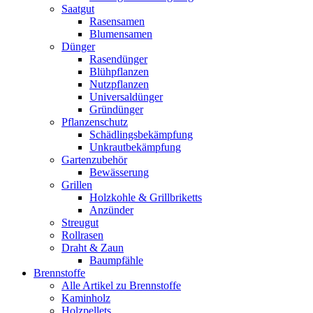
Saatgut
Rasensamen
Blumensamen
Dünger
Rasendünger
Blühpflanzen
Nutzpflanzen
Universaldünger
Gründünger
Pflanzenschutz
Schädlingsbekämpfung
Unkrautbekämpfung
Gartenzubehör
Bewässerung
Grillen
Holzkohle & Grillbriketts
Anzünder
Streugut
Rollrasen
Draht & Zaun
Baumpfähle
Brennstoffe
Alle Artikel zu Brennstoffe
Kaminholz
Holzpellets