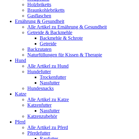
Holzbriketts
Braunkohlebriketts
Gasflaschen
Ernährung & Gesundheit
Alle Artikel zu Ernährung & Gesundheit
Getreide & Backmehle
Backmehle & Schrote
Getreide
Backzutaten
Naturfüllungen für Kissen & Therapie
Hund
Alle Artikel zu Hund
Hundefutter
Trockenfutter
Nassfutter
Hundesnacks
Katze
Alle Artikel zu Katze
Katzenfutter
Nassfutter
Katzenzubehör
Pferd
Alle Artikel zu Pferd
Pferdefutter
Raufutter