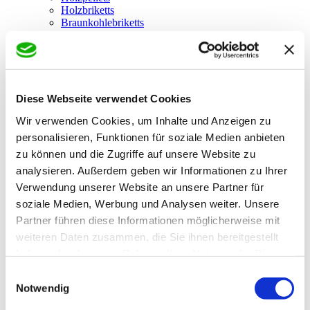
Holzbriketts
Braunkohlebriketts
Gasflaschen
Ernährung & Gesundheit
Alle Artikel zu Ernährung & Gesundheit
Getreide & Backmehle
Backmehle & Schrote
Getreide
Diese Webseite verwendet Cookies
Backzutaten
Wir verwenden Cookies, um Inhalte und Anzeigen zu
Naturfüllungen für Kissen & Therapie
Hund
personalisieren, Funktionen für soziale Medien anbieten
Alle Artikel zu Hund
zu können und die Zugriffe auf unsere Website zu
Hundefutter
analysieren. Außerdem geben wir Informationen zu Ihrer
Trockenfutter
Nassfutter
Verwendung unserer Website an unsere Partner für
Hundesnacks
soziale Medien, Werbung und Analysen weiter. Unsere
Katze
Partner führen diese Informationen möglicherweise mit
Alle Artikel zu Katze
Katzenfutter
weiteren Daten zusammen, die Sie ihnen bereitgestellt
Nassfutter
haben oder die sie im Rahmen Ihrer Nutzung der Dienste
Katzenzubehör
gesammelt haben.
Pferd
Einwilligungsauswahl
Alle Artikel zu Pferd
Notwendig
Pferdefutter
Raufutter