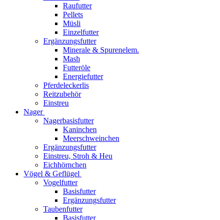
Raufutter
Pellets
Müsli
Einzelfutter
Ergänzungsfutter
Minerale & Spurenelem.
Mash
Futteröle
Energiefutter
Pferdeleckerlis
Reitzubehör
Einstreu
Nager
Nagerbasisfutter
Kaninchen
Meerschweinchen
Ergänzungsfutter
Einstreu, Stroh & Heu
Eichhörnchen
Vögel & Geflügel
Vogelfutter
Basisfutter
Ergänzungsfutter
Taubenfutter
Basisfutter