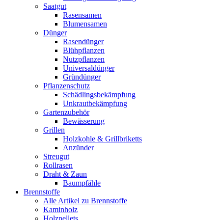
Saatgut
Rasensamen
Blumensamen
Dünger
Rasendünger
Blühpflanzen
Nutzpflanzen
Universaldünger
Gründünger
Pflanzenschutz
Schädlingsbekämpfung
Unkrautbekämpfung
Gartenzubehör
Bewässerung
Grillen
Holzkohle & Grillbriketts
Anzünder
Streugut
Rollrasen
Draht & Zaun
Baumpfähle
Brennstoffe
Alle Artikel zu Brennstoffe
Kaminholz
Holzpellets