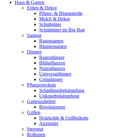
Haus & Garten
Erden & Dekor
Pflanz- & Blumenerde
Mulch & Dekor
Schüttgüter
Schüttgüter im Big Bag
Saatgut
Rasensamen
Blumensamen
Dünger
Rasendünger
Blühpflanzen
Nutzpflanzen
Universaldünger
Gründünger
Pflanzenschutz
Schädlingsbekämpfung
Unkrautbekämpfung
Gartenzubehör
Bewässerung
Grillen
Holzkohle & Grillbriketts
Anzünder
Streugut
Rollrasen