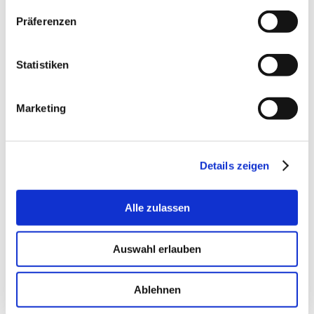
Pellets
Präferenzen
Müsli
Einzelfutter
Ergänzungsfutter
Minerale & Spurenelem.
Statistiken
Mash
Futteröle
Energiefutter
Marketing
Pferdeleckerlis
Reitzubehör
Einstreu
Nager
Alle Artikel zu Nager
Details zeigen
Nagerbasisfutter
Kaninchen
Meerschweinchen
Alle zulassen
Ergänzungsfutter
Einstreu, Stroh & Heu
Eichhörnchen
Auswahl erlauben
Vögel & Geflügel
Alle Artikel zu Vögel & Geflügel
Vogelfutter
Basisfutter
Ablehnen
Ergänzungsfutter