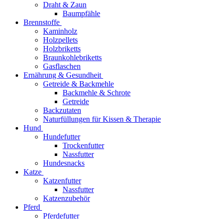
Draht & Zaun
Baumpfähle
Brennstoffe
Kaminholz
Holzpellets
Holzbriketts
Braunkohlebriketts
Gasflaschen
Ernährung & Gesundheit
Getreide & Backmehle
Backmehle & Schrote
Getreide
Backzutaten
Naturfüllungen für Kissen & Therapie
Hund
Hundefutter
Trockenfutter
Nassfutter
Hundesnacks
Katze
Katzenfutter
Nassfutter
Katzenzubehör
Pferd
Pferdefutter