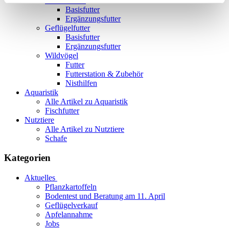
Taubenfutter
Basisfutter
Ergänzungsfutter
Geflügelfutter
Basisfutter
Ergänzungsfutter
Wildvögel
Futter
Futterstation & Zubehör
Nisthilfen
Aquaristik
Alle Artikel zu Aquaristik
Fischfutter
Nutztiere
Alle Artikel zu Nutztiere
Schafe
Kategorien
Aktuelles
Pflanzkartoffeln
Bodentest und Beratung am 11. April
Geflügelverkauf
Apfelannahme
Jobs