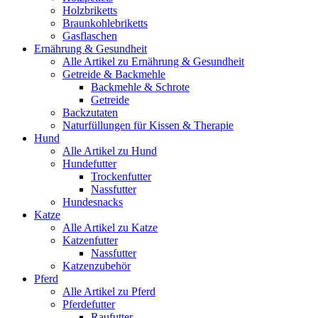
Holzbriketts
Braunkohlebriketts
Gasflaschen
Ernährung & Gesundheit
Alle Artikel zu Ernährung & Gesundheit
Getreide & Backmehle
Backmehle & Schrote
Getreide
Backzutaten
Naturfüllungen für Kissen & Therapie
Hund
Alle Artikel zu Hund
Hundefutter
Trockenfutter
Nassfutter
Hundesnacks
Katze
Alle Artikel zu Katze
Katzenfutter
Nassfutter
Katzenzubehör
Pferd
Alle Artikel zu Pferd
Pferdefutter
Raufutter