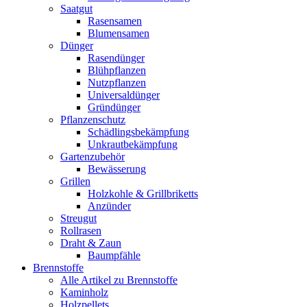
Saatgut
Rasensamen
Blumensamen
Dünger
Rasendünger
Blühpflanzen
Nutzpflanzen
Universaldünger
Gründünger
Pflanzenschutz
Schädlingsbekämpfung
Unkrautbekämpfung
Gartenzubehör
Bewässerung
Grillen
Holzkohle & Grillbriketts
Anzünder
Streugut
Rollrasen
Draht & Zaun
Baumpfähle
Brennstoffe
Alle Artikel zu Brennstoffe
Kaminholz
Holzpellets