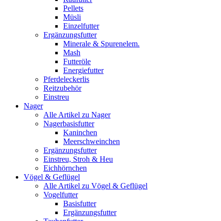
Pellets
Müsli
Einzelfutter
Ergänzungsfutter
Minerale & Spurenelem.
Mash
Futteröle
Energiefutter
Pferdeleckerlis
Reitzubehör
Einstreu
Nager
Alle Artikel zu Nager
Nagerbasisfutter
Kaninchen
Meerschweinchen
Ergänzungsfutter
Einstreu, Stroh & Heu
Eichhörnchen
Vögel & Geflügel
Alle Artikel zu Vögel & Geflügel
Vogelfutter
Basisfutter
Ergänzungsfutter