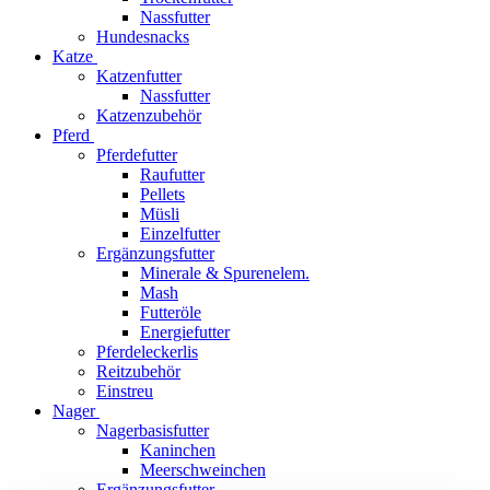
Nassfutter
Hundesnacks
Katze
Katzenfutter
Nassfutter
Katzenzubehör
Pferd
Pferdefutter
Raufutter
Pellets
Müsli
Einzelfutter
Ergänzungsfutter
Minerale & Spurenelem.
Mash
Futteröle
Energiefutter
Pferdeleckerlis
Reitzubehör
Einstreu
Nager
Nagerbasisfutter
Kaninchen
Meerschweinchen
Ergänzungsfutter