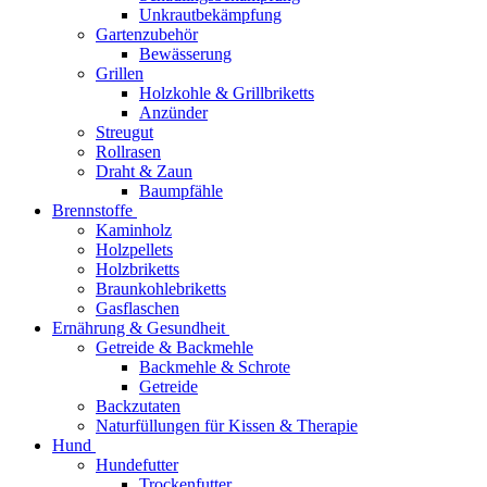
Unkrautbekämpfung
Gartenzubehör
Bewässerung
Grillen
Holzkohle & Grillbriketts
Anzünder
Streugut
Rollrasen
Draht & Zaun
Baumpfähle
Brennstoffe
Kaminholz
Holzpellets
Holzbriketts
Braunkohlebriketts
Gasflaschen
Ernährung & Gesundheit
Getreide & Backmehle
Backmehle & Schrote
Getreide
Backzutaten
Naturfüllungen für Kissen & Therapie
Hund
Hundefutter
Trockenfutter