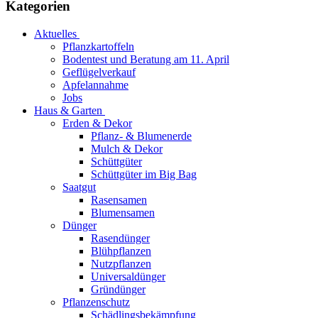
Kategorien
Aktuelles
Pflanzkartoffeln
Bodentest und Beratung am 11. April
Geflügelverkauf
Apfelannahme
Jobs
Haus & Garten
Erden & Dekor
Pflanz- & Blumenerde
Mulch & Dekor
Schüttgüter
Schüttgüter im Big Bag
Saatgut
Rasensamen
Blumensamen
Dünger
Rasendünger
Blühpflanzen
Nutzpflanzen
Universaldünger
Gründünger
Pflanzenschutz
Schädlingsbekämpfung