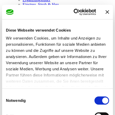
Einstreu, Stroh & Heu
Eichhörnchen
Vögel & Geflügel
Vogelfutter
Basisfutter
Ergänzungsfutter
Diese Webseite verwendet Cookies
Taubenfutter
Basisfutter
Wir verwenden Cookies, um Inhalte und Anzeigen zu
Ergänzungsfutter
personalisieren, Funktionen für soziale Medien anbieten
Geflügelfutter
zu können und die Zugriffe auf unsere Website zu
Basisfutter
Ergänzungsfutter
analysieren. Außerdem geben wir Informationen zu Ihrer
Wildvögel
Verwendung unserer Website an unsere Partner für
Futter
soziale Medien, Werbung und Analysen weiter. Unsere
Futterstation & Zubehör
Nisthilfen
Partner führen diese Informationen möglicherweise mit
Aquaristik
weiteren Daten zusammen, die Sie ihnen bereitgestellt
Fischfutter
haben oder die sie im Rahmen Ihrer Nutzung der Dienste
Nutztiere
Schafe
gesammelt haben.
Einwilligungsauswahl
Notwendig
Hundesnacks