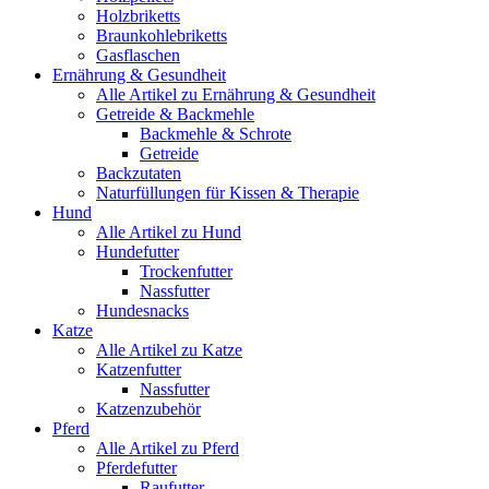
Holzbriketts
Braunkohlebriketts
Gasflaschen
Ernährung & Gesundheit
Alle Artikel zu Ernährung & Gesundheit
Getreide & Backmehle
Backmehle & Schrote
Getreide
Backzutaten
Naturfüllungen für Kissen & Therapie
Hund
Alle Artikel zu Hund
Hundefutter
Trockenfutter
Nassfutter
Hundesnacks
Katze
Alle Artikel zu Katze
Katzenfutter
Nassfutter
Katzenzubehör
Pferd
Alle Artikel zu Pferd
Pferdefutter
Raufutter