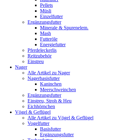
Pellets
Müsli
Einzelfutter
Ergänzungsfutter
Minerale & Spurenelem.
Mash
Futteröle
Energiefutter
Pferdeleckerlis
Reitzubehör
Einstreu
Nager
Alle Artikel zu Nager
Nagerbasisfutter
Kaninchen
Meerschweinchen
Ergänzungsfutter
Einstreu, Stroh & Heu
Eichhörnchen
Vögel & Geflügel
Alle Artikel zu Vögel & Geflügel
Vogelfutter
Basisfutter
Ergänzungsfutter