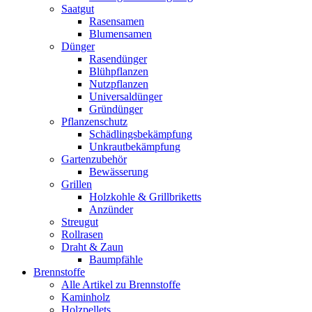
Saatgut
Rasensamen
Blumensamen
Dünger
Rasendünger
Blühpflanzen
Nutzpflanzen
Universaldünger
Gründünger
Pflanzenschutz
Schädlingsbekämpfung
Unkrautbekämpfung
Gartenzubehör
Bewässerung
Grillen
Holzkohle & Grillbriketts
Anzünder
Streugut
Rollrasen
Draht & Zaun
Baumpfähle
Brennstoffe
Alle Artikel zu Brennstoffe
Kaminholz
Holzpellets