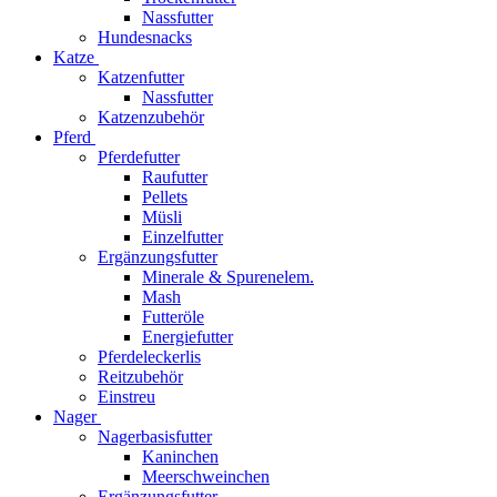
Nassfutter
Hundesnacks
Katze
Katzenfutter
Nassfutter
Katzenzubehör
Pferd
Pferdefutter
Raufutter
Pellets
Müsli
Einzelfutter
Ergänzungsfutter
Minerale & Spurenelem.
Mash
Futteröle
Energiefutter
Pferdeleckerlis
Reitzubehör
Einstreu
Nager
Nagerbasisfutter
Kaninchen
Meerschweinchen
Ergänzungsfutter