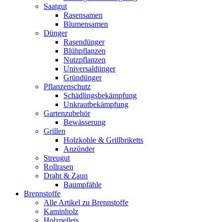
Saatgut
Rasensamen
Blumensamen
Dünger
Rasendünger
Blühpflanzen
Nutzpflanzen
Universaldünger
Gründünger
Pflanzenschutz
Schädlingsbekämpfung
Unkrautbekämpfung
Gartenzubehör
Bewässerung
Grillen
Holzkohle & Grillbriketts
Anzünder
Streugut
Rollrasen
Draht & Zaun
Baumpfähle
Brennstoffe
Alle Artikel zu Brennstoffe
Kaminholz
Holzpellets