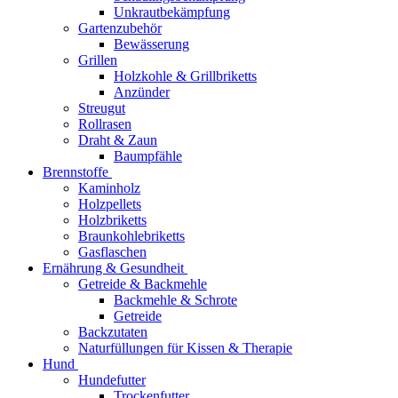
Unkrautbekämpfung
Gartenzubehör
Bewässerung
Grillen
Holzkohle & Grillbriketts
Anzünder
Streugut
Rollrasen
Draht & Zaun
Baumpfähle
Brennstoffe
Kaminholz
Holzpellets
Holzbriketts
Braunkohlebriketts
Gasflaschen
Ernährung & Gesundheit
Getreide & Backmehle
Backmehle & Schrote
Getreide
Backzutaten
Naturfüllungen für Kissen & Therapie
Hund
Hundefutter
Trockenfutter