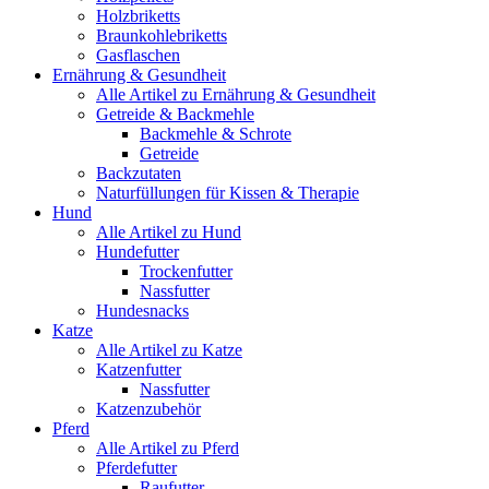
Holzbriketts
Braunkohlebriketts
Gasflaschen
Ernährung & Gesundheit
Alle Artikel zu Ernährung & Gesundheit
Getreide & Backmehle
Backmehle & Schrote
Getreide
Backzutaten
Naturfüllungen für Kissen & Therapie
Hund
Alle Artikel zu Hund
Hundefutter
Trockenfutter
Nassfutter
Hundesnacks
Katze
Alle Artikel zu Katze
Katzenfutter
Nassfutter
Katzenzubehör
Pferd
Alle Artikel zu Pferd
Pferdefutter
Raufutter