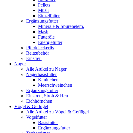
Pellets
Müsli
Einzelfutter
Ergänzungsfutter
Minerale & Spurenelem.
Mash
Futteröle
Energiefutter
Pferdeleckerlis
Reitzubehör
Einstreu
Nager
Alle Artikel zu Nager
Nagerbasisfutter
Kaninchen
Meerschweinchen
Ergänzungsfutter
Einstreu, Stroh & Heu
Eichhörnchen
Vögel & Geflügel
Alle Artikel zu Vögel & Geflügel
Vogelfutter
Basisfutter
Ergänzungsfutter