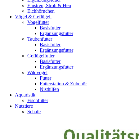
Einstreu, Stroh & Heu
Eichhörnchen
Vögel & Geflügel
Vogelfutter
Basisfutter
Ergänzungsfutter
Taubenfutter
Basisfutter
Ergänzungsfutter
Geflügelfutter
Basisfutter
Ergänzungsfutter
Wildvögel
Futter
Futterstation & Zubehör
Nisthilfen
Aquaristik
Fischfutter
Nutztiere
Schafe