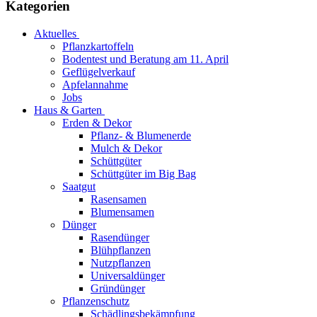
Kategorien
Aktuelles
Pflanzkartoffeln
Bodentest und Beratung am 11. April
Geflügelverkauf
Apfelannahme
Jobs
Haus & Garten
Erden & Dekor
Pflanz- & Blumenerde
Mulch & Dekor
Schüttgüter
Schüttgüter im Big Bag
Saatgut
Rasensamen
Blumensamen
Dünger
Rasendünger
Blühpflanzen
Nutzpflanzen
Universaldünger
Gründünger
Pflanzenschutz
Schädlingsbekämpfung