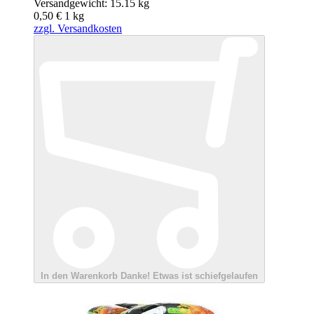
Versandgewicht: 15.15 kg
0,50 €
1
kg
zzgl. Versandkosten
In den Warenkorb
Danke!
Etwas ist schiefgelaufen