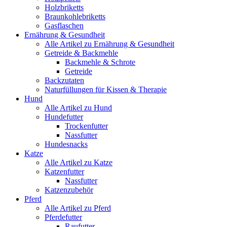
Holzbriketts
Braunkohlebriketts
Gasflaschen
Ernährung & Gesundheit
Alle Artikel zu Ernährung & Gesundheit
Getreide & Backmehle
Backmehle & Schrote
Getreide
Backzutaten
Naturfüllungen für Kissen & Therapie
Hund
Alle Artikel zu Hund
Hundefutter
Trockenfutter
Nassfutter
Hundesnacks
Katze
Alle Artikel zu Katze
Katzenfutter
Nassfutter
Katzenzubehör
Pferd
Alle Artikel zu Pferd
Pferdefutter
Raufutter