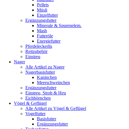
Pellets
Müsli
Einzelfutter
Ergänzungsfutter
Minerale & Spurenelem.
Mash
Futteröle
Energiefutter
Pferdeleckerlis
Reitzubehör
Einstreu
Nager
Alle Artikel zu Nager
Nagerbasisfutter
Kaninchen
Meerschweinchen
Ergänzungsfutter
Einstreu, Stroh & Heu
Eichhörnchen
Vögel & Geflügel
Alle Artikel zu Vögel & Geflügel
Vogelfutter
Basisfutter
Ergänzungsfutter