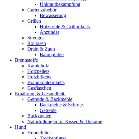
Unkrautbekämpfung
Gartenzubehör
Bewässerung
Grillen
Holzkohle & Grillbriketts
Anzünder
Streugut
Rollrasen
Draht & Zaun
Baumpfähle
Brennstoffe
Kaminholz
Holzpellets
Holzbriketts
Braunkohlebriketts
Gasflaschen
Ernährung & Gesundheit
Getreide & Backmehle
Backmehle & Schrote
Getreide
Backzutaten
Naturfüllungen für Kissen & Therapie
Hund
Hundefutter
Trockenfutter