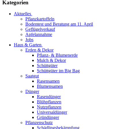
Kategorien
Aktuelles
Pflanzkartoffeln
Bodentest und Beratung am 11. April
Geflügelverkauf
Apfelannahme
Jobs
Haus & Garten
Erden & Dekor
Pflanz- & Blumenerde
Mulch & Dekor
Schüttgüter
Schüttgüter im Big Bag
Saatgut
Rasensamen
Blumensamen
Dünger
Rasendünger
Blühpflanzen
Nutzpflanzen
Universaldünger
Gründünger
Pflanzenschutz
Schädlingsbekämpfung