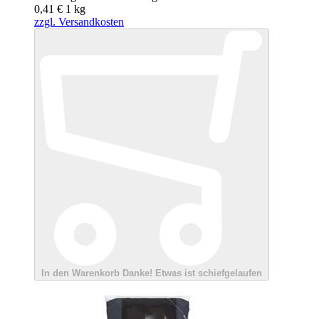
0,41 €
1
kg
zzgl. Versandkosten
In den Warenkorb
Danke!
Etwas ist schiefgelaufen