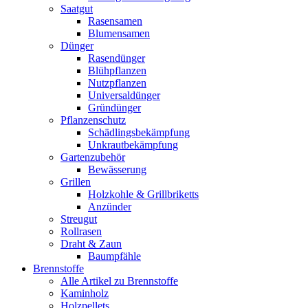
Saatgut
Rasensamen
Blumensamen
Dünger
Rasendünger
Blühpflanzen
Nutzpflanzen
Universaldünger
Gründünger
Pflanzenschutz
Schädlingsbekämpfung
Unkrautbekämpfung
Gartenzubehör
Bewässerung
Grillen
Holzkohle & Grillbriketts
Anzünder
Streugut
Rollrasen
Draht & Zaun
Baumpfähle
Brennstoffe
Alle Artikel zu Brennstoffe
Kaminholz
Holzpellets