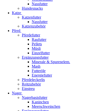
Nassfutter
Hundesnacks
Katze
Katzenfutter
Nassfutter
Katzenzubehör
Pferd
Pferdefutter
Raufutter
Pellets
Müsli
Einzelfutter
Ergänzungsfutter
Minerale & Spurenelem.
Mash
Futteröle
Energiefutter
Pferdeleckerlis
Reitzubehör
Einstreu
Nager
Nagerbasisfutter
Kaninchen
Meerschweinchen
Ergänzungsfutter