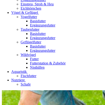
Einstreu, Stroh & Heu
Eichhörnchen
Vögel & Geflügel
Vogelfutter
Basisfutter
Ergänzungsfutter
Taubenfutter
Basisfutter
Ergänzungsfutter
Geflügelfutter
Basisfutter
Ergänzungsfutter
Wildvögel
Futter
Futterstation & Zubehör
Nisthilfen
Aquaristik
Fischfutter
Nutztiere
Schafe