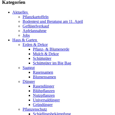
Kategorien
Aktuelles
Pflanzkartoffeln
Bodentest und Beratung am 11. April
Geflügelverkauf
Apfelannahme
Jobs
Haus & Garten
Erden & Dekor
Pflanz- & Blumenerde
Mulch & Dekor
Schüttgüter
Schüttgüter im Big Bag
Saatgut
Rasensamen
Blumensamen
Dünger
Rasendünger
Blühpflanzen
Nutzpflanzen
Universaldünger
Gründünger
Pflanzenschutz
Schädlingsbekämpfung