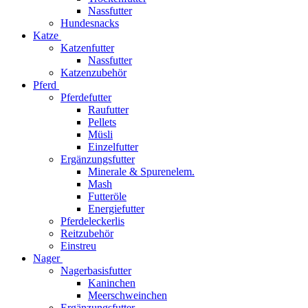
Nassfutter
Hundesnacks
Katze
Katzenfutter
Nassfutter
Katzenzubehör
Pferd
Pferdefutter
Raufutter
Pellets
Müsli
Einzelfutter
Ergänzungsfutter
Minerale & Spurenelem.
Mash
Futteröle
Energiefutter
Pferdeleckerlis
Reitzubehör
Einstreu
Nager
Nagerbasisfutter
Kaninchen
Meerschweinchen
Ergänzungsfutter