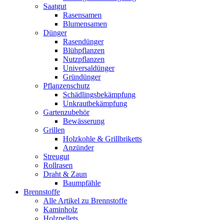
Saatgut
Rasensamen
Blumensamen
Dünger
Rasendünger
Blühpflanzen
Nutzpflanzen
Universaldünger
Gründünger
Pflanzenschutz
Schädlingsbekämpfung
Unkrautbekämpfung
Gartenzubehör
Bewässerung
Grillen
Holzkohle & Grillbriketts
Anzünder
Streugut
Rollrasen
Draht & Zaun
Baumpfähle
Brennstoffe
Alle Artikel zu Brennstoffe
Kaminholz
Holzpellets