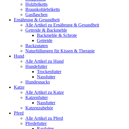
Holzbriketts
Braunkohlebriketts
Gasflaschen
Ernährung & Gesundheit
Alle Artikel zu Ernährung & Gesundheit
Getreide & Backmehle
Backmehle & Schrote
Getreide
Backzutaten
Naturfüllungen für Kissen & Therapie
Hund
Alle Artikel zu Hund
Hundefutter
Trockenfutter
Nassfutter
Hundesnacks
Katze
Alle Artikel zu Katze
Katzenfutter
Nassfutter
Katzenzubehör
Pferd
Alle Artikel zu Pferd
Pferdefutter
Raufutter