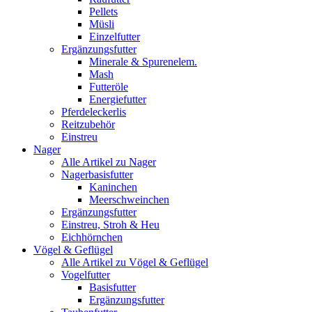
Pellets
Müsli
Einzelfutter
Ergänzungsfutter
Minerale & Spurenelem.
Mash
Futteröle
Energiefutter
Pferdeleckerlis
Reitzubehör
Einstreu
Nager
Alle Artikel zu Nager
Nagerbasisfutter
Kaninchen
Meerschweinchen
Ergänzungsfutter
Einstreu, Stroh & Heu
Eichhörnchen
Vögel & Geflügel
Alle Artikel zu Vögel & Geflügel
Vogelfutter
Basisfutter
Ergänzungsfutter