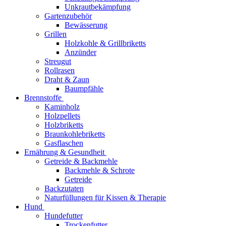
Unkrautbekämpfung
Gartenzubehör
Bewässerung
Grillen
Holzkohle & Grillbriketts
Anzünder
Streugut
Rollrasen
Draht & Zaun
Baumpfähle
Brennstoffe
Kaminholz
Holzpellets
Holzbriketts
Braunkohlebriketts
Gasflaschen
Ernährung & Gesundheit
Getreide & Backmehle
Backmehle & Schrote
Getreide
Backzutaten
Naturfüllungen für Kissen & Therapie
Hund
Hundefutter
Trockenfutter