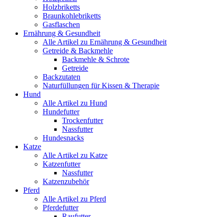
Holzbriketts
Braunkohlebriketts
Gasflaschen
Ernährung & Gesundheit
Alle Artikel zu Ernährung & Gesundheit
Getreide & Backmehle
Backmehle & Schrote
Getreide
Backzutaten
Naturfüllungen für Kissen & Therapie
Hund
Alle Artikel zu Hund
Hundefutter
Trockenfutter
Nassfutter
Hundesnacks
Katze
Alle Artikel zu Katze
Katzenfutter
Nassfutter
Katzenzubehör
Pferd
Alle Artikel zu Pferd
Pferdefutter
Raufutter