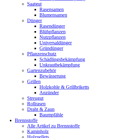
Saatgut
Rasensamen
Blumensamen
Dünger
Rasendünger
Blühpflanzen
Nutzpflanzen
Universaldünger
Gründünger
Pflanzenschutz
Schädlingsbekämpfung
Unkrautbekämpfung
Gartenzubehör
Bewässerung
Grillen
Holzkohle & Grillbriketts
Anzünder
Streugut
Rollrasen
Draht & Zaun
Baumpfähle
Brennstoffe
Alle Artikel zu Brennstoffe
Kaminholz
Holzpellets