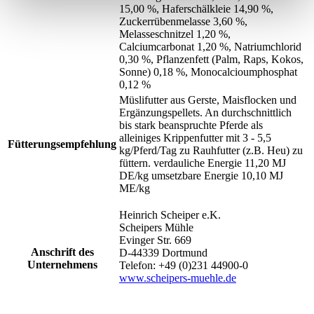
15,00 %, Haferschälkleie 14,90 %,
Zuckerrübenmelasse 3,60 %,
Melasseschnitzel 1,20 %,
Calciumcarbonat 1,20 %, Natriumchlorid
0,30 %, Pflanzenfett (Palm, Raps, Kokos,
Sonne) 0,18 %, Monocalcioumphosphat
0,12 %
Müslifutter aus Gerste, Maisflocken und
Ergänzungspellets. An durchschnittlich
bis stark beanspruchte Pferde als
alleiniges Krippenfutter mit 3 - 5,5
Fütterungsempfehlung
kg/Pferd/Tag zu Rauhfutter (z.B. Heu) zu
füttern. verdauliche Energie 11,20 MJ
DE/kg umsetzbare Energie 10,10 MJ
ME/kg
Heinrich Scheiper e.K.
Scheipers Mühle
Evinger Str. 669
Anschrift des
D-44339 Dortmund
Unternehmens
Telefon: +49 (0)231 44900-0
www.scheipers-muehle.de