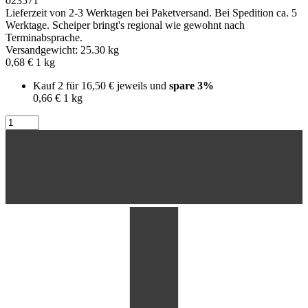
023571
Lieferzeit von 2-3 Werktagen bei Paketversand. Bei Spedition ca. 5
Werktage. Scheiper bringt's regional wie gewohnt nach
Terminabsprache.
Versandgewicht: 25.30 kg
0,68 €
1
kg
Kauf 2 für
16,50 €
jeweils und
spare
3
%
0,66 €
1
kg