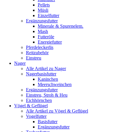
Pellets
Müsli
Einzelfutter
Ergänzungsfutter
Minerale & Spurenelem.
Mash
Futteröle
Energiefutter
Pferdeleckerlis
Reitzubehör
Einstreu
Nager
Alle Artikel zu Nager
Nagerbasisfutter
Kaninchen
Meerschweinchen
Ergänzungsfutter
Einstreu, Stroh & Heu
Eichhörnchen
Vögel & Geflügel
Alle Artikel zu Vögel & Geflügel
Vogelfutter
Basisfutter
Ergänzungsfutter