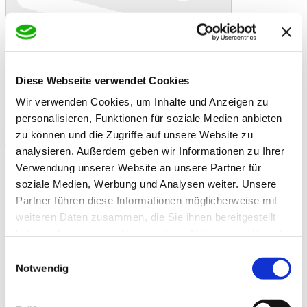
Diese Webseite verwendet Cookies
Wir verwenden Cookies, um Inhalte und Anzeigen zu
personalisieren, Funktionen für soziale Medien anbieten
In den Warenkorb
Danke!
Etwas ist schiefgelaufen
zu können und die Zugriffe auf unsere Website zu
Bewertung
analysieren. Außerdem geben wir Informationen zu Ihrer
Scheipers Kräutermüsli Hausmarke 25 kg
Artikelbeschreibung
Verwendung unserer Website an unsere Partner für
Kerniges Kräutermüsli ohne Hafer - mit Getreide u. Maisflocken
soziale Medien, Werbung und Analysen weiter. Unsere
vollwertigen Futterpellets, Pflanzenöl und ätherischen Ölen.
Partner führen diese Informationen möglicherweise mit
Äußerst schmackhaft für alle Pferderassen
weiteren Daten zusammen, die Sie ihnen bereitgestellt
Scheipers Kräutermüsli ohne Hafer
haben oder die sie im Rahmen Ihrer Nutzung der Dienste
Ergänzungsfutter für Pferde
gesammelt haben.
Einwilligungsauswahl
Hersteller:
Notwendig
Scheipers Mühle
Evinger Str. 669
44339 Dortmund