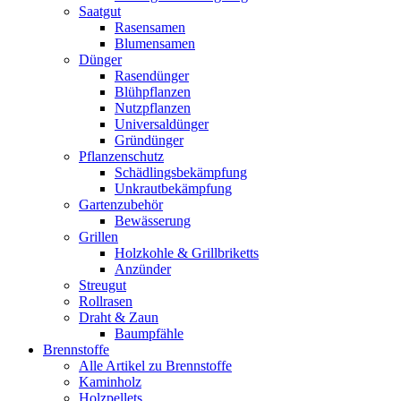
Saatgut
Rasensamen
Blumensamen
Dünger
Rasendünger
Blühpflanzen
Nutzpflanzen
Universaldünger
Gründünger
Pflanzenschutz
Schädlingsbekämpfung
Unkrautbekämpfung
Gartenzubehör
Bewässerung
Grillen
Holzkohle & Grillbriketts
Anzünder
Streugut
Rollrasen
Draht & Zaun
Baumpfähle
Brennstoffe
Alle Artikel zu Brennstoffe
Kaminholz
Holzpellets