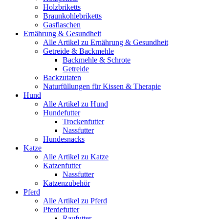
Holzbriketts
Braunkohlebriketts
Gasflaschen
Ernährung & Gesundheit
Alle Artikel zu Ernährung & Gesundheit
Getreide & Backmehle
Backmehle & Schrote
Getreide
Backzutaten
Naturfüllungen für Kissen & Therapie
Hund
Alle Artikel zu Hund
Hundefutter
Trockenfutter
Nassfutter
Hundesnacks
Katze
Alle Artikel zu Katze
Katzenfutter
Nassfutter
Katzenzubehör
Pferd
Alle Artikel zu Pferd
Pferdefutter
Raufutter