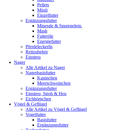
Pellets
Müsli
Einzelfutter
Ergänzungsfutter
Minerale & Spurenelem.
Mash
Futteröle
Energiefutter
Pferdeleckerlis
Reitzubehör
Einstreu
Nager
Alle Artikel zu Nager
Nagerbasisfutter
Kaninchen
Meerschweinchen
Ergänzungsfutter
Einstreu, Stroh & Heu
Eichhörnchen
Vögel & Geflügel
Alle Artikel zu Vögel & Geflügel
Vogelfutter
Basisfutter
Ergänzungsfutter