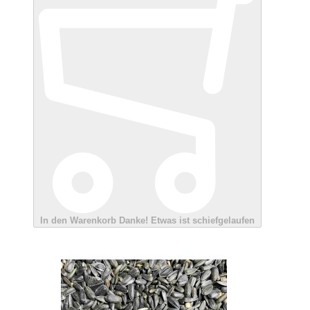
In den Warenkorb
Danke!
Etwas ist schiefgelaufen