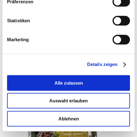
Präferenzen
Zusatzinformationen
Zusammensetzung: Getreide, hochwertige Speisefette
Inhaltsstoffe
und mind. 5% Sämereien, Erdnüsse, Insekten und
Statistiken
Beeren
Lieferzeit von 2-3 Werktagen bei Paketversand. Bei
Lieferzeit
Spedition ca. 5 Werktage. Scheiper bringt's regional
wie gewohnt nach Terminabsprache.
Marketing
Lieferzeit
Bestellungen bis 12 Uhr werden nach Möglichkeit
Hinweis
noch am gleichen Tag versandt.
Bewertungen
Schreiben Sie eine Bewertung
Details zeigen
Nur registrierte Benutzer können Bewertungen schreiben. Bitte
loggen Sie sich ein
oder
erstellen Sie ein Konto
Alle zulassen
Ähnliche Artikel
Auswahl erlauben
Ablehnen