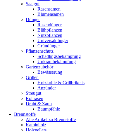
Saatgut
Rasensamen
Blumensamen
Dünger
Rasendünger
Blühpflanzen
Nutzpflanzen
Universaldünger
Gründünger
Pflanzenschutz
Schädlingsbekämpfung
Unkrautbekämpfung
Gartenzubehör
Bewässerung
Grillen
Holzkohle & Grillbriketts
Anzünder
Streugut
Rollrasen
Draht & Zaun
Baumpfähle
Brennstoffe
Alle Artikel zu Brennstoffe
Kaminholz
Holzpellets