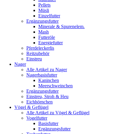
Pellets
Müsli
Einzelfutter
Ergänzungsfutter
Minerale & Spurenelem.
Mash
Futteröle
Energiefutter
Pferdeleckerlis
Reitzubehör
Einstreu
Nager
Alle Artikel zu Nager
Nagerbasisfutter
Kaninchen
Meerschweinchen
Ergänzungsfutter
Einstreu, Stroh & Heu
Eichhörnchen
Vögel & Geflügel
Alle Artikel zu Vögel & Geflügel
Vogelfutter
Basisfutter
Ergänzungsfutter