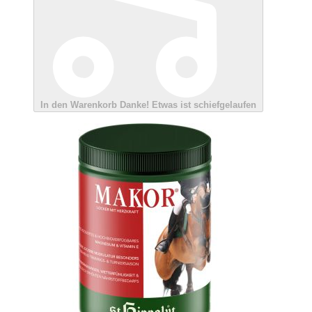
In den Warenkorb
Danke!
Etwas ist schiefgelaufen