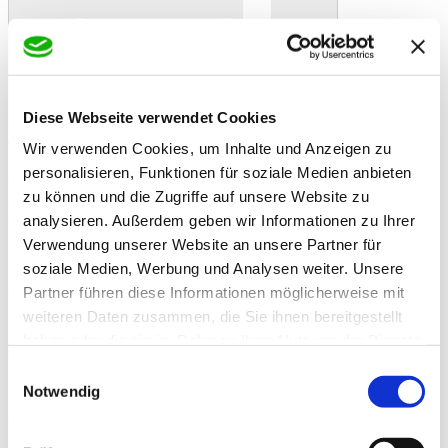
Diese Webseite verwendet Cookies
In den Warenkorb
Danke!
Etwas ist schiefgelaufen
Bewertung
Wir verwenden Cookies, um Inhalte und Anzeigen zu
Pfiffikus Meisenknödel im Netz 1 Stück
Artikelbeschreibung
personalisieren, Funktionen für soziale Medien anbieten
Die bewährten und beliebten Pfiffikus Meisenknödel im Netz sind
zu können und die Zugriffe auf unsere Website zu
bei den Wildvögeln sehr gefragt. Freuen Sie sich über reges Treiben
analysieren. Außerdem geben wir Informationen zu Ihrer
bei der Fütterung der Gartenvögel.
Verwendung unserer Website an unsere Partner für
Meisenknödel von Pfiffikus sind echte Leckerbissen mit wichtigen
soziale Medien, Werbung und Analysen weiter. Unsere
Nährstoffen, die gerade in der kalten Jahreszeit von freilebenden
Partner führen diese Informationen möglicherweise mit
Vögeln gern gefressen werden. Vögel ernähren sich täglich von
Körnern, Samen und Insekten. Durch Vereinheitlichung der
weiteren Daten zusammen, die Sie ihnen bereitgestellt
Landwirtschaft zu Monokulturlandschaften und durch gepflegte
haben oder die sie im Rahmen Ihrer Nutzung der Dienste
Gärten in Wohngebieten und Städten finden freilebende Vögel nicht
gesammelt haben.
mehr genug Nahrung. Füttern Sie daher ganzjährig.
Einwilligungsauswahl
Notwendig
Pfiffikus Meisenknödel im Netz - Mischfuttermittel für freilebende
Vögel
Zusatzinformationen