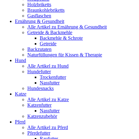
Holzbriketts
Braunkohlebriketts
Gasflaschen
Ernährung & Gesundheit
Alle Artikel zu Ernährung & Gesundheit
Getreide & Backmehle
Backmehle & Schrote
Getreide
Backzutaten
Naturfüllungen für Kissen & Therapie
Hund
Alle Artikel zu Hund
Hundefutter
Trockenfutter
Nassfutter
Hundesnacks
Katze
Alle Artikel zu Katze
Katzenfutter
Nassfutter
Katzenzubehör
Pferd
Alle Artikel zu Pferd
Pferdefutter
Raufutter