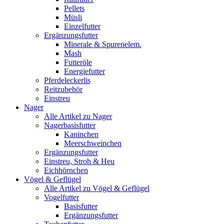
Pellets
Müsli
Einzelfutter
Ergänzungsfutter
Minerale & Spurenelem.
Mash
Futteröle
Energiefutter
Pferdeleckerlis
Reitzubehör
Einstreu
Nager
Alle Artikel zu Nager
Nagerbasisfutter
Kaninchen
Meerschweinchen
Ergänzungsfutter
Einstreu, Stroh & Heu
Eichhörnchen
Vögel & Geflügel
Alle Artikel zu Vögel & Geflügel
Vogelfutter
Basisfutter
Ergänzungsfutter