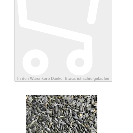
In den Warenkorb
Danke!
Etwas ist schiefgelaufen