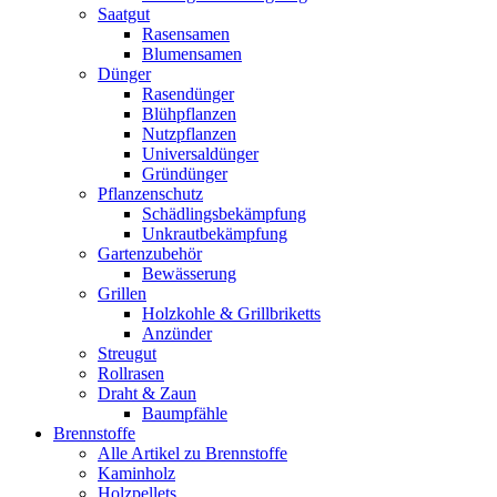
Saatgut
Rasensamen
Blumensamen
Dünger
Rasendünger
Blühpflanzen
Nutzpflanzen
Universaldünger
Gründünger
Pflanzenschutz
Schädlingsbekämpfung
Unkrautbekämpfung
Gartenzubehör
Bewässerung
Grillen
Holzkohle & Grillbriketts
Anzünder
Streugut
Rollrasen
Draht & Zaun
Baumpfähle
Brennstoffe
Alle Artikel zu Brennstoffe
Kaminholz
Holzpellets