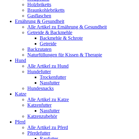
Holzbriketts
Braunkohlebriketts
Gasflaschen
Ernährung & Gesundheit
Alle Artikel zu Ernährung & Gesundheit
Getreide & Backmehle
Backmehle & Schrote
Getreide
Backzutaten
Naturfüllungen für Kissen & Therapie
Hund
Alle Artikel zu Hund
Hundefutter
Trockenfutter
Nassfutter
Hundesnacks
Katze
Alle Artikel zu Katze
Katzenfutter
Nassfutter
Katzenzubehör
Pferd
Alle Artikel zu Pferd
Pferdefutter
Raufutter