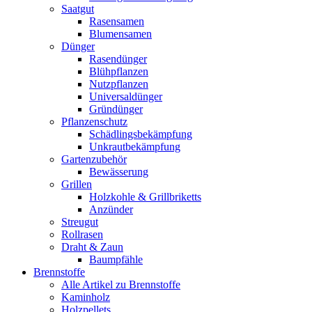
Saatgut
Rasensamen
Blumensamen
Dünger
Rasendünger
Blühpflanzen
Nutzpflanzen
Universaldünger
Gründünger
Pflanzenschutz
Schädlingsbekämpfung
Unkrautbekämpfung
Gartenzubehör
Bewässerung
Grillen
Holzkohle & Grillbriketts
Anzünder
Streugut
Rollrasen
Draht & Zaun
Baumpfähle
Brennstoffe
Alle Artikel zu Brennstoffe
Kaminholz
Holzpellets