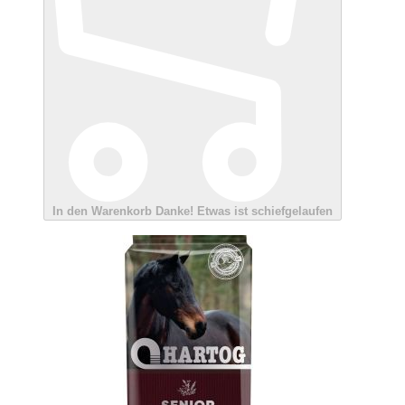
In den Warenkorb
Danke!
Etwas ist schiefgelaufen