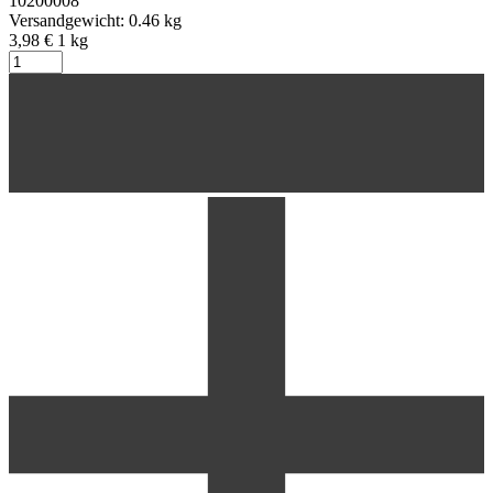
10200008
Versandgewicht: 0.46 kg
3,98 €
1
kg