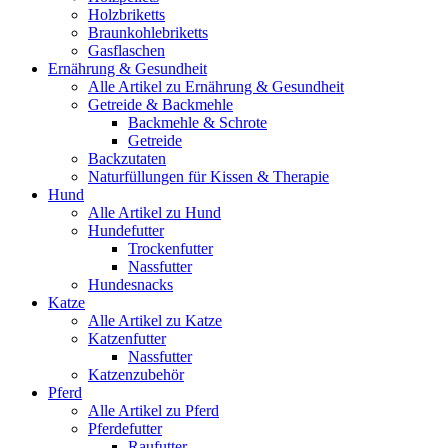
Holzbriketts
Braunkohlebriketts
Gasflaschen
Ernährung & Gesundheit
Alle Artikel zu Ernährung & Gesundheit
Getreide & Backmehle
Backmehle & Schrote
Getreide
Backzutaten
Naturfüllungen für Kissen & Therapie
Hund
Alle Artikel zu Hund
Hundefutter
Trockenfutter
Nassfutter
Hundesnacks
Katze
Alle Artikel zu Katze
Katzenfutter
Nassfutter
Katzenzubehör
Pferd
Alle Artikel zu Pferd
Pferdefutter
Raufutter