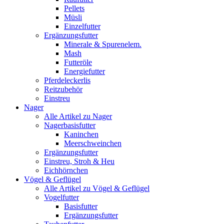
Pellets
Müsli
Einzelfutter
Ergänzungsfutter
Minerale & Spurenelem.
Mash
Futteröle
Energiefutter
Pferdeleckerlis
Reitzubehör
Einstreu
Nager
Alle Artikel zu Nager
Nagerbasisfutter
Kaninchen
Meerschweinchen
Ergänzungsfutter
Einstreu, Stroh & Heu
Eichhörnchen
Vögel & Geflügel
Alle Artikel zu Vögel & Geflügel
Vogelfutter
Basisfutter
Ergänzungsfutter