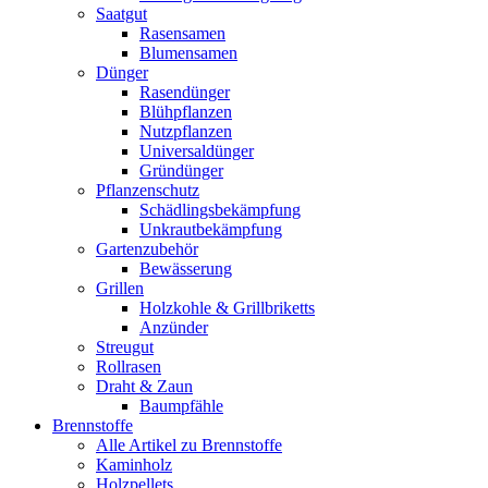
Saatgut
Rasensamen
Blumensamen
Dünger
Rasendünger
Blühpflanzen
Nutzpflanzen
Universaldünger
Gründünger
Pflanzenschutz
Schädlingsbekämpfung
Unkrautbekämpfung
Gartenzubehör
Bewässerung
Grillen
Holzkohle & Grillbriketts
Anzünder
Streugut
Rollrasen
Draht & Zaun
Baumpfähle
Brennstoffe
Alle Artikel zu Brennstoffe
Kaminholz
Holzpellets