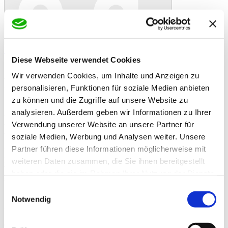
In den Warenkorb
Danke!
Etwas ist schiefgelaufen
Bewertung
Makana Schwarzkümmelöl 1l
Diese Webseite verwendet Cookies
Artikelbeschreibung
Wir verwenden Cookies, um Inhalte und Anzeigen zu
- Einzelfuttermittel für Pferde -
- Nativ kaltgepresst
personalisieren, Funktionen für soziale Medien anbieten
- Reich an vielen ungesättigten Fettsäuren
zu können und die Zugriffe auf unsere Website zu
- 100 % rein - ohne Konservierungs- oder Zusatzstoffe
analysieren. Außerdem geben wir Informationen zu Ihrer
- Hergestellt in der eigenen Ölmühle Makana
- Schonend gefiltert
Verwendung unserer Website an unsere Partner für
- Aus den Samen der Nigella Sativa Pflanze
soziale Medien, Werbung und Analysen weiter. Unsere
Partner führen diese Informationen möglicherweise mit
Uralte Tradition: Der Prophet Mohammed hat die positiven
Eigenschaften von Schwarzkümmelöl bereits vor Jahrtausenden
weiteren Daten zusammen, die Sie ihnen bereitgestellt
beschrieben. In der islamischen Welt wird Schwarzkümmelöl daher
haben oder die sie im Rahmen Ihrer Nutzung der Dienste
schon seit jeher verwendet.
gesammelt haben.
In unserer Region ist die Bezeichnung ¨Brotwurz¨ gängiger.
Einwilligungsauswahl
Notwendig
Durch seinen hohen Gehalt an Omega-6-Fettsäuren ist
Schwarzkümmelöl bei der ferdefütterung besonders beliebt und ist
daher auch bekannt geworden.