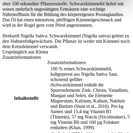
über 100 sekundäre Pflanzenstoffe. Schwarzkümmelöl liefert mit
seinen mehrfach ungesättigten Fettsäuren eine wichtige
Nährstoffbasis für die Bildung des körpereigenen Prostaglandins.
Das Öl hat einen intensiven, pfeffrigen Kümmelgeschmack und
wird in der Regel gern vom Pferd angenommen.
Herkunft Nigella Sativa: Schwarzkümmel (Nigella sativa) gehört zu
den Hahnenfußgewächsen. Die Pflanze ist weder mit Kümmel noch
dem Kreuzkümmel verwandt.
Ursprünglich aus Kleina
Zusatzinformationen
Zusatzinformationen
100 % reines Schwarzkümmelöl,
kaltgepresst aus Nigella Sativa Saat,
schonend gefilter
tSchwarzkümmel enthält die
Spurenelemente Zink, Chrom, Vanadium,
Mangan und Selen, die Elemente
Inhaltsstoffe
Magnesium, Kalzium, Kalium, Natrium
und Barium (Sium et al., 2016). Pro kg
Samen sind 15,4 mg Vitamin B1
(Thiamin), 57 mg Niacin (Nicotinsäure), 5
mg Vitamin B6 und 160 µg Folsäure
enthalten (Khan, 1999).