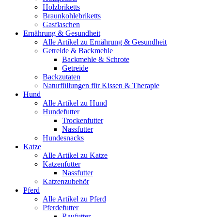
Holzbriketts
Braunkohlebriketts
Gasflaschen
Ernährung & Gesundheit
Alle Artikel zu Ernährung & Gesundheit
Getreide & Backmehle
Backmehle & Schrote
Getreide
Backzutaten
Naturfüllungen für Kissen & Therapie
Hund
Alle Artikel zu Hund
Hundefutter
Trockenfutter
Nassfutter
Hundesnacks
Katze
Alle Artikel zu Katze
Katzenfutter
Nassfutter
Katzenzubehör
Pferd
Alle Artikel zu Pferd
Pferdefutter
Raufutter