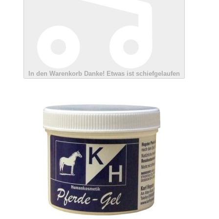
In den Warenkorb
Danke!
Etwas ist schiefgelaufen