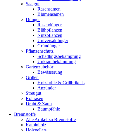
Saatgut
Rasensamen
Blumensamen
Dünger
Rasendünger
Blühpflanzen
Nutzpflanzen
Universaldünger
Gründünger
Pflanzenschutz
Schädlingsbekämpfung
Unkrautbekämpfung
Gartenzubehör
Bewässerung
Grillen
Holzkohle & Grillbriketts
Anzünder
Streugut
Rollrasen
Draht & Zaun
Baumpfähle
Brennstoffe
Alle Artikel zu Brennstoffe
Kaminholz
Holzpellets