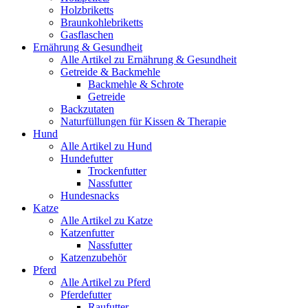
Holzbriketts
Braunkohlebriketts
Gasflaschen
Ernährung & Gesundheit
Alle Artikel zu Ernährung & Gesundheit
Getreide & Backmehle
Backmehle & Schrote
Getreide
Backzutaten
Naturfüllungen für Kissen & Therapie
Hund
Alle Artikel zu Hund
Hundefutter
Trockenfutter
Nassfutter
Hundesnacks
Katze
Alle Artikel zu Katze
Katzenfutter
Nassfutter
Katzenzubehör
Pferd
Alle Artikel zu Pferd
Pferdefutter
Raufutter