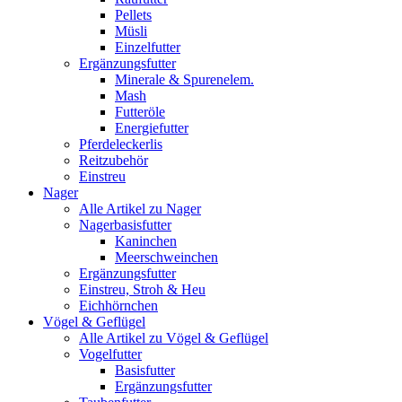
Pellets
Müsli
Einzelfutter
Ergänzungsfutter
Minerale & Spurenelem.
Mash
Futteröle
Energiefutter
Pferdeleckerlis
Reitzubehör
Einstreu
Nager
Alle Artikel zu Nager
Nagerbasisfutter
Kaninchen
Meerschweinchen
Ergänzungsfutter
Einstreu, Stroh & Heu
Eichhörnchen
Vögel & Geflügel
Alle Artikel zu Vögel & Geflügel
Vogelfutter
Basisfutter
Ergänzungsfutter