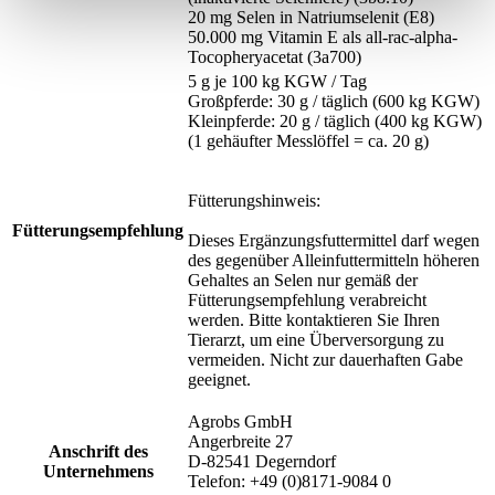
20 mg Selen in Natriumselenit (E8)
50.000 mg Vitamin E als all-rac-alpha-
Tocopheryacetat (3a700)
5 g je 100 kg KGW / Tag
Großpferde: 30 g / täglich (600 kg KGW)
Kleinpferde: 20 g / täglich (400 kg KGW)
(1 gehäufter Messlöffel = ca. 20 g)
Fütterungshinweis:
Fütterungsempfehlung
Dieses Ergänzungsfuttermittel darf wegen
des gegenüber Alleinfuttermitteln höheren
Gehaltes an Selen nur gemäß der
Fütterungsempfehlung verabreicht
werden. Bitte kontaktieren Sie Ihren
Tierarzt, um eine Überversorgung zu
vermeiden. Nicht zur dauerhaften Gabe
geeignet.
Agrobs GmbH
Angerbreite 27
Anschrift des
D-82541 Degerndorf
Unternehmens
Telefon: +49 (0)8171-9084 0