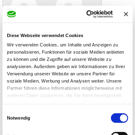
In den Warenkorb
Danke!
Etwas ist schiefgelaufen
Bewertung
Agrobs Selen pur 700g
Diese Webseite verwendet Cookies
Artikelbeschreibung
Wir verwenden Cookies, um Inhalte und Anzeigen zu
Agrobs Selen pur für Pferde, zum Ausgleich von Selenmangel,
Getreide- und Melassefrei. Gezielte Spurenelementversorgung für
personalisieren, Funktionen für soziale Medien anbieten
den Muskelstoffwechsel und das Immunsystem.
zu können und die Zugriffe auf unsere Website zu
analysieren. Außerdem geben wir Informationen zu Ihrer
Die Vorteile von Selen Pur:
- ist Getreide- & Melassefrei
Verwendung unserer Website an unsere Partner für
- kombiniert organisch gebundenes Selen und schnell wirksames
soziale Medien, Werbung und Analysen weiter. Unsere
Natriumselenit
Partner führen diese Informationen möglicherweise mit
- mit Vitamin E als Antioxidans
- für den gezielten Ausgleich eines Selenmangels
weiteren Daten zusammen, die Sie ihnen bereitgestellt
- zur Verbesserung des Muskelstoffwechsels
haben oder die sie im Rahmen Ihrer Nutzung der Dienste
- für das Immunsystem
gesammelt haben.
Einwilligungsauswahl
Ein Mangel an Selen und Vitamin E kann zu muskulären
Notwendig
Problemen, Leistungseinbruch und Infektanfälligkeit führen.
Insbesondere bei Jungtieren besteht bei Selenmangel das Risiko von
Skelett und Herzmuskelveränderungen.