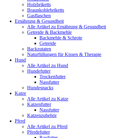
Holzbriketts
Braunkohlebriketts
Gasflaschen
Ernährung & Gesundheit
Alle Artikel zu Ernährung & Gesundheit
Getreide & Backmehle
Backmehle & Schrote
Getreide
Backzutaten
Naturfüllungen für Kissen & Therapie
Hund
Alle Artikel zu Hund
Hundefutter
Trockenfutter
Nassfutter
Hundesnacks
Katze
Alle Artikel zu Katze
Katzenfutter
Nassfutter
Katzenzubehör
Pferd
Alle Artikel zu Pferd
Pferdefutter
Raufutter