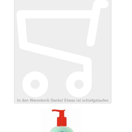
In den Warenkorb
Danke!
Etwas ist schiefgelaufen