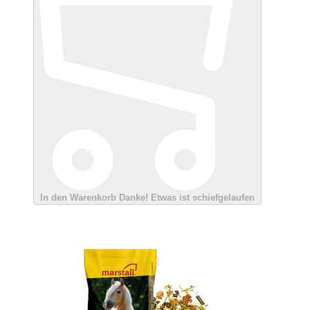
In den Warenkorb
Danke!
Etwas ist schiefgelaufen