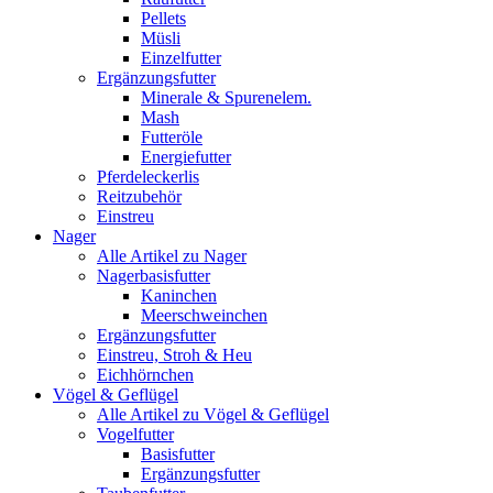
Pellets
Müsli
Einzelfutter
Ergänzungsfutter
Minerale & Spurenelem.
Mash
Futteröle
Energiefutter
Pferdeleckerlis
Reitzubehör
Einstreu
Nager
Alle Artikel zu Nager
Nagerbasisfutter
Kaninchen
Meerschweinchen
Ergänzungsfutter
Einstreu, Stroh & Heu
Eichhörnchen
Vögel & Geflügel
Alle Artikel zu Vögel & Geflügel
Vogelfutter
Basisfutter
Ergänzungsfutter