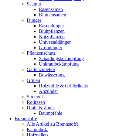
Saatgut
Rasensamen
Blumensamen
Dünger
Rasendünger
Blühpflanzen
Nutzpflanzen
Universaldünger
Gründünger
Pflanzenschutz
Schädlingsbekämpfung
Unkrautbekämpfung
Gartenzubehör
Bewässerung
Grillen
Holzkohle & Grillbriketts
Anzünder
Streugut
Rollrasen
Draht & Zaun
Baumpfähle
Brennstoffe
Alle Artikel zu Brennstoffe
Kaminholz
Holzpellets