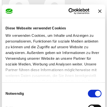
In den Warenkorb
Danke!
Etwas ist schiefgelaufen
Bewertung
Derby Vital 7,5kg
Diese Webseite verwendet Cookies
Artikelbeschreibung
Wir verwenden Cookies, um Inhalte und Anzeigen zu
Kraftfutter zur Rationsoptimierung
personalisieren, Funktionen für soziale Medien anbieten
DERBY Vital ist ein Ergänzungsfuttermittel für Pferde, das den
zu können und die Zugriffe auf unsere Website zu
Muskelstoffwechsel anregt und die Leistungsbereitschaft sowie
analysieren. Außerdem geben wir Informationen zu Ihrer
Fruchtbarkeit der Pferde positiv beeinflusst. Es dient zur
Optimierung der Ration von Sport- und Zuchtpferden und ist eine
Verwendung unserer Website an unsere Partner für
wertvolle Ergänzung der täglichen Futterration. Das pelletierte
soziale Medien, Werbung und Analysen weiter. Unsere
Kraftfutter eignet sich besonders zur zusätzlichen Versorgung
Partner führen diese Informationen möglicherweise mit
tragender und laktierender Stuten, zur Unterstützung im Fellwechsel
und beim Muskelaufbau.
weiteren Daten zusammen, die Sie ihnen bereitgestellt
haben oder die sie im Rahmen Ihrer Nutzung der Dienste
- Fördert den Muskelaufbau
gesammelt haben.
- Sichert die Leistungsfähigkeit
Einwilligungsauswahl
- Hoher Vitamin E Anteil
Notwendig
- Zur zusätzlichen Versorgung tragender und laktierender Stuten
- Als Optimierung der Rationen von Sport- und Zuchtpferden
Zusatzinformationen