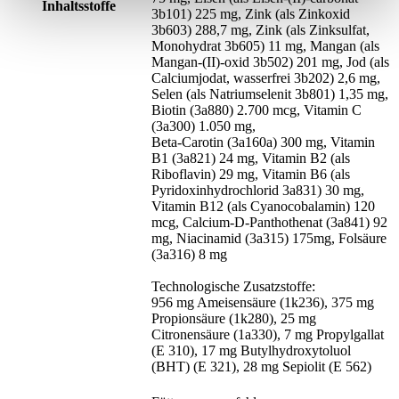
Inhaltsstoffe
3b101) 225 mg, Zink (als Zinkoxid
3b603) 288,7 mg, Zink (als Zinksulfat,
Monohydrat 3b605) 11 mg, Mangan (als
Mangan-(II)-oxid 3b502) 201 mg, Jod (als
Calciumjodat, wasserfrei 3b202) 2,6 mg,
Selen (als Natriumselenit 3b801) 1,35 mg,
Biotin (3a880) 2.700 mcg, Vitamin C
(3a300) 1.050 mg,
Beta-Carotin (3a160a) 300 mg, Vitamin
B1 (3a821) 24 mg, Vitamin B2 (als
Riboflavin) 29 mg, Vitamin B6 (als
Pyridoxinhydrochlorid 3a831) 30 mg,
Vitamin B12 (als Cyanocobalamin) 120
mcg, Calcium-D-Panthothenat (3a841) 92
mg, Niacinamid (3a315) 175mg, Folsäure
(3a316) 8 mg
Technologische Zusatzstoffe:
956 mg Ameisensäure (1k236), 375 mg
Propionsäure (1k280), 25 mg
Citronensäure (1a330), 7 mg Propylgallat
(E 310), 17 mg Butylhydroxytoluol
(BHT) (E 321), 28 mg Sepiolit (E 562)