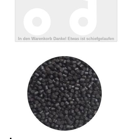
In den Warenkorb
Danke!
Etwas ist schiefgelaufen