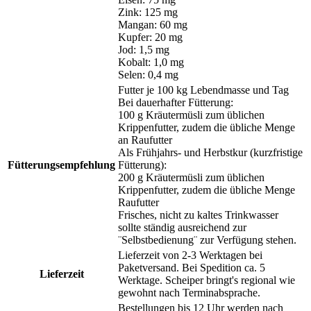
Zink: 125 mg
Mangan: 60 mg
Kupfer: 20 mg
Jod: 1,5 mg
Kobalt: 1,0 mg
Selen: 0,4 mg
Futter je 100 kg Lebendmasse und Tag
Bei dauerhafter Fütterung:
100 g Kräutermüsli zum üblichen
Krippenfutter, zudem die übliche Menge
an Raufutter
Als Frühjahrs- und Herbstkur (kurzfristige
Fütterungsempfehlung
Fütterung):
200 g Kräutermüsli zum üblichen
Krippenfutter, zudem die übliche Menge
Raufutter
Frisches, nicht zu kaltes Trinkwasser
sollte ständig ausreichend zur
¨Selbstbedienung¨ zur Verfügung stehen.
Lieferzeit von 2-3 Werktagen bei
Paketversand. Bei Spedition ca. 5
Lieferzeit
Werktage. Scheiper bringt's regional wie
gewohnt nach Terminabsprache.
Bestellungen bis 12 Uhr werden nach