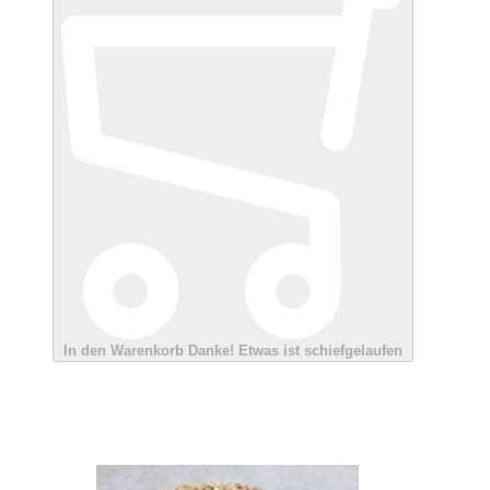
In den Warenkorb
Danke!
Etwas ist schiefgelaufen