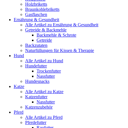
Holzbriketts
Braunkohlebriketts
Gasflaschen
Ernährung & Gesundheit
Alle Artikel zu Ernährung & Gesundheit
Getreide & Backmehle
Backmehle & Schrote
Getreide
Backzutaten
Naturfüllungen für Kissen & Therapie
Hund
Alle Artikel zu Hund
Hundefutter
Trockenfutter
Nassfutter
Hundesnacks
Katze
Alle Artikel zu Katze
Katzenfutter
Nassfutter
Katzenzubehör
Pferd
Alle Artikel zu Pferd
Pferdefutter
Raufutter