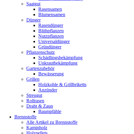
Saatgut
Rasensamen
Blumensamen
Dünger
Rasendünger
Blühpflanzen
Nutzpflanzen
Universaldünger
Gründünger
Pflanzenschutz
Schädlingsbekämpfung
Unkrautbekämpfung
Gartenzubehör
Bewässerung
Grillen
Holzkohle & Grillbriketts
Anzünder
Streugut
Rollrasen
Draht & Zaun
Baumpfähle
Brennstoffe
Alle Artikel zu Brennstoffe
Kaminholz
Holzpellets