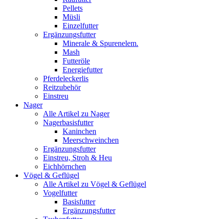
Pellets
Müsli
Einzelfutter
Ergänzungsfutter
Minerale & Spurenelem.
Mash
Futteröle
Energiefutter
Pferdeleckerlis
Reitzubehör
Einstreu
Nager
Alle Artikel zu Nager
Nagerbasisfutter
Kaninchen
Meerschweinchen
Ergänzungsfutter
Einstreu, Stroh & Heu
Eichhörnchen
Vögel & Geflügel
Alle Artikel zu Vögel & Geflügel
Vogelfutter
Basisfutter
Ergänzungsfutter