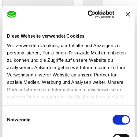
Diese Webseite verwendet Cookies
In den Warenkorb
Danke!
Etwas ist schiefgelaufen
Bewertung
Wir verwenden Cookies, um Inhalte und Anzeigen zu
Sonnenblumenkerne, schwarz. Nährstoff- und energiereiches Futter
für Wildvögel
personalisieren, Funktionen für soziale Medien anbieten
Artikelbeschreibung
zu können und die Zugriffe auf unsere Website zu
Sonnenblumenkerne, schwarz 2,5 kg.
analysieren. Außerdem geben wir Informationen zu Ihrer
Schwarze Sonnenblumenkerne sind ein energiereicher Leckerbissen
Verwendung unserer Website an unsere Partner für
für Wildvögel.
soziale Medien, Werbung und Analysen weiter. Unsere
Partner führen diese Informationen möglicherweise mit
Unsere schwarzen Sonnenblumenkerne sind eine echte Delikatesse.
Sie sind reich an Nährstoffen und bieten eine natürliche
weiteren Daten zusammen, die Sie ihnen bereitgestellt
Energiequelle. Die Kerne sind vollgepackt mit essenziellen
haben oder die sie im Rahmen Ihrer Nutzung der Dienste
Fettsäuren, Vitaminen und Mineralstoffen, die zur Erhaltung der
gesammelt haben.
Gesundheit der Vögel beitragen.
Einwilligungsauswahl
Notwendig
Schwarze Sonnenblumenkerne sind ein Magnet für Vögel und
andere Gartenbewohner. Vögel wie Meisen, Amseln und Singvögel
lieben die schwarzen Sonnenblumenkerne.