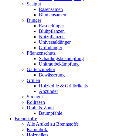
Saatgut
Rasensamen
Blumensamen
Dünger
Rasendünger
Blühpflanzen
Nutzpflanzen
Universaldünger
Gründünger
Pflanzenschutz
Schädlingsbekämpfung
Unkrautbekämpfung
Gartenzubehör
Bewässerung
Grillen
Holzkohle & Grillbriketts
Anzünder
Streugut
Rollrasen
Draht & Zaun
Baumpfähle
Brennstoffe
Alle Artikel zu Brennstoffe
Kaminholz
Holzpellets