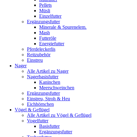
Pellets
Müsli
Einzelfutter
Ergänzungsfutter
Minerale & Spurenelem.
Mash
Futteröle
Energiefutter
Pferdeleckerlis
Reitzubehör
Einstreu
Nager
Alle Artikel zu Nager
Nagerbasisfutter
Kaninchen
Meerschweinchen
Ergänzungsfutter
Einstreu, Stroh & Heu
Eichhörnchen
Vögel & Geflügel
Alle Artikel zu Vögel & Geflügel
Vogelfutter
Basisfutter
Ergänzungsfutter