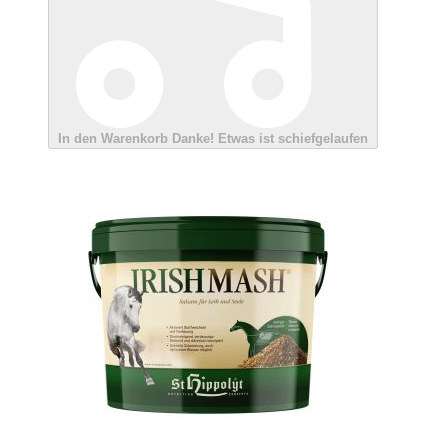
In den Warenkorb
Danke!
Etwas ist schiefgelaufen