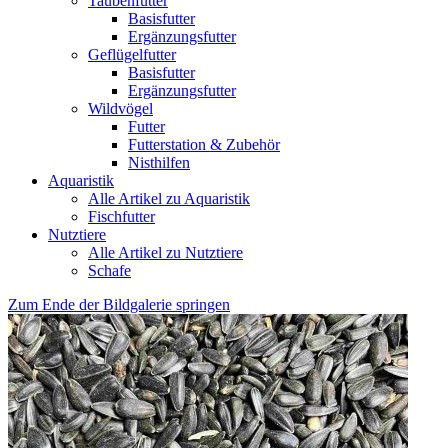
Taubenfutter
Basisfutter
Ergänzungsfutter
Geflügelfutter
Basisfutter
Ergänzungsfutter
Wildvögel
Futter
Futterstation & Zubehör
Nisthilfen
Aquaristik
Alle Artikel zu Aquaristik
Fischfutter
Nutztiere
Alle Artikel zu Nutztiere
Schafe
Zum Ende der Bildgalerie springen