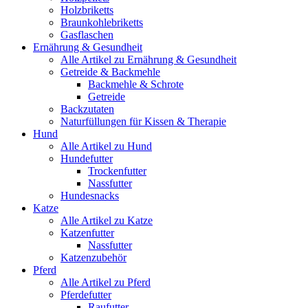
Holzbriketts
Braunkohlebriketts
Gasflaschen
Ernährung & Gesundheit
Alle Artikel zu Ernährung & Gesundheit
Getreide & Backmehle
Backmehle & Schrote
Getreide
Backzutaten
Naturfüllungen für Kissen & Therapie
Hund
Alle Artikel zu Hund
Hundefutter
Trockenfutter
Nassfutter
Hundesnacks
Katze
Alle Artikel zu Katze
Katzenfutter
Nassfutter
Katzenzubehör
Pferd
Alle Artikel zu Pferd
Pferdefutter
Raufutter