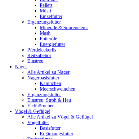
Pellets
Müsli
Einzelfutter
Ergänzungsfutter
Minerale & Spurenelem.
Mash
Futteröle
Energiefutter
Pferdeleckerlis
Reitzubehör
Einstreu
Nager
Alle Artikel zu Nager
Nagerbasisfutter
Kaninchen
Meerschweinchen
Ergänzungsfutter
Einstreu, Stroh & Heu
Eichhörnchen
Vögel & Geflügel
Alle Artikel zu Vögel & Geflügel
Vogelfutter
Basisfutter
Ergänzungsfutter