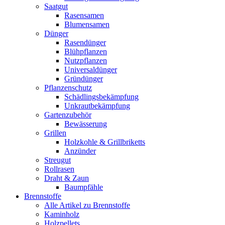
Saatgut
Rasensamen
Blumensamen
Dünger
Rasendünger
Blühpflanzen
Nutzpflanzen
Universaldünger
Gründünger
Pflanzenschutz
Schädlingsbekämpfung
Unkrautbekämpfung
Gartenzubehör
Bewässerung
Grillen
Holzkohle & Grillbriketts
Anzünder
Streugut
Rollrasen
Draht & Zaun
Baumpfähle
Brennstoffe
Alle Artikel zu Brennstoffe
Kaminholz
Holzpellets