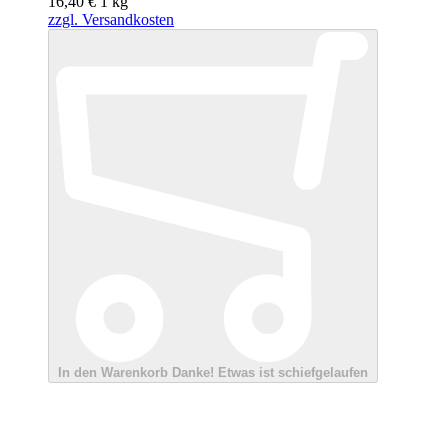
16,40 €
1
kg
zzgl. Versandkosten
In den Warenkorb
Danke!
Etwas ist schiefgelaufen