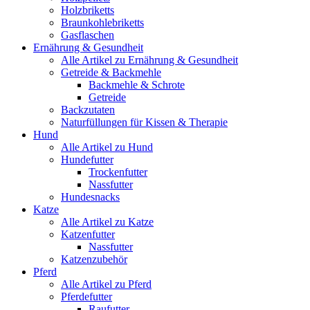
Holzbriketts
Braunkohlebriketts
Gasflaschen
Ernährung & Gesundheit
Alle Artikel zu Ernährung & Gesundheit
Getreide & Backmehle
Backmehle & Schrote
Getreide
Backzutaten
Naturfüllungen für Kissen & Therapie
Hund
Alle Artikel zu Hund
Hundefutter
Trockenfutter
Nassfutter
Hundesnacks
Katze
Alle Artikel zu Katze
Katzenfutter
Nassfutter
Katzenzubehör
Pferd
Alle Artikel zu Pferd
Pferdefutter
Raufutter