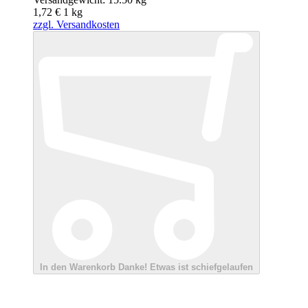
1,72 €
1
kg
zzgl. Versandkosten
In den Warenkorb
Danke!
Etwas ist schiefgelaufen