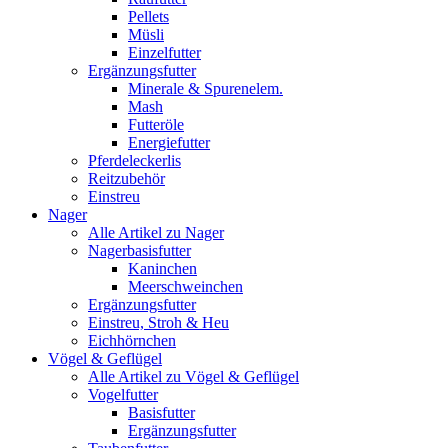
Pellets
Müsli
Einzelfutter
Ergänzungsfutter
Minerale & Spurenelem.
Mash
Futteröle
Energiefutter
Pferdeleckerlis
Reitzubehör
Einstreu
Nager
Alle Artikel zu Nager
Nagerbasisfutter
Kaninchen
Meerschweinchen
Ergänzungsfutter
Einstreu, Stroh & Heu
Eichhörnchen
Vögel & Geflügel
Alle Artikel zu Vögel & Geflügel
Vogelfutter
Basisfutter
Ergänzungsfutter