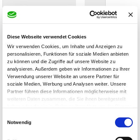
Diese Webseite verwendet Cookies
In den Warenkorb
Danke!
Etwas ist schiefgelaufen
Bewertung
Wir verwenden Cookies, um Inhalte und Anzeigen zu
Plospan Excellent XL Hobelspäne Einstreu 20 kg sind der ideale
staubfreie Einstreu speziell für Pferde
personalisieren, Funktionen für soziale Medien anbieten
Artikelbeschreibung
zu können und die Zugriffe auf unsere Website zu
Plospan XL Holzspäne Einstreu 20 kg. Die nahezu staubfreie
analysieren. Außerdem geben wir Informationen zu Ihrer
Plospan Excellent Hobelspäne werden als idealer Einstreu speziell
für Pferde empfohlen. Mit einem ideal hohen Einstreuvolumen sind
Verwendung unserer Website an unsere Partner für
Holzspäne nahezu keimfrei bei guter Saugfähigkeit.
soziale Medien, Werbung und Analysen weiter. Unsere
Partner führen diese Informationen möglicherweise mit
- Großes Einstreuvolumen bei kleinem Pressvolumen im Ballen
- Optimale Pflege und Komfort
weiteren Daten zusammen, die Sie ihnen bereitgestellt
- Sehr gute Hygieneeigenschaften
haben oder die sie im Rahmen Ihrer Nutzung der Dienste
- Befreit von Staub vielseitig einsetzbar
gesammelt haben.
- Weiche und warme Einstreu für Pferde
Einwilligungsauswahl
Zusatzinformationen
Notwendig
Zusatzinformationen
Zusammensetzung:
Inhaltsstoffe