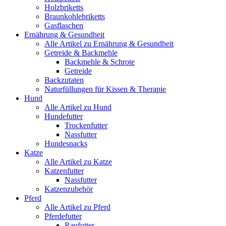
Holzbriketts
Braunkohlebriketts
Gasflaschen
Ernährung & Gesundheit
Alle Artikel zu Ernährung & Gesundheit
Getreide & Backmehle
Backmehle & Schrote
Getreide
Backzutaten
Naturfüllungen für Kissen & Therapie
Hund
Alle Artikel zu Hund
Hundefutter
Trockenfutter
Nassfutter
Hundesnacks
Katze
Alle Artikel zu Katze
Katzenfutter
Nassfutter
Katzenzubehör
Pferd
Alle Artikel zu Pferd
Pferdefutter
Raufutter