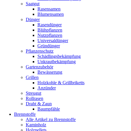
Saatgut
Rasensamen
Blumensamen
Dünger
Rasendünger
Blühpflanzen
Nutzpflanzen
Universaldünger
Gründünger
Pflanzenschutz
Schädlingsbekämpfung
Unkrautbekämpfung
Gartenzubehör
Bewässerung
Grillen
Holzkohle & Grillbriketts
Anzünder
Streugut
Rollrasen
Draht & Zaun
Baumpfähle
Brennstoffe
Alle Artikel zu Brennstoffe
Kaminholz
Holzpellets