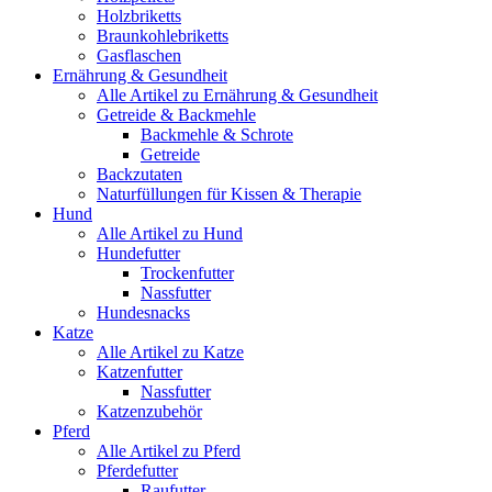
Holzbriketts
Braunkohlebriketts
Gasflaschen
Ernährung & Gesundheit
Alle Artikel zu Ernährung & Gesundheit
Getreide & Backmehle
Backmehle & Schrote
Getreide
Backzutaten
Naturfüllungen für Kissen & Therapie
Hund
Alle Artikel zu Hund
Hundefutter
Trockenfutter
Nassfutter
Hundesnacks
Katze
Alle Artikel zu Katze
Katzenfutter
Nassfutter
Katzenzubehör
Pferd
Alle Artikel zu Pferd
Pferdefutter
Raufutter