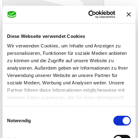
Diese Webseite verwendet Cookies
Wir verwenden Cookies, um Inhalte und Anzeigen zu
In den Warenkorb
Danke!
Etwas ist schiefgelaufen
Bewertung
personalisieren, Funktionen für soziale Medien anbieten
Streusalz K+S 25 kg
zu können und die Zugriffe auf unsere Website zu
Artikelbeschreibung
analysieren. Außerdem geben wir Informationen zu Ihrer
Das Streusalz K+S Auftausalz ist eine besonders wirksame
Mischung aus hoch reinen, feinen und groben Salzkristallen.
Verwendung unserer Website an unsere Partner für
Während die feinen Kristalle für eine sofort einsetzende Tauwirkung
soziale Medien, Werbung und Analysen weiter. Unsere
sorgen, garantieren die gröberen Kristalle die erforderliche
Partner führen diese Informationen möglicherweise mit
Langzeitwirkung bei dickeren Eis- und Schneeschichten.
weiteren Daten zusammen, die Sie ihnen bereitgestellt
Alle tauwirksamen Produkte der K+S erfüllen in vollem Umfang die
haben oder die sie im Rahmen Ihrer Nutzung der Dienste
Qualitätsanforderungen der EU-Norm 16811.
gesammelt haben.
Einwilligungsauswahl
Das Auftausalz der Kali und Salz stammt aus Steinsalzlagerstätten,
Notwendig
die vor rund 230 Millionen Jahren durch das Verdunsten früherer
Meere entstanden sind und sich durch ihre besondere Reinheit
auszeichnen.