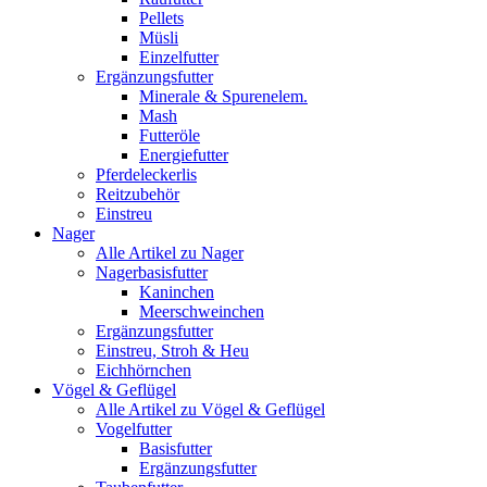
Pellets
Müsli
Einzelfutter
Ergänzungsfutter
Minerale & Spurenelem.
Mash
Futteröle
Energiefutter
Pferdeleckerlis
Reitzubehör
Einstreu
Nager
Alle Artikel zu Nager
Nagerbasisfutter
Kaninchen
Meerschweinchen
Ergänzungsfutter
Einstreu, Stroh & Heu
Eichhörnchen
Vögel & Geflügel
Alle Artikel zu Vögel & Geflügel
Vogelfutter
Basisfutter
Ergänzungsfutter