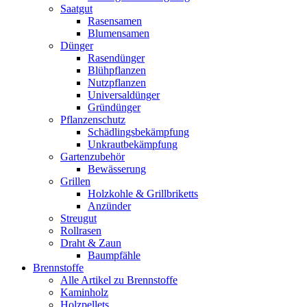
Saatgut
Rasensamen
Blumensamen
Dünger
Rasendünger
Blühpflanzen
Nutzpflanzen
Universaldünger
Gründünger
Pflanzenschutz
Schädlingsbekämpfung
Unkrautbekämpfung
Gartenzubehör
Bewässerung
Grillen
Holzkohle & Grillbriketts
Anzünder
Streugut
Rollrasen
Draht & Zaun
Baumpfähle
Brennstoffe
Alle Artikel zu Brennstoffe
Kaminholz
Holzpellets