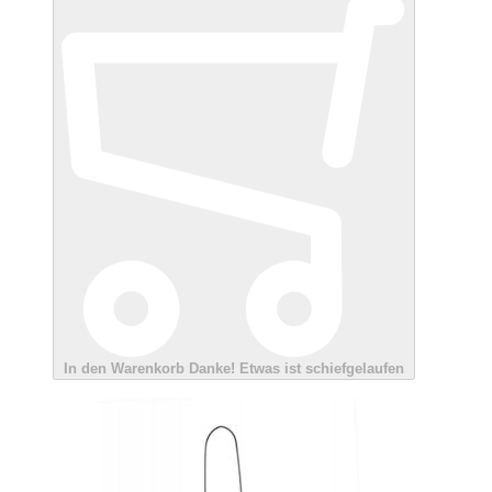
In den Warenkorb
Danke!
Etwas ist schiefgelaufen