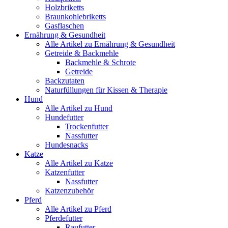
Holzbriketts
Braunkohlebriketts
Gasflaschen
Ernährung & Gesundheit
Alle Artikel zu Ernährung & Gesundheit
Getreide & Backmehle
Backmehle & Schrote
Getreide
Backzutaten
Naturfüllungen für Kissen & Therapie
Hund
Alle Artikel zu Hund
Hundefutter
Trockenfutter
Nassfutter
Hundesnacks
Katze
Alle Artikel zu Katze
Katzenfutter
Nassfutter
Katzenzubehör
Pferd
Alle Artikel zu Pferd
Pferdefutter
Raufutter