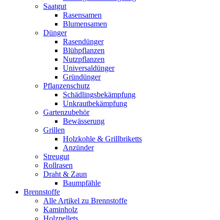
Saatgut
Rasensamen
Blumensamen
Dünger
Rasendünger
Blühpflanzen
Nutzpflanzen
Universaldünger
Gründünger
Pflanzenschutz
Schädlingsbekämpfung
Unkrautbekämpfung
Gartenzubehör
Bewässerung
Grillen
Holzkohle & Grillbriketts
Anzünder
Streugut
Rollrasen
Draht & Zaun
Baumpfähle
Brennstoffe
Alle Artikel zu Brennstoffe
Kaminholz
Holzpellets