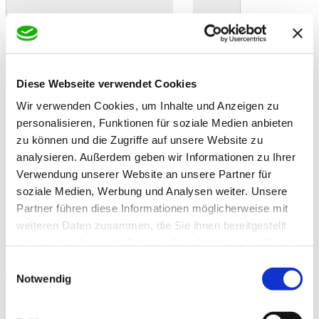
Diese Webseite verwendet Cookies
In den Warenkorb
Danke!
Etwas ist schiefgelaufen
Bewertung
Wir verwenden Cookies, um Inhalte und Anzeigen zu
Schwegler Nisthöhle 1B mit 32 mm Flugloch
Artikelbeschreibung
personalisieren, Funktionen für soziale Medien anbieten
Schwegler Vogelnisthöhle 1B mit 32 mm Flugloch, Nisthöhle für
zu können und die Zugriffe auf unsere Website zu
Kohlmeisen und andere etwas größere Vogelarten.
analysieren. Außerdem geben wir Informationen zu Ihrer
Diese Nisthöhle ist für Meisen und andere kleine Vogelarten
Verwendung unserer Website an unsere Partner für
geeignet. Sie hat einen Brutraumdurchmesser von 12 cm und ist aus
soziale Medien, Werbung und Analysen weiter. Unsere
hochwertigem, atmungsaktivem Holzbeton gefertigt.
Partner führen diese Informationen möglicherweise mit
Welche Vogelart möchten Sie unterstützen?
weiteren Daten zusammen, die Sie ihnen bereitgestellt
haben oder die sie im Rahmen Ihrer Nutzung der Dienste
Fluglochweite 32 mm: Kohl-, Blau-, Sumpf-, Tannen- und
gesammelt haben.
Haubenmeise, Gartenrotschwanz, Kleiber, Halsbandschnäpper,
Einwilligungsauswahl
Trauerschnäpper, Feld- und Haussperling.
Notwendig
Die Vorderwand des Nistkastens ist leicht auswechselbar. Dies ist
praktisch, wenn der Nistkasten gereinigt werden muss oder wenn