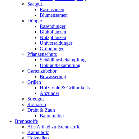
Saatgut
Rasensamen
Blumensamen
Dünger
Rasendünger
Blühpflanzen
Nutzpflanzen
Universaldünger
Gründünger
Pflanzenschutz
Schädlingsbekämpfung
Unkrautbekämpfung
Gartenzubehör
Bewässerung
Grillen
Holzkohle & Grillbriketts
Anzünder
Streugut
Rollrasen
Draht & Zaun
Baumpfähle
Brennstoffe
Alle Artikel zu Brennstoffe
Kaminholz
Holzpellets