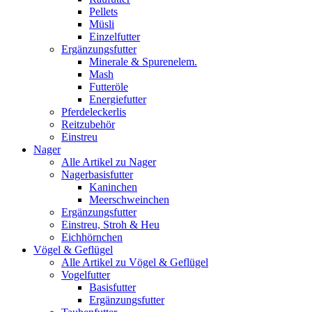
Pellets
Müsli
Einzelfutter
Ergänzungsfutter
Minerale & Spurenelem.
Mash
Futteröle
Energiefutter
Pferdeleckerlis
Reitzubehör
Einstreu
Nager
Alle Artikel zu Nager
Nagerbasisfutter
Kaninchen
Meerschweinchen
Ergänzungsfutter
Einstreu, Stroh & Heu
Eichhörnchen
Vögel & Geflügel
Alle Artikel zu Vögel & Geflügel
Vogelfutter
Basisfutter
Ergänzungsfutter