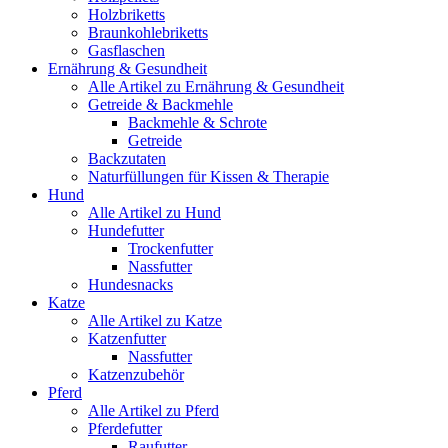
Holzbriketts
Braunkohlebriketts
Gasflaschen
Ernährung & Gesundheit
Alle Artikel zu Ernährung & Gesundheit
Getreide & Backmehle
Backmehle & Schrote
Getreide
Backzutaten
Naturfüllungen für Kissen & Therapie
Hund
Alle Artikel zu Hund
Hundefutter
Trockenfutter
Nassfutter
Hundesnacks
Katze
Alle Artikel zu Katze
Katzenfutter
Nassfutter
Katzenzubehör
Pferd
Alle Artikel zu Pferd
Pferdefutter
Raufutter