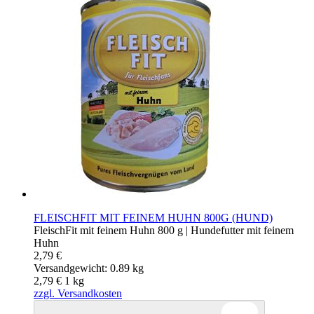
FLEISCHFIT MIT FEINEM HUHN 800G (HUND)
FleischFit mit feinem Huhn 800 g | Hundefutter mit feinem
Huhn
2,79 €
Versandgewicht: 0.89 kg
2,79 €
1
kg
zzgl. Versandkosten