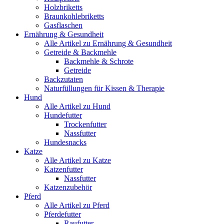
Holzbriketts
Braunkohlebriketts
Gasflaschen
Ernährung & Gesundheit
Alle Artikel zu Ernährung & Gesundheit
Getreide & Backmehle
Backmehle & Schrote
Getreide
Backzutaten
Naturfüllungen für Kissen & Therapie
Hund
Alle Artikel zu Hund
Hundefutter
Trockenfutter
Nassfutter
Hundesnacks
Katze
Alle Artikel zu Katze
Katzenfutter
Nassfutter
Katzenzubehör
Pferd
Alle Artikel zu Pferd
Pferdefutter
Raufutter