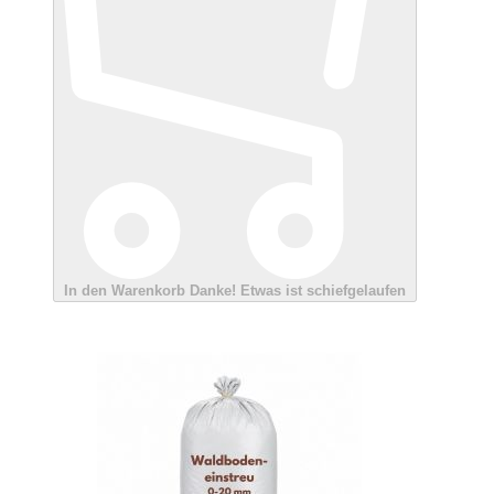
In den Warenkorb
Danke!
Etwas ist schiefgelaufen