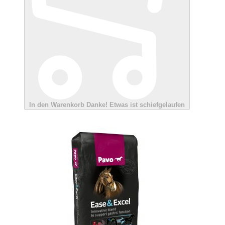
In den Warenkorb
Danke!
Etwas ist schiefgelaufen