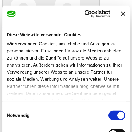
In den Warenkorb
Danke!
Etwas ist schiefgelaufen
Bewertung
Leovet Lederseife 500ml
Diese Webseite verwendet Cookies
Artikelbeschreibung
Wir verwenden Cookies, um Inhalte und Anzeigen zu
Reine Pflanzenöle reinigen tiefenwirksam und machen das Leder
geschmeidig. Der hohe Gehalt an Glycerin und Fett wirkt nährend.
personalisieren, Funktionen für soziale Medien anbieten
Die halbfeste Zubereitung ermöglicht problemloses Auflösen in
zu können und die Zugriffe auf unsere Website zu
Wasser. Ölseife ist auch bestens als Universalreinigungsmittel in
analysieren. Außerdem geben wir Informationen zu Ihrer
Stall und Haus geeignet.
Zusatzinformationen
Verwendung unserer Website an unsere Partner für
Zusatzinformationen
soziale Medien, Werbung und Analysen weiter. Unsere
Partner führen diese Informationen möglicherweise mit
leovet Dr. Jacoby GmbH & Co. KG
Beim Eberacker 1
weiteren Daten zusammen, die Sie ihnen bereitgestellt
Anschrift des
D-35633 Lahnau
haben oder die sie im Rahmen Ihrer Nutzung der Dienste
Unternehmens
Telefon +49 (0) 64 41 / 96 59 - 0
gesammelt haben.
https://www.leovet.de/
Einwilligungsauswahl
Notwendig
Lieferzeit von 2-3 Werktagen bei Paketversand.
Lieferzeit
Bei Spedition ca. 5 Werktage. Scheiper bringt's
regional wie gewohnt nach Terminabsprache.