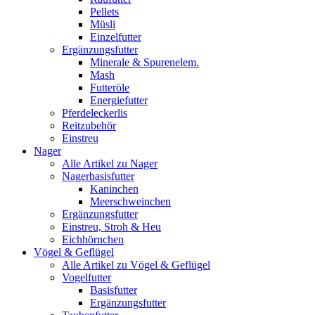
Pellets
Müsli
Einzelfutter
Ergänzungsfutter
Minerale & Spurenelem.
Mash
Futteröle
Energiefutter
Pferdeleckerlis
Reitzubehör
Einstreu
Nager
Alle Artikel zu Nager
Nagerbasisfutter
Kaninchen
Meerschweinchen
Ergänzungsfutter
Einstreu, Stroh & Heu
Eichhörnchen
Vögel & Geflügel
Alle Artikel zu Vögel & Geflügel
Vogelfutter
Basisfutter
Ergänzungsfutter