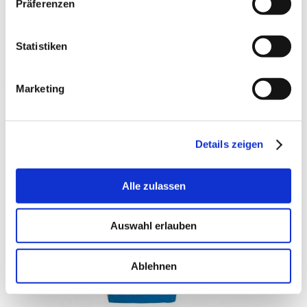
Präferenzen
Lieferzeit
Bestellungen bis 12 Uhr werden nach Möglichkeit
Hinweis
noch am gleichen Tag versandt.
Bewertungen
Statistiken
Schreiben Sie eine Bewertung
Nur registrierte Benutzer können Bewertungen schreiben. Bitte
loggen Sie sich ein
oder
erstellen Sie ein Konto
Marketing
Ähnliche Artikel
Details zeigen
Alle zulassen
Auswahl erlauben
Ablehnen