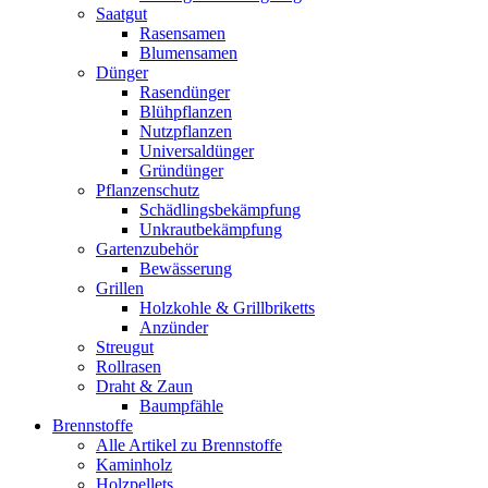
Saatgut
Rasensamen
Blumensamen
Dünger
Rasendünger
Blühpflanzen
Nutzpflanzen
Universaldünger
Gründünger
Pflanzenschutz
Schädlingsbekämpfung
Unkrautbekämpfung
Gartenzubehör
Bewässerung
Grillen
Holzkohle & Grillbriketts
Anzünder
Streugut
Rollrasen
Draht & Zaun
Baumpfähle
Brennstoffe
Alle Artikel zu Brennstoffe
Kaminholz
Holzpellets