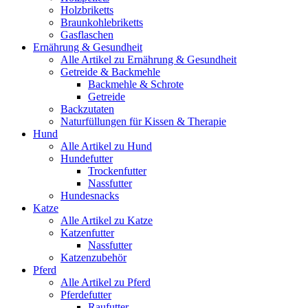
Holzbriketts
Braunkohlebriketts
Gasflaschen
Ernährung & Gesundheit
Alle Artikel zu Ernährung & Gesundheit
Getreide & Backmehle
Backmehle & Schrote
Getreide
Backzutaten
Naturfüllungen für Kissen & Therapie
Hund
Alle Artikel zu Hund
Hundefutter
Trockenfutter
Nassfutter
Hundesnacks
Katze
Alle Artikel zu Katze
Katzenfutter
Nassfutter
Katzenzubehör
Pferd
Alle Artikel zu Pferd
Pferdefutter
Raufutter