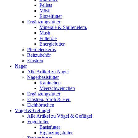
Pellets
Müsli
Einzelfutter
Ergänzungsfutter
Minerale & Spurenelem.
Mash
Futteröle
Energiefutter
Pferdeleckerlis
Reitzubehör
Einstreu
Nager
Alle Artikel zu Nager
Nagerbasisfutter
Kaninchen
Meerschweinchen
Ergänzungsfutter
Einstreu, Stroh & Heu
Eichhörnchen
Vögel & Geflügel
Alle Artikel zu Vögel & Geflügel
Vogelfutter
Basisfutter
Ergänzungsfutter