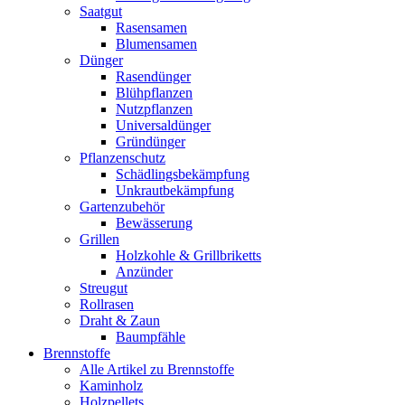
Saatgut
Rasensamen
Blumensamen
Dünger
Rasendünger
Blühpflanzen
Nutzpflanzen
Universaldünger
Gründünger
Pflanzenschutz
Schädlingsbekämpfung
Unkrautbekämpfung
Gartenzubehör
Bewässerung
Grillen
Holzkohle & Grillbriketts
Anzünder
Streugut
Rollrasen
Draht & Zaun
Baumpfähle
Brennstoffe
Alle Artikel zu Brennstoffe
Kaminholz
Holzpellets