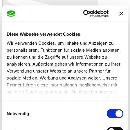
Diese Webseite verwendet Cookies
Wir verwenden Cookies, um Inhalte und Anzeigen zu
personalisieren, Funktionen für soziale Medien anbieten
In den Warenkorb
Danke!
Etwas ist schiefgelaufen
zu können und die Zugriffe auf unsere Website zu
Bewertung
analysieren. Außerdem geben wir Informationen zu Ihrer
Erhältlich nur direkt im Geschäft oder durch Scheiper bringts
Artikelbeschreibung
Verwendung unserer Website an unsere Partner für
ISO-DRAIN eco 8 D ist eine Grundmauerschutzfolie
soziale Medien, Werbung und Analysen weiter. Unsere
(Sauberkeitsschicht). Verwendung: z. B. Schutz von
Partner führen diese Informationen möglicherweise mit
Natursteinmauern im Garten- und Landschaftsbau, Hinterlüftung
von Grundmauern/Fundamenten, Schutz vor mechanischen
weiteren Daten zusammen, die Sie ihnen bereitgestellt
Beschädigungen beim Anfüllen.
haben oder die sie im Rahmen Ihrer Nutzung der Dienste
Als Sauberkeitsschicht verlegt, ersetzt sie die Magerbetonschicht,
gesammelt haben.
ermöglicht ein schnelles Weiterarbeiten und die Trocknungszeiten
Einwilligungsauswahl
entfallen. CE-zertifiziert, entspricht der DIN 4095 und der DIN
Notwendig
18195 (Bauwerksabdichtungen). Noppenhöhe: 8 mm.
Druckfestigkeit: 170 kN/m².