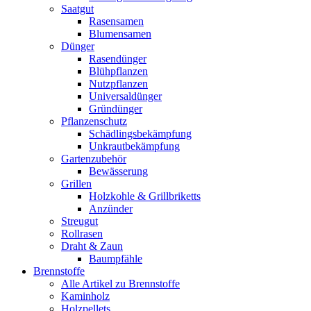
Saatgut
Rasensamen
Blumensamen
Dünger
Rasendünger
Blühpflanzen
Nutzpflanzen
Universaldünger
Gründünger
Pflanzenschutz
Schädlingsbekämpfung
Unkrautbekämpfung
Gartenzubehör
Bewässerung
Grillen
Holzkohle & Grillbriketts
Anzünder
Streugut
Rollrasen
Draht & Zaun
Baumpfähle
Brennstoffe
Alle Artikel zu Brennstoffe
Kaminholz
Holzpellets