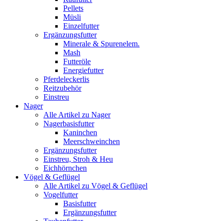
Pellets
Müsli
Einzelfutter
Ergänzungsfutter
Minerale & Spurenelem.
Mash
Futteröle
Energiefutter
Pferdeleckerlis
Reitzubehör
Einstreu
Nager
Alle Artikel zu Nager
Nagerbasisfutter
Kaninchen
Meerschweinchen
Ergänzungsfutter
Einstreu, Stroh & Heu
Eichhörnchen
Vögel & Geflügel
Alle Artikel zu Vögel & Geflügel
Vogelfutter
Basisfutter
Ergänzungsfutter