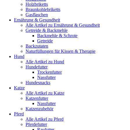
Holzbriketts
Braunkohlebriketts
Gasflaschen
Ernährung & Gesundheit
Alle Artikel zu Ernährung & Gesundheit
Getreide & Backmehle
Backmehle & Schrote
Getreide
Backzutaten
Naturfüllungen für Kissen & Therapie
Hund
Alle Artikel zu Hund
Hundefutter
Trockenfutter
Nassfutter
Hundesnacks
Katze
Alle Artikel zu Katze
Katzenfutter
Nassfutter
Katzenzubehör
Pferd
Alle Artikel zu Pferd
Pferdefutter
Raufutter