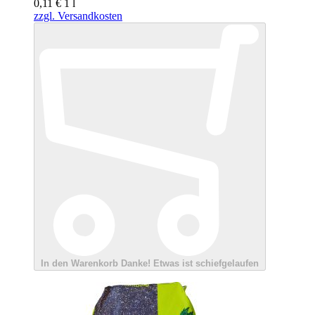
0,11 €
1
l
zzgl. Versandkosten
In den Warenkorb
Danke!
Etwas ist schiefgelaufen