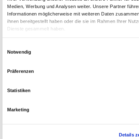
Medien, Werbung und Analysen weiter. Unsere Partner führe
Informationen möglicherweise mit weiteren Daten zusammen,
ihnen bereitgestellt haben oder die sie im Rahmen Ihrer Nut
Dienste gesammelt haben.
Einwilligungsauswahl
Notwendig
KORDES GUTE ERDE 45L
Präferenzen
Kordes Gute Erde 45l
8,95 €
Versandgewicht: 25.00 kg
Statistiken
0,20 €
1
l
zzgl. Versandkosten
Marketing
Details z