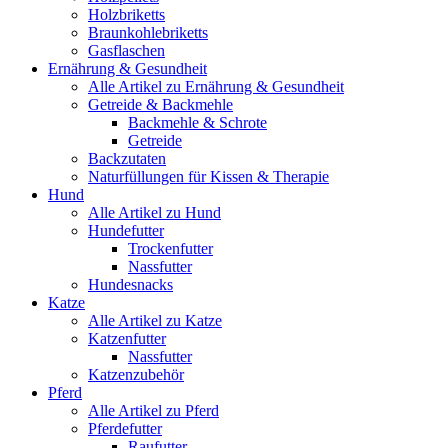
Holzbriketts
Braunkohlebriketts
Gasflaschen
Ernährung & Gesundheit
Alle Artikel zu Ernährung & Gesundheit
Getreide & Backmehle
Backmehle & Schrote
Getreide
Backzutaten
Naturfüllungen für Kissen & Therapie
Hund
Alle Artikel zu Hund
Hundefutter
Trockenfutter
Nassfutter
Hundesnacks
Katze
Alle Artikel zu Katze
Katzenfutter
Nassfutter
Katzenzubehör
Pferd
Alle Artikel zu Pferd
Pferdefutter
Raufutter