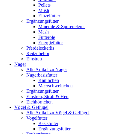
Pellets
Müsli
Einzelfutter
Ergänzungsfutter
Minerale & Spurenelem.
Mash
Futteröle
Energiefutter
Pferdeleckerlis
Reitzubehör
Einstreu
Nager
Alle Artikel zu Nager
Nagerbasisfutter
Kaninchen
Meerschweinchen
Ergänzungsfutter
Einstreu, Stroh & Heu
Eichhörnchen
Vögel & Geflügel
Alle Artikel zu Vögel & Geflügel
Vogelfutter
Basisfutter
Ergänzungsfutter