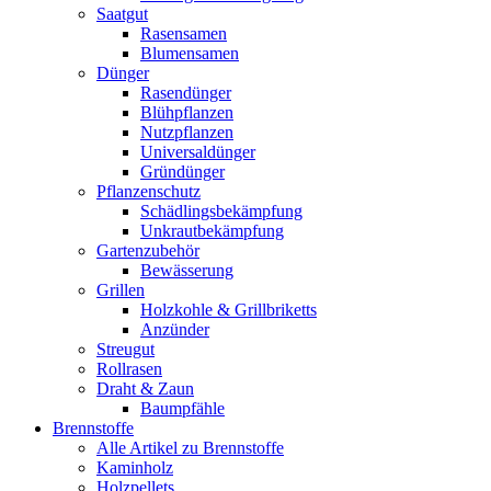
Saatgut
Rasensamen
Blumensamen
Dünger
Rasendünger
Blühpflanzen
Nutzpflanzen
Universaldünger
Gründünger
Pflanzenschutz
Schädlingsbekämpfung
Unkrautbekämpfung
Gartenzubehör
Bewässerung
Grillen
Holzkohle & Grillbriketts
Anzünder
Streugut
Rollrasen
Draht & Zaun
Baumpfähle
Brennstoffe
Alle Artikel zu Brennstoffe
Kaminholz
Holzpellets