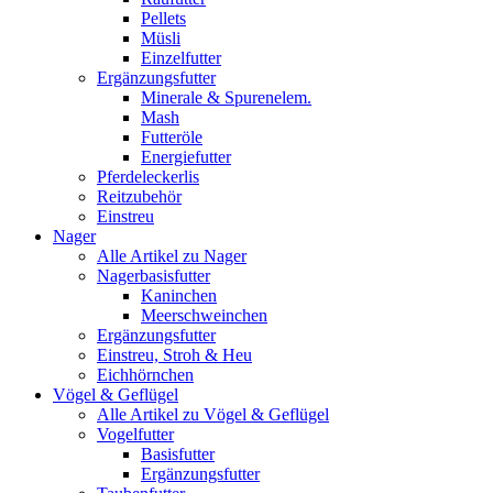
Pellets
Müsli
Einzelfutter
Ergänzungsfutter
Minerale & Spurenelem.
Mash
Futteröle
Energiefutter
Pferdeleckerlis
Reitzubehör
Einstreu
Nager
Alle Artikel zu Nager
Nagerbasisfutter
Kaninchen
Meerschweinchen
Ergänzungsfutter
Einstreu, Stroh & Heu
Eichhörnchen
Vögel & Geflügel
Alle Artikel zu Vögel & Geflügel
Vogelfutter
Basisfutter
Ergänzungsfutter