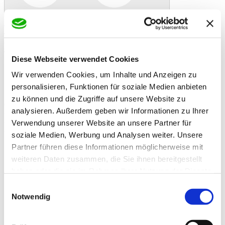
In den Warenkorb
Danke!
Etwas ist schiefgelaufen
Bewertung
Jutesäcke 65cm/130cm 100kg
Artikelbeschreibung
Jutesack in der Größe 65 x 130 cm
Diese Webseite verwendet Cookies
Reines, luftdurchlässiges Naturmaterial
Wir verwenden Cookies, um Inhalte und Anzeigen zu
personalisieren, Funktionen für soziale Medien anbieten
zu können und die Zugriffe auf unsere Website zu
eignet sich für:
analysieren. Außerdem geben wir Informationen zu Ihrer
- Kübelpflanzen überwintern
- Dekoartikel
Verwendung unserer Website an unsere Partner für
- vielfältig in Haus und Garten zu verwenden (Geschenke,
soziale Medien, Werbung und Analysen weiter. Unsere
Sackhüpfen)
Partner führen diese Informationen möglicherweise mit
Zusatzinformationen
Zusatzinformationen
weiteren Daten zusammen, die Sie ihnen bereitgestellt
Material Jutesack: 100% Jute, vollständig biol.
haben oder die sie im Rahmen Ihrer Nutzung der Dienste
Inhaltsstoffe
abbaubar.
gesammelt haben.
Einwilligungsauswahl
Lieferzeit
Bestellungen bis 12 Uhr werden nach Möglichkeit
Notwendig
Hinweis
noch am gleichen Tag versandt.
Bewertungen
Schreiben Sie eine Bewertung