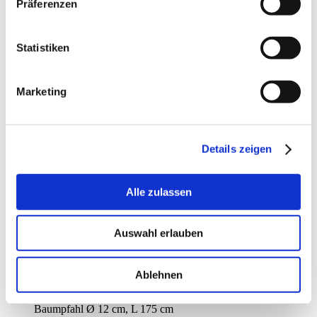
Nur registrierte Benutzer können Bewertungen schreiben. Bitte
Präferenzen
loggen Sie sich ein
oder
erstellen Sie ein Konto
Ähnliche Artikel
Statistiken
Marketing
Details zeigen
Alle zulassen
Auswahl erlauben
Ablehnen
BAUMPFAHL Ø 12 CM, L 175 CM
Baumpfahl Ø 12 cm, L 175 cm