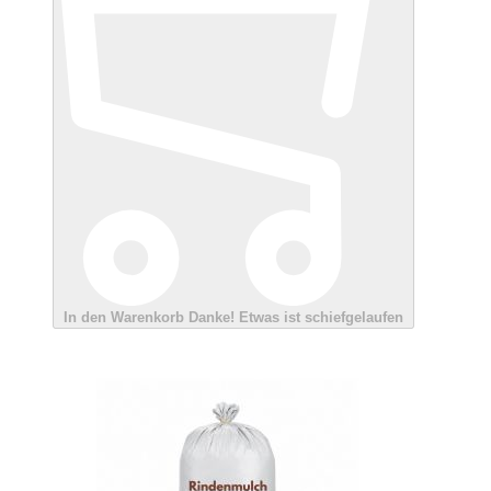
In den Warenkorb
Danke!
Etwas ist schiefgelaufen