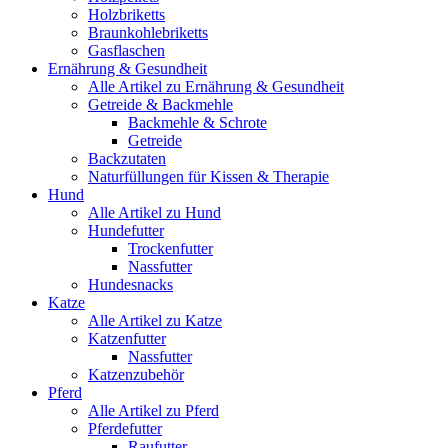
Holzbriketts
Braunkohlebriketts
Gasflaschen
Ernährung & Gesundheit
Alle Artikel zu Ernährung & Gesundheit
Getreide & Backmehle
Backmehle & Schrote
Getreide
Backzutaten
Naturfüllungen für Kissen & Therapie
Hund
Alle Artikel zu Hund
Hundefutter
Trockenfutter
Nassfutter
Hundesnacks
Katze
Alle Artikel zu Katze
Katzenfutter
Nassfutter
Katzenzubehör
Pferd
Alle Artikel zu Pferd
Pferdefutter
Raufutter