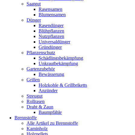
Saatgut
Rasensamen
Blumensamen
Dünger
Rasendünger
Blühpflanzen
Nutzpflanzen
Universaldünger
Gründünger
Pflanzenschutz
Schädlingsbekämpfung
Unkrautbekämpfung
Gartenzubehör
Bewässerung
Grillen
Holzkohle & Grillbriketts
Anzünder
Streugut
Rollrasen
Draht & Zaun
Baumpfähle
Brennstoffe
Alle Artikel zu Brennstoffe
Kaminholz
Holzpellets