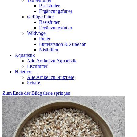
Taubenfutter
Basisfutter
Ergänzungsfutter
Geflügelfutter
Basisfutter
Ergänzungsfutter
Wildvögel
Futter
Futterstation & Zubehör
Nisthilfen
Aquaristik
Alle Artikel zu Aquaristik
Fischfutter
Nutztiere
Alle Artikel zu Nutztiere
Schafe
Zum Ende der Bildgalerie springen