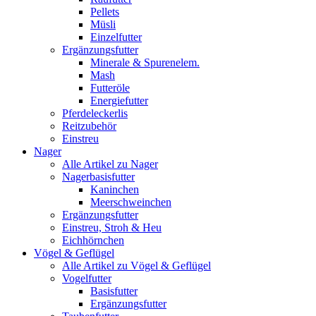
Pellets
Müsli
Einzelfutter
Ergänzungsfutter
Minerale & Spurenelem.
Mash
Futteröle
Energiefutter
Pferdeleckerlis
Reitzubehör
Einstreu
Nager
Alle Artikel zu Nager
Nagerbasisfutter
Kaninchen
Meerschweinchen
Ergänzungsfutter
Einstreu, Stroh & Heu
Eichhörnchen
Vögel & Geflügel
Alle Artikel zu Vögel & Geflügel
Vogelfutter
Basisfutter
Ergänzungsfutter