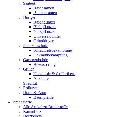
Saatgut
Rasensamen
Blumensamen
Dünger
Rasendünger
Blühpflanzen
Nutzpflanzen
Universaldünger
Gründünger
Pflanzenschutz
Schädlingsbekämpfung
Unkrautbekämpfung
Gartenzubehör
Bewässerung
Grillen
Holzkohle & Grillbriketts
Anzünder
Streugut
Rollrasen
Draht & Zaun
Baumpfähle
Brennstoffe
Alle Artikel zu Brennstoffe
Kaminholz
Holzpellets