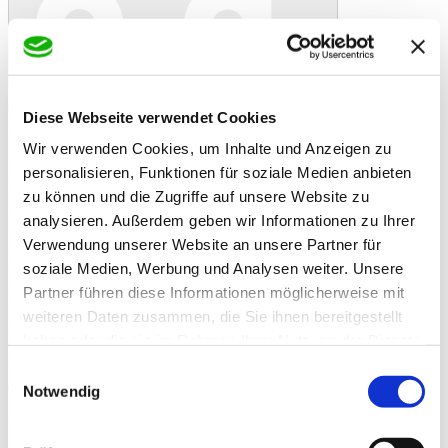
In den Warenkorb
Danke!
Etwas ist schiefgelaufen
Bewertung
Dinkelspreu 1 kg
Diese Webseite verwendet Cookies
Artikelbeschreibung
Wir verwenden Cookies, um Inhalte und Anzeigen zu
Dinkelspreu – Natürliche Füllung für Ihr Wärmekissen
personalisieren, Funktionen für soziale Medien anbieten
Dinkelspreu ist das perfekte Naturmaterial für die Befüllung von
zu können und die Zugriffe auf unsere Website zu
Wärme- und Entspannungskissen. Schon seit Jahrhunderten wird
analysieren. Außerdem geben wir Informationen zu Ihrer
Dinkel in der Naturheilkunde geschätzt – nicht nur für seine
gesundheitsfördernden Eigenschaften, sondern auch wegen seiner
Verwendung unserer Website an unsere Partner für
hervorragenden Fähigkeit, Wärme und Feuchtigkeit aufzunehmen.
soziale Medien, Werbung und Analysen weiter. Unsere
Partner führen diese Informationen möglicherweise mit
Warum Dinkelspreu ideal für Wärmekissen ist
Dinkelspreu ist besonders leicht, atmungsaktiv und formstabil,
weiteren Daten zusammen, die Sie ihnen bereitgestellt
wodurch sie sich optimal an den Körper anschmiegt. So können
haben oder die sie im Rahmen Ihrer Nutzung der Dienste
Wärme- oder Kältebehandlungen gezielt eingesetzt werden – ideal
gesammelt haben.
bei Nackenverspannungen, Rückenschmerzen, Muskelkater oder
Einwilligungsauswahl
einfach zur Entspannung.
Notwendig
Vorteile von Dinkelspreu in Wärmekissen: