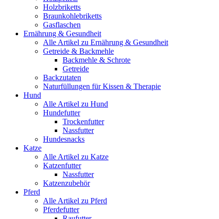
Holzbriketts
Braunkohlebriketts
Gasflaschen
Ernährung & Gesundheit
Alle Artikel zu Ernährung & Gesundheit
Getreide & Backmehle
Backmehle & Schrote
Getreide
Backzutaten
Naturfüllungen für Kissen & Therapie
Hund
Alle Artikel zu Hund
Hundefutter
Trockenfutter
Nassfutter
Hundesnacks
Katze
Alle Artikel zu Katze
Katzenfutter
Nassfutter
Katzenzubehör
Pferd
Alle Artikel zu Pferd
Pferdefutter
Raufutter