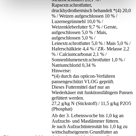
Rapsextr.schrotfutter,
druckhydrothermisch behandelt *(4) 20,0
% / Weizen aufgeschlossen 10 % /
Luzernegrünmehl 10,0 % /
Weizenkleberfutter 9,7 % / Gerste,
aufgeschlossen 5,0 % / Mais,
aufgeschlossen 5,0 % /
Leinextr.schrotfutter 5,0 % / Mais 5,0 % /
Haferschälkleie 4,4 % / ZR- Melasse 2,2
% / Calciumcarbonat 2,1 % /
Sonnenblumenextr.schrotfutter 1,0 % /
Natriumchlorid 0,34 %
Hinweise:
*(4) durch das opticon-Verfahren
pansengeschützt VLOG geprüft.
Dieses Futtermittel darf nur an
Wiederkäuer mit funktionsfähigem Pansen
gefüttert werden.
27,2 g/kg N (Stickstoff) / 11,5 g/kg P2O5
(Phosphat)
Ab der 3. Lebenswoche bis 1,0 kg an
Aufzucht- und Mastlämmer füttern.
Je nach Aufzuchtintensität bis 1,0 kg zu
wirtschaftseigenem Grundfutter an