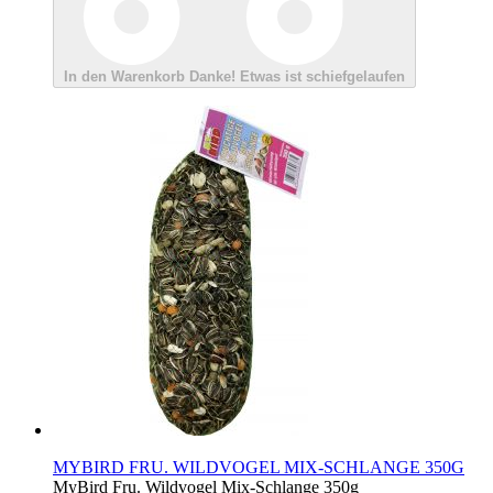
In den Warenkorb
Danke!
Etwas ist schiefgelaufen
MYBIRD FRU. WILDVOGEL MIX-SCHLANGE 350G
MyBird Fru. Wildvogel Mix-Schlange 350g