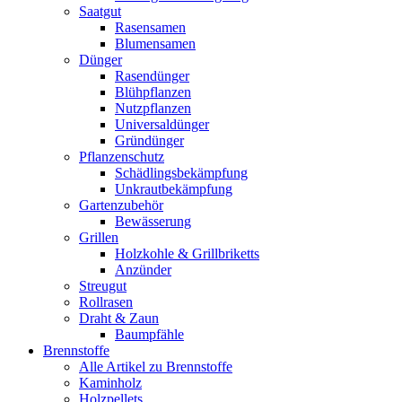
Saatgut
Rasensamen
Blumensamen
Dünger
Rasendünger
Blühpflanzen
Nutzpflanzen
Universaldünger
Gründünger
Pflanzenschutz
Schädlingsbekämpfung
Unkrautbekämpfung
Gartenzubehör
Bewässerung
Grillen
Holzkohle & Grillbriketts
Anzünder
Streugut
Rollrasen
Draht & Zaun
Baumpfähle
Brennstoffe
Alle Artikel zu Brennstoffe
Kaminholz
Holzpellets