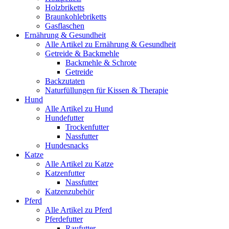
Holzbriketts
Braunkohlebriketts
Gasflaschen
Ernährung & Gesundheit
Alle Artikel zu Ernährung & Gesundheit
Getreide & Backmehle
Backmehle & Schrote
Getreide
Backzutaten
Naturfüllungen für Kissen & Therapie
Hund
Alle Artikel zu Hund
Hundefutter
Trockenfutter
Nassfutter
Hundesnacks
Katze
Alle Artikel zu Katze
Katzenfutter
Nassfutter
Katzenzubehör
Pferd
Alle Artikel zu Pferd
Pferdefutter
Raufutter