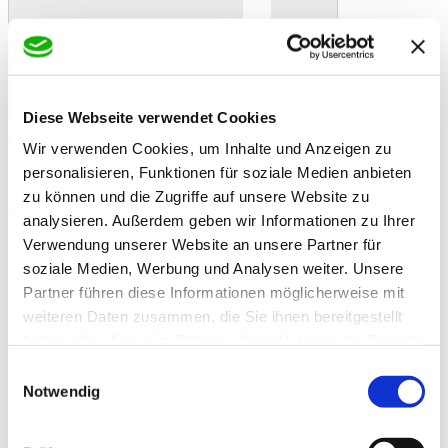
Diese Webseite verwendet Cookies
In den Warenkorb
Danke!
Etwas ist schiefgelaufen
Bewertung
Wir verwenden Cookies, um Inhalte und Anzeigen zu
Deuka Lämmerpellets NG 25kg
Artikelbeschreibung
personalisieren, Funktionen für soziale Medien anbieten
Deuka Lämmerpellets NG gekörnt ist ein hochwertiges,
zu können und die Zugriffe auf unsere Website zu
energiereiches Lämmeraufzuchtfutter zur Ergänzung der
analysieren. Außerdem geben wir Informationen zu Ihrer
Muttermilch ab der 3. Lebenswoche sowie zu wirtschaftseigenem
Futter.
Verwendung unserer Website an unsere Partner für
soziale Medien, Werbung und Analysen weiter. Unsere
Eigenschaften und Einsatzempfehlung:
Partner führen diese Informationen möglicherweise mit
- energiereiches Futter für Lämmermast und Aufzucht
- Ergänzungsfuttermittel zur Muttermilch
weiteren Daten zusammen, die Sie ihnen bereitgestellt
- ab der 3. Lebenswoche bis 1,0 kg an Aufzucht- und Mastlämmer
haben oder die sie im Rahmen Ihrer Nutzung der Dienste
füttern
gesammelt haben.
- Futter ohne Zusatz von Kupfer
Einwilligungsauswahl
Notwendig
Mit Deuka Lämmerpellets ermöglichen Sie einen idealen Start in das
Leben.
Deuka Lämmerpellets eigenen sich zur Fütterung an Schafe und