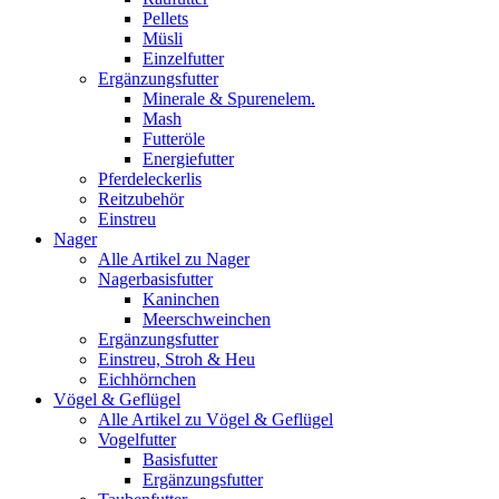
Pellets
Müsli
Einzelfutter
Ergänzungsfutter
Minerale & Spurenelem.
Mash
Futteröle
Energiefutter
Pferdeleckerlis
Reitzubehör
Einstreu
Nager
Alle Artikel zu Nager
Nagerbasisfutter
Kaninchen
Meerschweinchen
Ergänzungsfutter
Einstreu, Stroh & Heu
Eichhörnchen
Vögel & Geflügel
Alle Artikel zu Vögel & Geflügel
Vogelfutter
Basisfutter
Ergänzungsfutter