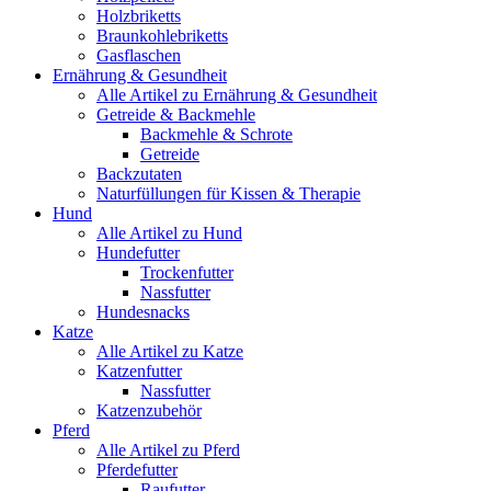
Holzbriketts
Braunkohlebriketts
Gasflaschen
Ernährung & Gesundheit
Alle Artikel zu Ernährung & Gesundheit
Getreide & Backmehle
Backmehle & Schrote
Getreide
Backzutaten
Naturfüllungen für Kissen & Therapie
Hund
Alle Artikel zu Hund
Hundefutter
Trockenfutter
Nassfutter
Hundesnacks
Katze
Alle Artikel zu Katze
Katzenfutter
Nassfutter
Katzenzubehör
Pferd
Alle Artikel zu Pferd
Pferdefutter
Raufutter