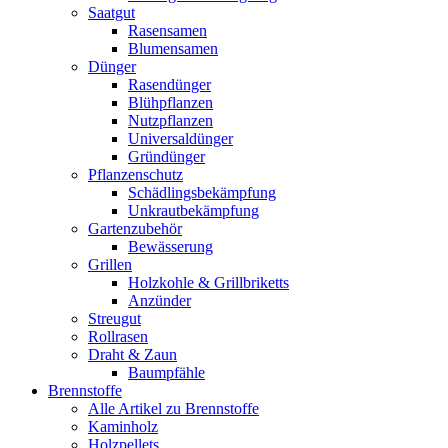
Saatgut
Rasensamen
Blumensamen
Dünger
Rasendünger
Blühpflanzen
Nutzpflanzen
Universaldünger
Gründünger
Pflanzenschutz
Schädlingsbekämpfung
Unkrautbekämpfung
Gartenzubehör
Bewässerung
Grillen
Holzkohle & Grillbriketts
Anzünder
Streugut
Rollrasen
Draht & Zaun
Baumpfähle
Brennstoffe
Alle Artikel zu Brennstoffe
Kaminholz
Holzpellets