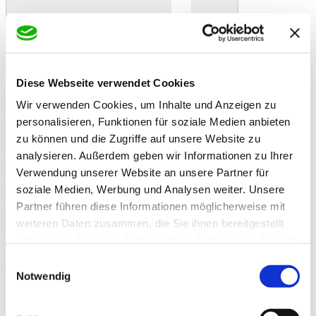
Diese Webseite verwendet Cookies
In den Warenkorb
Danke!
Etwas ist schiefgelaufen
Bewertung
Wir verwenden Cookies, um Inhalte und Anzeigen zu
Deukavallo Strukturmüsli 15 kg
Artikelbeschreibung
personalisieren, Funktionen für soziale Medien anbieten
Das strukturreiche Müsli mit Karottenstückchen, Strukturmüsli ohne
zu können und die Zugriffe auf unsere Website zu
Haferkörner. Ideal auch für Senioren.
analysieren. Außerdem geben wir Informationen zu Ihrer
- strukturiertes Fasermüsli
- ohne Haferkörner
Verwendung unserer Website an unsere Partner für
- ideal für leichtfuttrige Pferde und Senioren*
soziale Medien, Werbung und Analysen weiter. Unsere
- hohe Nähr- und Wirkstoffdichte
Partner führen diese Informationen möglicherweise mit
- fördert die Kauaktivität und Darmpassage
- mit Karottenflocken, Leinsamen und Mariedistelöl
weiteren Daten zusammen, die Sie ihnen bereitgestellt
* Tipp: Für Senioren die an Gewicht zulegen müssen kombinieren
haben oder die sie im Rahmen Ihrer Nutzung der Dienste
Sie Strukturmüsli mit deukavallo Getreidevital
gesammelt haben.
Zusatzinformationen
Einwilligungsauswahl
Zusatzinformationen
Notwendig
Zusammensetzung:
Gerstenflocken, Maisflocken, Luzerneheu
getr., Haferschälkleie, Zuckerrohrmelasse,