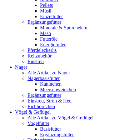
Pellets
Müsli
Einzelfutter
Ergänzungsfutter
Minerale & Spurenelem.
Mash
Futteröle
Energiefutter
Pferdeleckerlis
Reitzubehör
Einstreu
Nager
Alle Artikel zu Nager
Nagerbasisfutter
Kaninchen
Meerschweinchen
Ergänzungsfutter
Einstreu, Stroh & Heu
Eichhörnchen
Vögel & Geflügel
Alle Artikel zu Vögel & Geflügel
Vogelfutter
Basisfutter
Ergänzungsfutter