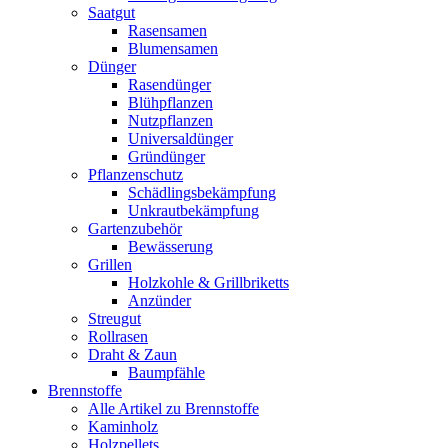
Saatgut
Rasensamen
Blumensamen
Dünger
Rasendünger
Blühpflanzen
Nutzpflanzen
Universaldünger
Gründünger
Pflanzenschutz
Schädlingsbekämpfung
Unkrautbekämpfung
Gartenzubehör
Bewässerung
Grillen
Holzkohle & Grillbriketts
Anzünder
Streugut
Rollrasen
Draht & Zaun
Baumpfähle
Brennstoffe
Alle Artikel zu Brennstoffe
Kaminholz
Holzpellets