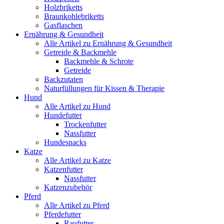
Holzbriketts
Braunkohlebriketts
Gasflaschen
Ernährung & Gesundheit
Alle Artikel zu Ernährung & Gesundheit
Getreide & Backmehle
Backmehle & Schrote
Getreide
Backzutaten
Naturfüllungen für Kissen & Therapie
Hund
Alle Artikel zu Hund
Hundefutter
Trockenfutter
Nassfutter
Hundesnacks
Katze
Alle Artikel zu Katze
Katzenfutter
Nassfutter
Katzenzubehör
Pferd
Alle Artikel zu Pferd
Pferdefutter
Raufutter