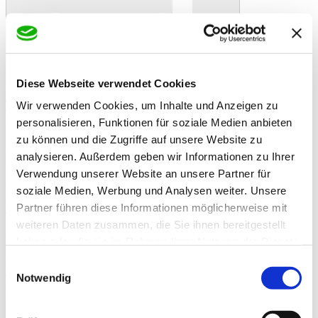
Diese Webseite verwendet Cookies
In den Warenkorb
Danke!
Etwas ist schiefgelaufen
Bewertung
Wir verwenden Cookies, um Inhalte und Anzeigen zu
deuka Dinkelstreu 15 kg - Premium Einstreu aus Dinkelspelzen
Artikelbeschreibung
personalisieren, Funktionen für soziale Medien anbieten
Premium Dinkeleinstreu aus Dinkelspelz für Geflügel, Kaninchen
zu können und die Zugriffe auf unsere Website zu
und Nager
analysieren. Außerdem geben wir Informationen zu Ihrer
Das besondere Entstaubungsverfahren liefert ein perfektes
Streumaterial für den Stall. Mit deuka Dinkelstreu bekommen Sie
Verwendung unserer Website an unsere Partner für
beste Saugleistung mit starker Geruchsbindung für Allergiker
soziale Medien, Werbung und Analysen weiter. Unsere
geeignet. Die verbrauchte Stalleinstreu ist kompostierbar und
Partner führen diese Informationen möglicherweise mit
einfach zu entsorgen.
weiteren Daten zusammen, die Sie ihnen bereitgestellt
- deuka Dinkelstreu ist eine Premium-Einstreu für Geflügel und
haben oder die sie im Rahmen Ihrer Nutzung der Dienste
Kaninchen.
gesammelt haben.
- Dinkeleinstreu überzeugt durch seine starke Geruchsbindung und
Einwilligungsauswahl
extreme Saugleistung bei hohem Liegekomfort.
Notwendig
- Optimal als Einstreu für die Legenester.
- Das besondere Entstaubungsverfahren, mit dem deuka Dinkelstreu
hergestellt wird, macht es zu der perfekten Einstreu für Allergiker.