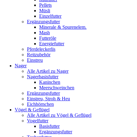
Pellets
Müsli
Einzelfutter
Ergänzungsfutter
Minerale & Spurenelem.
Mash
Futteröle
Energiefutter
Pferdeleckerlis
Reitzubehör
Einstreu
Nager
Alle Artikel zu Nager
Nagerbasisfutter
Kaninchen
Meerschweinchen
Ergänzungsfutter
Einstreu, Stroh & Heu
Eichhörnchen
Vögel & Geflügel
Alle Artikel zu Vögel & Geflügel
Vogelfutter
Basisfutter
Ergänzungsfutter