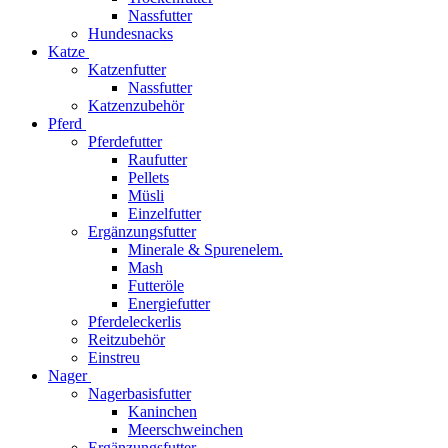
Nassfutter
Hundesnacks
Katze
Katzenfutter
Nassfutter
Katzenzubehör
Pferd
Pferdefutter
Raufutter
Pellets
Müsli
Einzelfutter
Ergänzungsfutter
Minerale & Spurenelem.
Mash
Futteröle
Energiefutter
Pferdeleckerlis
Reitzubehör
Einstreu
Nager
Nagerbasisfutter
Kaninchen
Meerschweinchen
Ergänzungsfutter