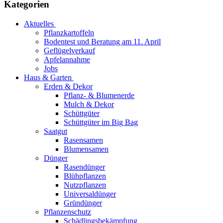
Kategorien
Aktuelles
Pflanzkartoffeln
Bodentest und Beratung am 11. April
Geflügelverkauf
Apfelannahme
Jobs
Haus & Garten
Erden & Dekor
Pflanz- & Blumenerde
Mulch & Dekor
Schüttgüter
Schüttgüter im Big Bag
Saatgut
Rasensamen
Blumensamen
Dünger
Rasendünger
Blühpflanzen
Nutzpflanzen
Universaldünger
Gründünger
Pflanzenschutz
Schädlingsbekämpfung