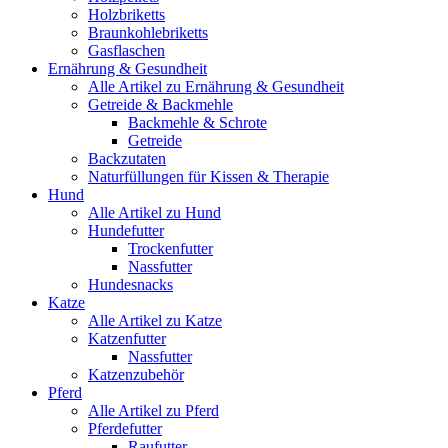
Holzbriketts
Braunkohlebriketts
Gasflaschen
Ernährung & Gesundheit
Alle Artikel zu Ernährung & Gesundheit
Getreide & Backmehle
Backmehle & Schrote
Getreide
Backzutaten
Naturfüllungen für Kissen & Therapie
Hund
Alle Artikel zu Hund
Hundefutter
Trockenfutter
Nassfutter
Hundesnacks
Katze
Alle Artikel zu Katze
Katzenfutter
Nassfutter
Katzenzubehör
Pferd
Alle Artikel zu Pferd
Pferdefutter
Raufutter