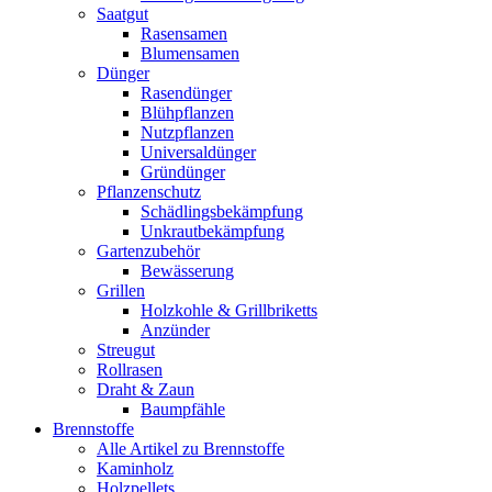
Saatgut
Rasensamen
Blumensamen
Dünger
Rasendünger
Blühpflanzen
Nutzpflanzen
Universaldünger
Gründünger
Pflanzenschutz
Schädlingsbekämpfung
Unkrautbekämpfung
Gartenzubehör
Bewässerung
Grillen
Holzkohle & Grillbriketts
Anzünder
Streugut
Rollrasen
Draht & Zaun
Baumpfähle
Brennstoffe
Alle Artikel zu Brennstoffe
Kaminholz
Holzpellets