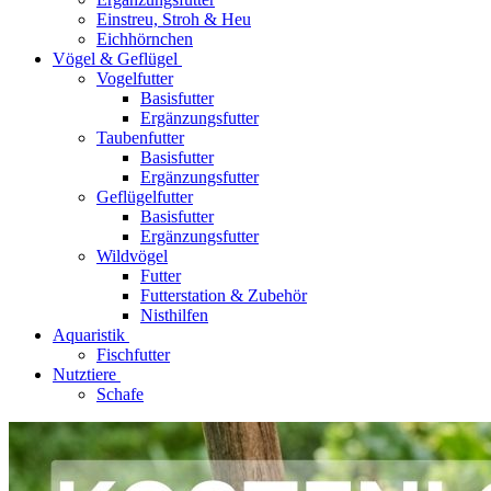
Einstreu, Stroh & Heu
Eichhörnchen
Vögel & Geflügel
Vogelfutter
Basisfutter
Ergänzungsfutter
Taubenfutter
Basisfutter
Ergänzungsfutter
Geflügelfutter
Basisfutter
Ergänzungsfutter
Wildvögel
Futter
Futterstation & Zubehör
Nisthilfen
Aquaristik
Fischfutter
Nutztiere
Schafe