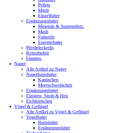
Pellets
Müsli
Einzelfutter
Ergänzungsfutter
Minerale & Spurenelem.
Mash
Futteröle
Energiefutter
Pferdeleckerlis
Reitzubehör
Einstreu
Nager
Alle Artikel zu Nager
Nagerbasisfutter
Kaninchen
Meerschweinchen
Ergänzungsfutter
Einstreu, Stroh & Heu
Eichhörnchen
Vögel & Geflügel
Alle Artikel zu Vögel & Geflügel
Vogelfutter
Basisfutter
Ergänzungsfutter