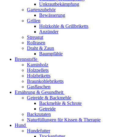
Unkrautbekämpfung
Gartenzubehör
Bewässerung
Grillen
Holzkohle & Grillbriketts
Anzünder
Streugut
Rollrasen
Draht & Zaun
Baumpfähle
Brennstoffe
Kaminholz
Holzpellets
Holzbriketts
Braunkohlebriketts
Gasflaschen
Ernährung & Gesundheit
Getreide & Backmehle
Backmehle & Schrote
Getreide
Backzutaten
Naturfüllungen für Kissen & Therapie
Hund
Hundefutter
Trockenfutter