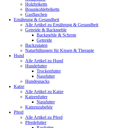
Holzbriketts
Braunkohlebriketts
Gasflaschen
Ernährung & Gesundheit
Alle Artikel zu Ernährung & Gesundheit
Getreide & Backmehle
Backmehle & Schrote
Getreide
Backzutaten
Naturfüllungen für Kissen & Therapie
Hund
Alle Artikel zu Hund
Hundefutter
Trockenfutter
Nassfutter
Hundesnacks
Katze
Alle Artikel zu Katze
Katzenfutter
Nassfutter
Katzenzubehör
Pferd
Alle Artikel zu Pferd
Pferdefutter
Raufutter