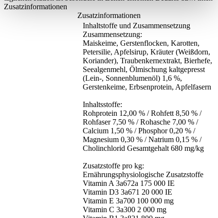
Zusatzinformationen
Zusatzinformationen
Inhaltstoffe und Zusammensetzung
Zusammensetzung:
Maiskeime, Gerstenflocken, Karotten,
Petersilie, Apfelsirup, Kräuter (Weißdorn,
Koriander), Traubenkernextrakt, Bierhefe,
Seealgenmehl, Ölmischung kaltgepresst
(Lein-, Sonnenblumenöl) 1,6 %,
Gerstenkeime, Erbsenprotein, Apfelfasern
Inhaltsstoffe:
Rohprotein 12,00 % / Rohfett 8,50 % /
Rohfaser 7,50 % / Rohasche 7,00 % /
Calcium 1,50 % / Phosphor 0,20 % /
Magnesium 0,30 % / Natrium 0,15 % /
Cholinchlorid Gesamtgehalt 680 mg/kg
Zusatzstoffe pro kg:
Ernährungsphysiologische Zusatzstoffe
Vitamin A 3a672a 175 000 IE
Vitamin D3 3a671 20 000 IE
Vitamin E 3a700 100 000 mg
Vitamin C 3a300 2 000 mg