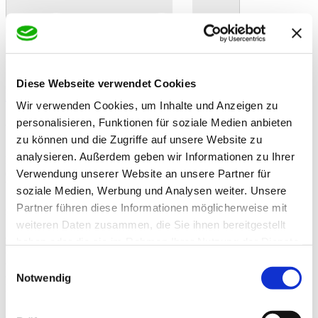
Diese Webseite verwendet Cookies
In den Warenkorb
Danke!
Etwas ist schiefgelaufen
Bewertung
Wir verwenden Cookies, um Inhalte und Anzeigen zu
St. Hippolyt Vitamin E + Seelen 1 kg
Artikelbeschreibung
personalisieren, Funktionen für soziale Medien anbieten
St. Hippolyt Vitamin E + Selen 1 kg Dose. St. Hippolyt Vitamin E +
zu können und die Zugriffe auf unsere Website zu
Selen bietet mit Antioxidantien wie Vitamin E, Selen und Oligomere
analysieren. Außerdem geben wir Informationen zu Ihrer
Proanthocyane (OPC) optimalen Zellschutz bei erhöhter Belastung
durch Sport und Stress. Die vielfältigen Einsatzmöglichkeiten von
Verwendung unserer Website an unsere Partner für
Vitamin E plus Selen sind nicht allein auf das Sportpferd begrenzt.
soziale Medien, Werbung und Analysen weiter. Unsere
St. Hippolyt Vitamin E + Selen ist ein Diät-Ergänzungsfuttermittel
Partner führen diese Informationen möglicherweise mit
für Pferde.
weiteren Daten zusammen, die Sie ihnen bereitgestellt
- Bei erhöhten Ansprüchen des Sportpferdes für mehr
haben oder die sie im Rahmen Ihrer Nutzung der Dienste
Leistungsbereitschaft
gesammelt haben.
- Hoher Anteil an Antioxidantien gegen freie Radikale
Einwilligungsauswahl
- Losgelassenheit und Leistung durch aktiven Zellschutz für
Notwendig
Muskeln und Gelenke
Antioxidantien vs freie Radikale