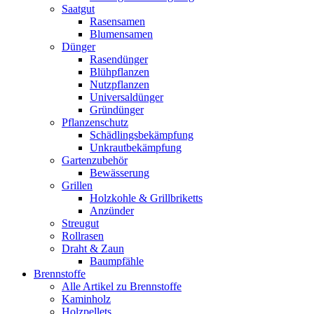
Saatgut
Rasensamen
Blumensamen
Dünger
Rasendünger
Blühpflanzen
Nutzpflanzen
Universaldünger
Gründünger
Pflanzenschutz
Schädlingsbekämpfung
Unkrautbekämpfung
Gartenzubehör
Bewässerung
Grillen
Holzkohle & Grillbriketts
Anzünder
Streugut
Rollrasen
Draht & Zaun
Baumpfähle
Brennstoffe
Alle Artikel zu Brennstoffe
Kaminholz
Holzpellets