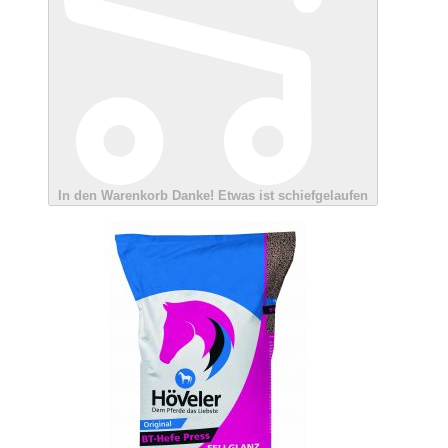
In den Warenkorb
Danke!
Etwas ist schiefgelaufen