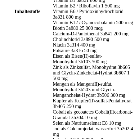
Vitamin B1 3a821 800 mg
Vitamin B2 / Riboflavin 1 500 mg
Inhaltsstoffe
Vitamin B6 / Pyridoxinhydrochlorid
3a831 800 mg
Vitamin B12 / Cyanocobalamin 500 mcg
Biotin 3a880 25 000 mcg
Calcium-D-Pantothenat 3a841 200 mg
Cholinchlorid 3a890 500 mg
Niacin 3a314 400 mg
Folsäure 3a316 50 mg
Eisen als Eisen(II)-sulfat-
Monohydrat 3b103 500 mg
Zink als Zinksulfat, Monohydrat 3b605
und Glycin-Zinkchelat-Hydrat 3b607 1
500 mg
Mangan als Mangan(II)-sulfat,
Monohydrat 3b503 und Glycin-
Manganchelat-Hydrat 3b506 300 mg
Kupfer als Kupfer(II)-sulfat-Pentahydrat
3b405 250 mg
Cobalt als gecoatetes Cobalt(II)carbonat-
Granulat 3b304 10 mg
Selen als Natriumselenat E8 10 mg
Jod als Calciumjodat, wasserfrei 3b202 4
mg