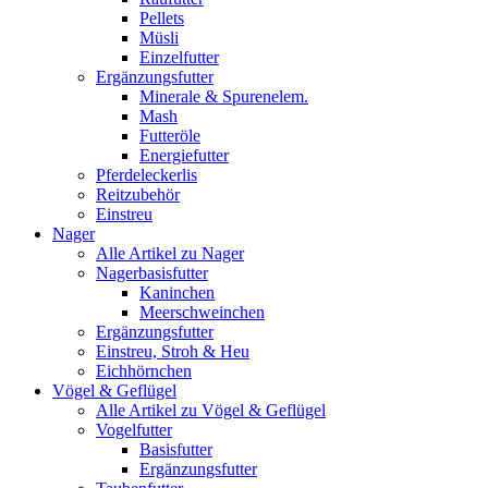
Pellets
Müsli
Einzelfutter
Ergänzungsfutter
Minerale & Spurenelem.
Mash
Futteröle
Energiefutter
Pferdeleckerlis
Reitzubehör
Einstreu
Nager
Alle Artikel zu Nager
Nagerbasisfutter
Kaninchen
Meerschweinchen
Ergänzungsfutter
Einstreu, Stroh & Heu
Eichhörnchen
Vögel & Geflügel
Alle Artikel zu Vögel & Geflügel
Vogelfutter
Basisfutter
Ergänzungsfutter