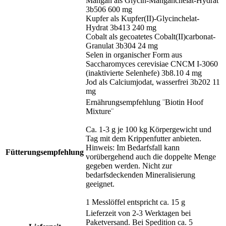
Mangan als Glycin-Manganchelat-Hydrat
3b506 600 mg
Kupfer als Kupfer(II)-Glycinchelat-
Hydrat 3b413 240 mg
Cobalt als gecoatetes Cobalt(II)carbonat-
Granulat 3b304 24 mg
Selen in organischer Form aus
Saccharomyces cerevisiae CNCM I-3060
(inaktivierte Selenhefe) 3b8.10 4 mg
Jod als Calciumjodat, wasserfrei 3b202 11
mg
Ernährungsempfehlung ¨Biotin Hoof
Mixture¨
Ca. 1-3 g je 100 kg Körpergewicht und
Tag mit dem Krippenfutter anbieten.
Hinweis: Im Bedarfsfall kann
Fütterungsempfehlung
vorübergehend auch die doppelte Menge
gegeben werden. Nicht zur
bedarfsdeckenden Mineralisierung
geeignet.
1 Messlöffel entspricht ca. 15 g
Lieferzeit von 2-3 Werktagen bei
Paketversand. Bei Spedition ca. 5