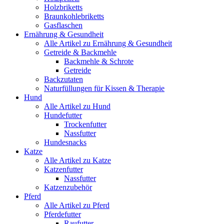
Holzbriketts
Braunkohlebriketts
Gasflaschen
Ernährung & Gesundheit
Alle Artikel zu Ernährung & Gesundheit
Getreide & Backmehle
Backmehle & Schrote
Getreide
Backzutaten
Naturfüllungen für Kissen & Therapie
Hund
Alle Artikel zu Hund
Hundefutter
Trockenfutter
Nassfutter
Hundesnacks
Katze
Alle Artikel zu Katze
Katzenfutter
Nassfutter
Katzenzubehör
Pferd
Alle Artikel zu Pferd
Pferdefutter
Raufutter