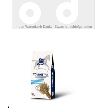
In den Warenkorb
Danke!
Etwas ist schiefgelaufen