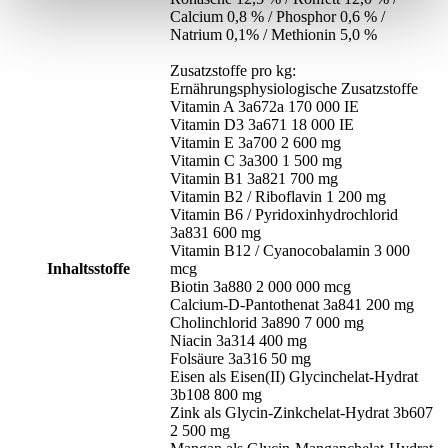
Calcium 0,8 % / Phosphor 0,6 % /
Natrium 0,1% / Methionin 5,0 %
Zusatzstoffe pro kg:
Ernährungsphysiologische Zusatzstoffe
Vitamin A 3a672a 170 000 IE
Vitamin D3 3a671 18 000 IE
Vitamin E 3a700 2 600 mg
Vitamin C 3a300 1 500 mg
Vitamin B1 3a821 700 mg
Vitamin B2 / Riboflavin 1 200 mg
Vitamin B6 / Pyridoxinhydrochlorid
3a831 600 mg
Vitamin B12 / Cyanocobalamin 3 000
Inhaltsstoffe
mcg
Biotin 3a880 2 000 000 mcg
Calcium-D-Pantothenat 3a841 200 mg
Cholinchlorid 3a890 7 000 mg
Niacin 3a314 400 mg
Folsäure 3a316 50 mg
Eisen als Eisen(II) Glycinchelat-Hydrat
3b108 800 mg
Zink als Glycin-Zinkchelat-Hydrat 3b607
2 500 mg