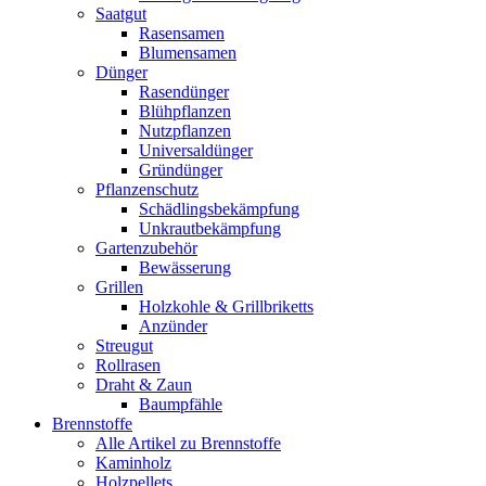
Saatgut
Rasensamen
Blumensamen
Dünger
Rasendünger
Blühpflanzen
Nutzpflanzen
Universaldünger
Gründünger
Pflanzenschutz
Schädlingsbekämpfung
Unkrautbekämpfung
Gartenzubehör
Bewässerung
Grillen
Holzkohle & Grillbriketts
Anzünder
Streugut
Rollrasen
Draht & Zaun
Baumpfähle
Brennstoffe
Alle Artikel zu Brennstoffe
Kaminholz
Holzpellets