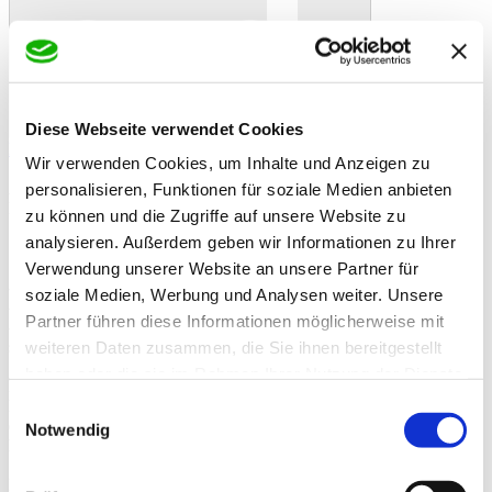
Diese Webseite verwendet Cookies
In den Warenkorb
Danke!
Etwas ist schiefgelaufen
Bewertung
Wir verwenden Cookies, um Inhalte und Anzeigen zu
St. Hippolyt Biotin Hoof Mixture 1 kg
Artikelbeschreibung
personalisieren, Funktionen für soziale Medien anbieten
Das pelletierte St. Hippolyt Biotin Hoof Mixture sorgt mit dem
zu können und die Zugriffe auf unsere Website zu
Schlüsselvitamin Biotin für ein gesundes Hufwachstum.
analysieren. Außerdem geben wir Informationen zu Ihrer
St. Hippolyt Biotin Hoof Mixture
Verwendung unserer Website an unsere Partner für
- Zur Förderung des Hufwachstums
soziale Medien, Werbung und Analysen weiter. Unsere
- Mit Bausteinen für eine verbesserte körpereigene Biotinsynthese
Partner führen diese Informationen möglicherweise mit
- Reich an organisch gebundenem Zink, Bierhefe und
schwefelhaltigen
weiteren Daten zusammen, die Sie ihnen bereitgestellt
haben oder die sie im Rahmen Ihrer Nutzung der Dienste
Rissige, brüchige oder auch zu weicher Hufe sowie mangelndes
gesammelt haben.
Hufwachstum können ihre Ursache in einem Mangel an Biotin,
Einwilligungsauswahl
einem wasserlöslichen Vitamin aus der Gruppe der B -Vitamine,
Notwendig
haben.
Ergänzungsfuttermittel für Pferde. Nährstoffe zur Verbesserung der