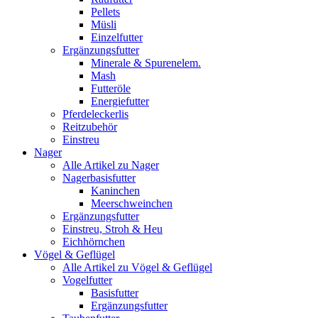
Pellets
Müsli
Einzelfutter
Ergänzungsfutter
Minerale & Spurenelem.
Mash
Futteröle
Energiefutter
Pferdeleckerlis
Reitzubehör
Einstreu
Nager
Alle Artikel zu Nager
Nagerbasisfutter
Kaninchen
Meerschweinchen
Ergänzungsfutter
Einstreu, Stroh & Heu
Eichhörnchen
Vögel & Geflügel
Alle Artikel zu Vögel & Geflügel
Vogelfutter
Basisfutter
Ergänzungsfutter