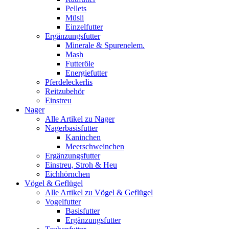
Pellets
Müsli
Einzelfutter
Ergänzungsfutter
Minerale & Spurenelem.
Mash
Futteröle
Energiefutter
Pferdeleckerlis
Reitzubehör
Einstreu
Nager
Alle Artikel zu Nager
Nagerbasisfutter
Kaninchen
Meerschweinchen
Ergänzungsfutter
Einstreu, Stroh & Heu
Eichhörnchen
Vögel & Geflügel
Alle Artikel zu Vögel & Geflügel
Vogelfutter
Basisfutter
Ergänzungsfutter