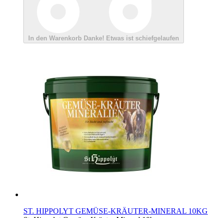
In den Warenkorb
Danke!
Etwas ist schiefgelaufen
ST. HIPPOLYT GEMÜSE-KRÄUTER-MINERAL 10KG