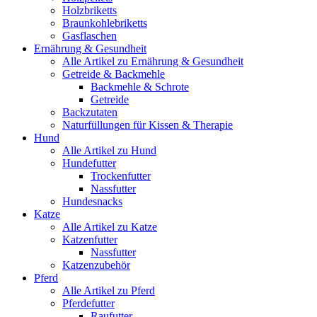
Holzbriketts
Braunkohlebriketts
Gasflaschen
Ernährung & Gesundheit
Alle Artikel zu Ernährung & Gesundheit
Getreide & Backmehle
Backmehle & Schrote
Getreide
Backzutaten
Naturfüllungen für Kissen & Therapie
Hund
Alle Artikel zu Hund
Hundefutter
Trockenfutter
Nassfutter
Hundesnacks
Katze
Alle Artikel zu Katze
Katzenfutter
Nassfutter
Katzenzubehör
Pferd
Alle Artikel zu Pferd
Pferdefutter
Raufutter