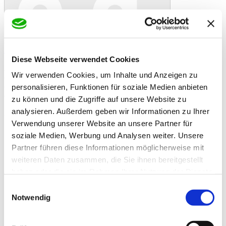
In den Warenkorb
Danke!
Etwas ist schiefgelaufen
Bewertung
Speiseweizenkörner 1kg
Diese Webseite verwendet Cookies
Artikelbeschreibung
Wir verwenden Cookies, um Inhalte und Anzeigen zu
- wichtigste Getreideart
- eignet sich ideal zum backen
personalisieren, Funktionen für soziale Medien anbieten
- Lagerung: Kühl und trocken lagern.
zu können und die Zugriffe auf unsere Website zu
analysieren. Außerdem geben wir Informationen zu Ihrer
Zusatzinformationen
Zusatzinformationen
Verwendung unserer Website an unsere Partner für
Brennwert/100g: 1381 kJ (330 kcal),
soziale Medien, Werbung und Analysen weiter. Unsere
Nährwerte/100g: Eiweiß: 11,0 g,
Partner führen diese Informationen möglicherweise mit
Kohlenhydrate: 60,0 g davon Zucker: 0,7 g, Fett: 1,8
Inhaltsstoffe
weiteren Daten zusammen, die Sie ihnen bereitgestellt
g davon gesättigte Fettsäuren: 0,3 g, Ballaststoffe:
13,0 g, Salz: 0,02 g
haben oder die sie im Rahmen Ihrer Nutzung der Dienste
gesammelt haben.
Einwilligungsauswahl
Lieferzeit von 2-3 Werktagen bei Paketversand. Bei
Notwendig
Lieferzeit
Spedition ca. 5 Werktage. Scheiper bringt's regional
wie gewohnt nach Terminabsprache.
Lieferzeit
Bestellungen bis 12 Uhr werden nach Möglichkeit