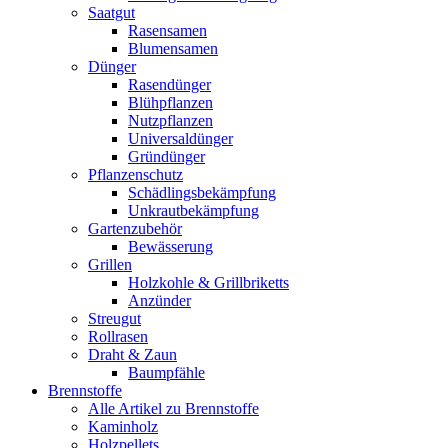
Saatgut
Rasensamen
Blumensamen
Dünger
Rasendünger
Blühpflanzen
Nutzpflanzen
Universaldünger
Gründünger
Pflanzenschutz
Schädlingsbekämpfung
Unkrautbekämpfung
Gartenzubehör
Bewässerung
Grillen
Holzkohle & Grillbriketts
Anzünder
Streugut
Rollrasen
Draht & Zaun
Baumpfähle
Brennstoffe
Alle Artikel zu Brennstoffe
Kaminholz
Holzpellets