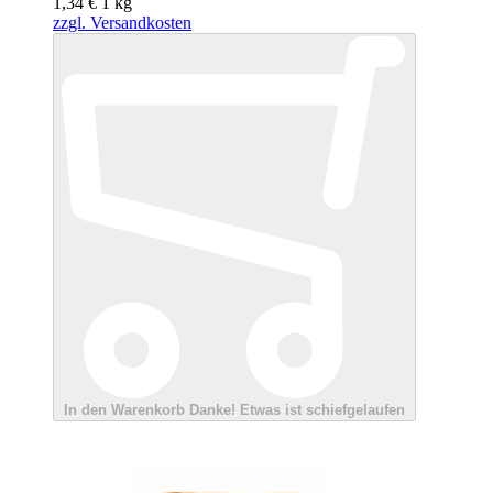
1,34 €
1
kg
zzgl. Versandkosten
In den Warenkorb
Danke!
Etwas ist schiefgelaufen