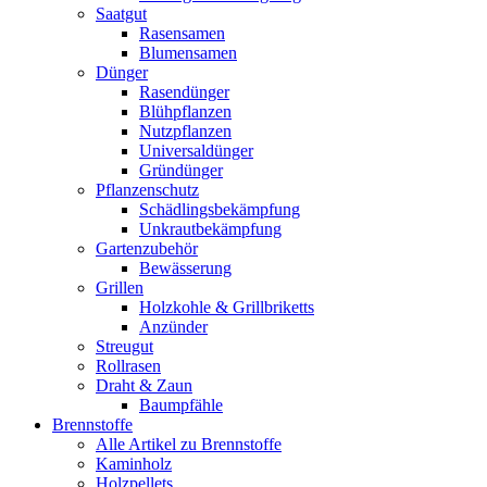
Saatgut
Rasensamen
Blumensamen
Dünger
Rasendünger
Blühpflanzen
Nutzpflanzen
Universaldünger
Gründünger
Pflanzenschutz
Schädlingsbekämpfung
Unkrautbekämpfung
Gartenzubehör
Bewässerung
Grillen
Holzkohle & Grillbriketts
Anzünder
Streugut
Rollrasen
Draht & Zaun
Baumpfähle
Brennstoffe
Alle Artikel zu Brennstoffe
Kaminholz
Holzpellets