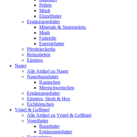
Pellets
Müsli
Einzelfutter
Ergänzungsfutter
Minerale & Spurenelem.
Mash
Futteröle
Energiefutter
Pferdeleckerlis
Reitzubehör
Einstreu
Nager
Alle Artikel zu Nager
Nagerbasisfutter
Kaninchen
Meerschweinchen
Ergänzungsfutter
Einstreu, Stroh & Heu
Eichhörnchen
Vögel & Geflügel
Alle Artikel zu Vögel & Geflügel
Vogelfutter
Basisfutter
Ergänzungsfutter