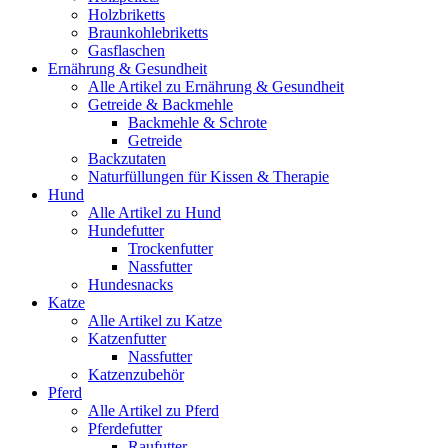
Holzbriketts
Braunkohlebriketts
Gasflaschen
Ernährung & Gesundheit
Alle Artikel zu Ernährung & Gesundheit
Getreide & Backmehle
Backmehle & Schrote
Getreide
Backzutaten
Naturfüllungen für Kissen & Therapie
Hund
Alle Artikel zu Hund
Hundefutter
Trockenfutter
Nassfutter
Hundesnacks
Katze
Alle Artikel zu Katze
Katzenfutter
Nassfutter
Katzenzubehör
Pferd
Alle Artikel zu Pferd
Pferdefutter
Raufutter