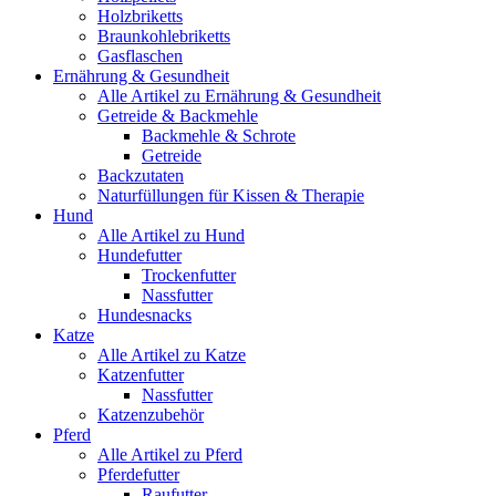
Holzbriketts
Braunkohlebriketts
Gasflaschen
Ernährung & Gesundheit
Alle Artikel zu Ernährung & Gesundheit
Getreide & Backmehle
Backmehle & Schrote
Getreide
Backzutaten
Naturfüllungen für Kissen & Therapie
Hund
Alle Artikel zu Hund
Hundefutter
Trockenfutter
Nassfutter
Hundesnacks
Katze
Alle Artikel zu Katze
Katzenfutter
Nassfutter
Katzenzubehör
Pferd
Alle Artikel zu Pferd
Pferdefutter
Raufutter