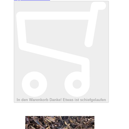
In den Warenkorb
Danke!
Etwas ist schiefgelaufen