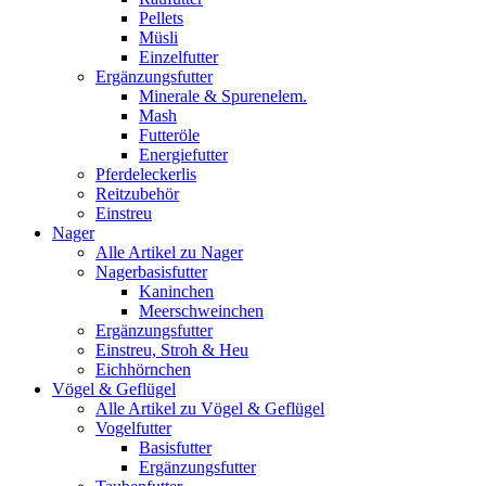
Pellets
Müsli
Einzelfutter
Ergänzungsfutter
Minerale & Spurenelem.
Mash
Futteröle
Energiefutter
Pferdeleckerlis
Reitzubehör
Einstreu
Nager
Alle Artikel zu Nager
Nagerbasisfutter
Kaninchen
Meerschweinchen
Ergänzungsfutter
Einstreu, Stroh & Heu
Eichhörnchen
Vögel & Geflügel
Alle Artikel zu Vögel & Geflügel
Vogelfutter
Basisfutter
Ergänzungsfutter