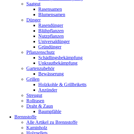
Saatgut
Rasensamen
Blumensamen
Dünger
Rasendünger
Blühpflanzen
Nutzpflanzen
Universaldünger
Gründünger
Pflanzenschutz
Schädlingsbekämpfung
Unkrautbekämpfung
Gartenzubehör
Bewässerung
Grillen
Holzkohle & Grillbriketts
Anzünder
Streugut
Rollrasen
Draht & Zaun
Baumpfähle
Brennstoffe
Alle Artikel zu Brennstoffe
Kaminholz
Holzpellets