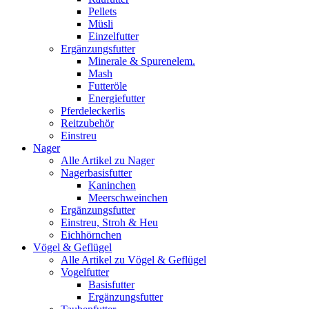
Pellets
Müsli
Einzelfutter
Ergänzungsfutter
Minerale & Spurenelem.
Mash
Futteröle
Energiefutter
Pferdeleckerlis
Reitzubehör
Einstreu
Nager
Alle Artikel zu Nager
Nagerbasisfutter
Kaninchen
Meerschweinchen
Ergänzungsfutter
Einstreu, Stroh & Heu
Eichhörnchen
Vögel & Geflügel
Alle Artikel zu Vögel & Geflügel
Vogelfutter
Basisfutter
Ergänzungsfutter