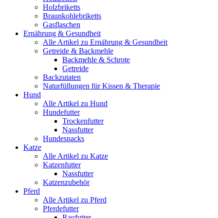
Holzbriketts
Braunkohlebriketts
Gasflaschen
Ernährung & Gesundheit
Alle Artikel zu Ernährung & Gesundheit
Getreide & Backmehle
Backmehle & Schrote
Getreide
Backzutaten
Naturfüllungen für Kissen & Therapie
Hund
Alle Artikel zu Hund
Hundefutter
Trockenfutter
Nassfutter
Hundesnacks
Katze
Alle Artikel zu Katze
Katzenfutter
Nassfutter
Katzenzubehör
Pferd
Alle Artikel zu Pferd
Pferdefutter
Raufutter