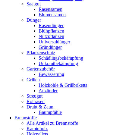
Saatgut
Rasensamen
Blumensamen
Dünger
Rasendünger
Blühpflanzen
Nutzpflanzen
Universaldünger
Gründünger
Pflanzenschutz
Schädlingsbekämpfung
Unkrautbekämpfung
Gartenzubehör
Bewässerung
Grillen
Holzkohle & Grillbriketts
Anzünder
Streugut
Rollrasen
Draht & Zaun
Baumpfähle
Brennstoffe
Alle Artikel zu Brennstoffe
Kaminholz
Holzpellets