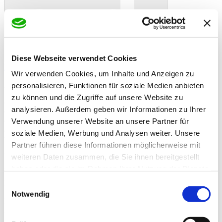
Diese Webseite verwendet Cookies
In den Warenkorb
Danke!
Etwas ist schiefgelaufen
Bewertung
Wir verwenden Cookies, um Inhalte und Anzeigen zu
Speers Premium Wiesenheu Apfel
Artikelbeschreibung
personalisieren, Funktionen für soziale Medien anbieten
Speers Premium Wiesenheu mit leckerem Apfel 750g besteht aus
zu können und die Zugriffe auf unsere Website zu
Gräsern und natürlichen Kräutern von saftigen Marschwiesen. Die
analysieren. Außerdem geben wir Informationen zu Ihrer
Gräser und Kräuter werden besonders schonend getrocknet und
entstaubt. Die schmackhaften Äpfel sorgen durch den hohen Gehalt
Verwendung unserer Website an unsere Partner für
an Vitaminen, Spurenelementen und Mineralien für Abwechslung
soziale Medien, Werbung und Analysen weiter. Unsere
und fördern die Verdauung Ihres Lieblings.
Partner führen diese Informationen möglicherweise mit
Wiesenheu eignet sich als rohfaserreiche Ergänzung zur
weiteren Daten zusammen, die Sie ihnen bereitgestellt
ganzjährigen Fütterung.
haben oder die sie im Rahmen Ihrer Nutzung der Dienste
gesammelt haben.
Ergänzungsfuttermittel Heu Kaninchen und Nager
Einwilligungsauswahl
Notwendig
Dunkel, trocken und sachgerecht lagern.
Zusatzinformationen
Zusatzinformationen