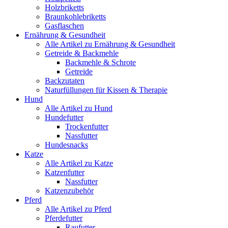
Holzbriketts
Braunkohlebriketts
Gasflaschen
Ernährung & Gesundheit
Alle Artikel zu Ernährung & Gesundheit
Getreide & Backmehle
Backmehle & Schrote
Getreide
Backzutaten
Naturfüllungen für Kissen & Therapie
Hund
Alle Artikel zu Hund
Hundefutter
Trockenfutter
Nassfutter
Hundesnacks
Katze
Alle Artikel zu Katze
Katzenfutter
Nassfutter
Katzenzubehör
Pferd
Alle Artikel zu Pferd
Pferdefutter
Raufutter