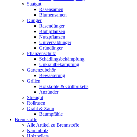
Saatgut
Rasensamen
Blumensamen
Dünger
Rasendünger
Blühpflanzen
Nutzpflanzen
Universaldünger
Gründünger
Pflanzenschutz
Schädlingsbekämpfung
Unkrautbekämpfung
Gartenzubehör
Bewässerung
Grillen
Holzkohle & Grillbriketts
Anzünder
Streugut
Rollrasen
Draht & Zaun
Baumpfähle
Brennstoffe
Alle Artikel zu Brennstoffe
Kaminholz
Holzpellets