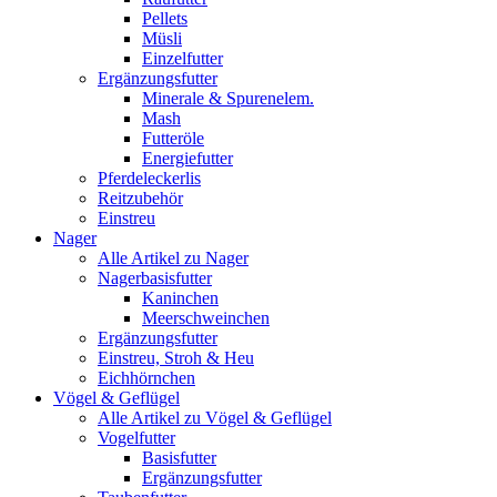
Pellets
Müsli
Einzelfutter
Ergänzungsfutter
Minerale & Spurenelem.
Mash
Futteröle
Energiefutter
Pferdeleckerlis
Reitzubehör
Einstreu
Nager
Alle Artikel zu Nager
Nagerbasisfutter
Kaninchen
Meerschweinchen
Ergänzungsfutter
Einstreu, Stroh & Heu
Eichhörnchen
Vögel & Geflügel
Alle Artikel zu Vögel & Geflügel
Vogelfutter
Basisfutter
Ergänzungsfutter