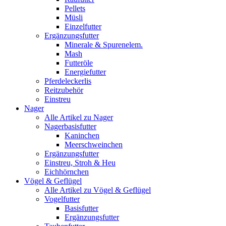
Pellets
Müsli
Einzelfutter
Ergänzungsfutter
Minerale & Spurenelem.
Mash
Futteröle
Energiefutter
Pferdeleckerlis
Reitzubehör
Einstreu
Nager
Alle Artikel zu Nager
Nagerbasisfutter
Kaninchen
Meerschweinchen
Ergänzungsfutter
Einstreu, Stroh & Heu
Eichhörnchen
Vögel & Geflügel
Alle Artikel zu Vögel & Geflügel
Vogelfutter
Basisfutter
Ergänzungsfutter