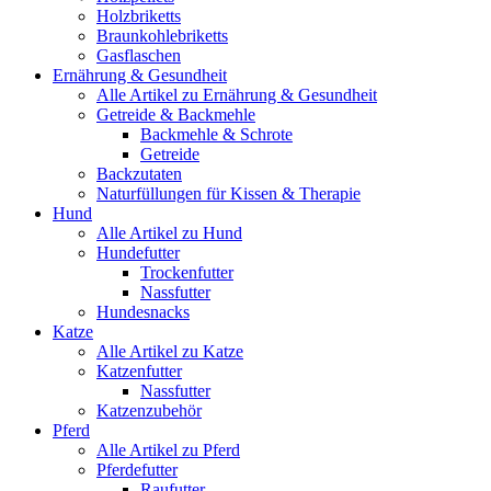
Holzbriketts
Braunkohlebriketts
Gasflaschen
Ernährung & Gesundheit
Alle Artikel zu Ernährung & Gesundheit
Getreide & Backmehle
Backmehle & Schrote
Getreide
Backzutaten
Naturfüllungen für Kissen & Therapie
Hund
Alle Artikel zu Hund
Hundefutter
Trockenfutter
Nassfutter
Hundesnacks
Katze
Alle Artikel zu Katze
Katzenfutter
Nassfutter
Katzenzubehör
Pferd
Alle Artikel zu Pferd
Pferdefutter
Raufutter