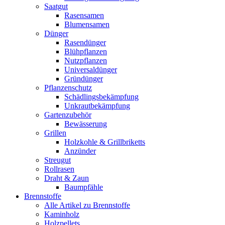
Saatgut
Rasensamen
Blumensamen
Dünger
Rasendünger
Blühpflanzen
Nutzpflanzen
Universaldünger
Gründünger
Pflanzenschutz
Schädlingsbekämpfung
Unkrautbekämpfung
Gartenzubehör
Bewässerung
Grillen
Holzkohle & Grillbriketts
Anzünder
Streugut
Rollrasen
Draht & Zaun
Baumpfähle
Brennstoffe
Alle Artikel zu Brennstoffe
Kaminholz
Holzpellets