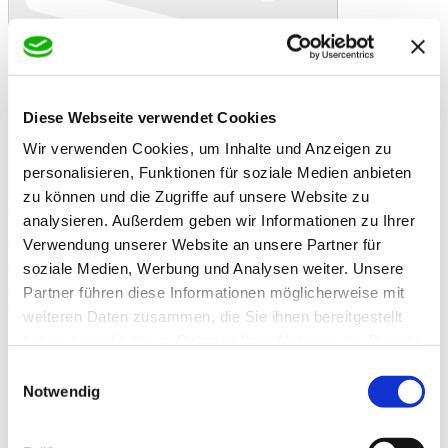
Diese Webseite verwendet Cookies
Wir verwenden Cookies, um Inhalte und Anzeigen zu
personalisieren, Funktionen für soziale Medien anbieten
In den Warenkorb
Danke!
Etwas ist schiefgelaufen
zu können und die Zugriffe auf unsere Website zu
Bewertung
analysieren. Außerdem geben wir Informationen zu Ihrer
Kordes Blumenerde mit Dünger - Angebot
Artikelbeschreibung
Verwendung unserer Website an unsere Partner für
Kordes Blumenerde 40 l mit Dünger. Kultursubstrat hergestellt unter
soziale Medien, Werbung und Analysen weiter. Unsere
Verwendung von Hochmoortorf und pflanzlichen Stoffen aus dem
Partner führen diese Informationen möglicherweise mit
Garten-Landschaftsbau pflanzlichen Stoffen aus der Forstwirtschaft
und NPK-Dünger.
weiteren Daten zusammen, die Sie ihnen bereitgestellt
Zusatzinformationen
haben oder die sie im Rahmen Ihrer Nutzung der Dienste
Zusatzinformationen
gesammelt haben.
Hochmoortorf ( 75 %), mäßig bis stark zersetzt ( H3-
Einwilligungsauswahl
H8 ), pflanzlichen Stoffe aus dem Garten-
Notwendig
Landschaftsbau ( Grün-Schnittkompost ),pflanzlichen
Inhaltsstoffe
Stoffen aus der Forstwirtschaft ( Rindenhumus ) und
NPK-Dünger