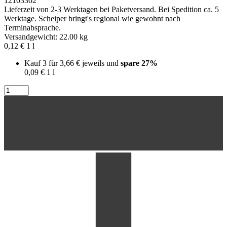
12103302
Lieferzeit von 2-3 Werktagen bei Paketversand. Bei Spedition ca. 5
Werktage. Scheiper bringt's regional wie gewohnt nach
Terminabsprache.
Versandgewicht: 22.00 kg
0,12 €
1
l
Kauf 3 für
3,66 €
jeweils und
spare
27
%
0,09 €
1
l