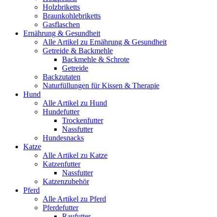
Holzbriketts
Braunkohlebriketts
Gasflaschen
Ernährung & Gesundheit
Alle Artikel zu Ernährung & Gesundheit
Getreide & Backmehle
Backmehle & Schrote
Getreide
Backzutaten
Naturfüllungen für Kissen & Therapie
Hund
Alle Artikel zu Hund
Hundefutter
Trockenfutter
Nassfutter
Hundesnacks
Katze
Alle Artikel zu Katze
Katzenfutter
Nassfutter
Katzenzubehör
Pferd
Alle Artikel zu Pferd
Pferdefutter
Raufutter