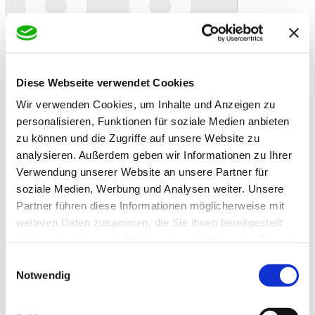
In den Warenkorb
Danke!
Etwas ist schiefgelaufen
Bewertung
Kaminholz Buche (1,65 RM) 33cm
Diese Webseite verwendet Cookies
Artikelbeschreibung
1,65 Raummeter Kaminholz reine Buche
Wir verwenden Cookies, um Inhalte und Anzeigen zu
gestapelt, kammergetrocknet und sofort verwendbar
personalisieren, Funktionen für soziale Medien anbieten
Scheitlänge: 30 bis 33 cm
zu können und die Zugriffe auf unsere Website zu
analysieren. Außerdem geben wir Informationen zu Ihrer
Restfeuchte: 20-25 %
Verwendung unserer Website an unsere Partner für
Der RM Kaminholz wird auf Palette geliefert. Die Palette hat
soziale Medien, Werbung und Analysen weiter. Unsere
Europaletten Größe 80x120 cm und kann mit verfeuert werden.
Partner führen diese Informationen möglicherweise mit
Zusatzinformationen
Zusatzinformationen
weiteren Daten zusammen, die Sie ihnen bereitgestellt
Lieferzeit
Bestellungen bis 12 Uhr werden nach Möglichkeit
haben oder die sie im Rahmen Ihrer Nutzung der Dienste
Hinweis
noch am gleichen Tag versandt.
gesammelt haben.
Einwilligungsauswahl
Bewertungen
Notwendig
Schreiben Sie eine Bewertung
Nur registrierte Benutzer können Bewertungen schreiben. Bitte
loggen Sie sich ein
oder
erstellen Sie ein Konto