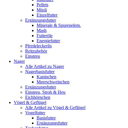
Pellets
Müsli
Einzelfutter
Ergänzungsfutter
Minerale & Spurenelem.
Mash
Futteröle
Energiefutter
Pferdeleckerlis
Reitzubehör
Einstreu
Nager
Alle Artikel zu Nager
Nagerbasisfutter
Kaninchen
Meerschweinchen
Ergänzungsfutter
Einstreu, Stroh & Heu
Eichhörnchen
Vögel & Geflügel
Alle Artikel zu Vögel & Geflügel
Vogelfutter
Basisfutter
Ergänzungsfutter