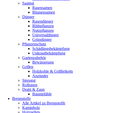
Saatgut
Rasensamen
Blumensamen
Dünger
Rasendünger
Blühpflanzen
Nutzpflanzen
Universaldünger
Gründünger
Pflanzenschutz
Schädlingsbekämpfung
Unkrautbekämpfung
Gartenzubehör
Bewässerung
Grillen
Holzkohle & Grillbriketts
Anzünder
Streugut
Rollrasen
Draht & Zaun
Baumpfähle
Brennstoffe
Alle Artikel zu Brennstoffe
Kaminholz
Holzpellets