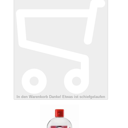
In den Warenkorb
Danke!
Etwas ist schiefgelaufen