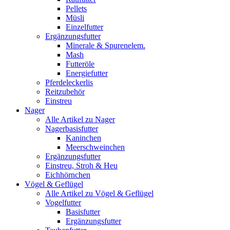
Pellets
Müsli
Einzelfutter
Ergänzungsfutter
Minerale & Spurenelem.
Mash
Futteröle
Energiefutter
Pferdeleckerlis
Reitzubehör
Einstreu
Nager
Alle Artikel zu Nager
Nagerbasisfutter
Kaninchen
Meerschweinchen
Ergänzungsfutter
Einstreu, Stroh & Heu
Eichhörnchen
Vögel & Geflügel
Alle Artikel zu Vögel & Geflügel
Vogelfutter
Basisfutter
Ergänzungsfutter