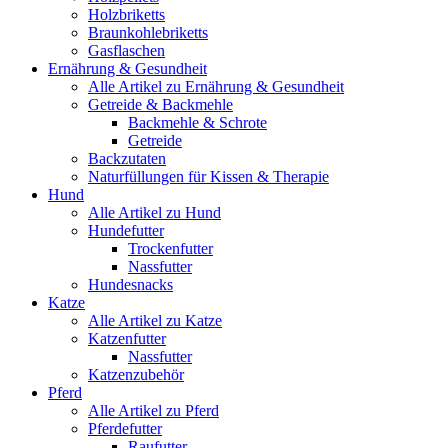
Holzbriketts
Braunkohlebriketts
Gasflaschen
Ernährung & Gesundheit
Alle Artikel zu Ernährung & Gesundheit
Getreide & Backmehle
Backmehle & Schrote
Getreide
Backzutaten
Naturfüllungen für Kissen & Therapie
Hund
Alle Artikel zu Hund
Hundefutter
Trockenfutter
Nassfutter
Hundesnacks
Katze
Alle Artikel zu Katze
Katzenfutter
Nassfutter
Katzenzubehör
Pferd
Alle Artikel zu Pferd
Pferdefutter
Raufutter