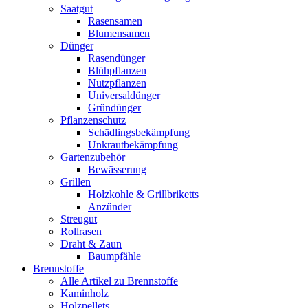
Saatgut
Rasensamen
Blumensamen
Dünger
Rasendünger
Blühpflanzen
Nutzpflanzen
Universaldünger
Gründünger
Pflanzenschutz
Schädlingsbekämpfung
Unkrautbekämpfung
Gartenzubehör
Bewässerung
Grillen
Holzkohle & Grillbriketts
Anzünder
Streugut
Rollrasen
Draht & Zaun
Baumpfähle
Brennstoffe
Alle Artikel zu Brennstoffe
Kaminholz
Holzpellets