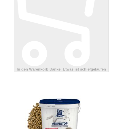
In den Warenkorb
Danke!
Etwas ist schiefgelaufen