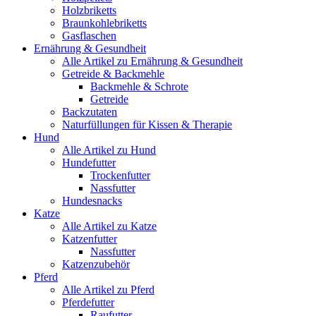
Holzbriketts
Braunkohlebriketts
Gasflaschen
Ernährung & Gesundheit
Alle Artikel zu Ernährung & Gesundheit
Getreide & Backmehle
Backmehle & Schrote
Getreide
Backzutaten
Naturfüllungen für Kissen & Therapie
Hund
Alle Artikel zu Hund
Hundefutter
Trockenfutter
Nassfutter
Hundesnacks
Katze
Alle Artikel zu Katze
Katzenfutter
Nassfutter
Katzenzubehör
Pferd
Alle Artikel zu Pferd
Pferdefutter
Raufutter