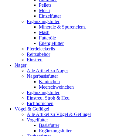
Pellets
Müsli
Einzelfutter
Ergänzungsfutter
Minerale & Spurenelem.
Mash
Futteröle
Energiefutter
Pferdeleckerlis
Reitzubehör
Einstreu
Nager
Alle Artikel zu Nager
Nagerbasisfutter
Kaninchen
Meerschweinchen
Ergänzungsfutter
Einstreu, Stroh & Heu
Eichhörnchen
Vögel & Geflügel
Alle Artikel zu Vögel & Geflügel
Vogelfutter
Basisfutter
Ergänzungsfutter