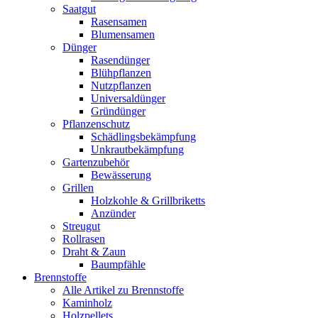
Saatgut
Rasensamen
Blumensamen
Dünger
Rasendünger
Blühpflanzen
Nutzpflanzen
Universaldünger
Gründünger
Pflanzenschutz
Schädlingsbekämpfung
Unkrautbekämpfung
Gartenzubehör
Bewässerung
Grillen
Holzkohle & Grillbriketts
Anzünder
Streugut
Rollrasen
Draht & Zaun
Baumpfähle
Brennstoffe
Alle Artikel zu Brennstoffe
Kaminholz
Holzpellets