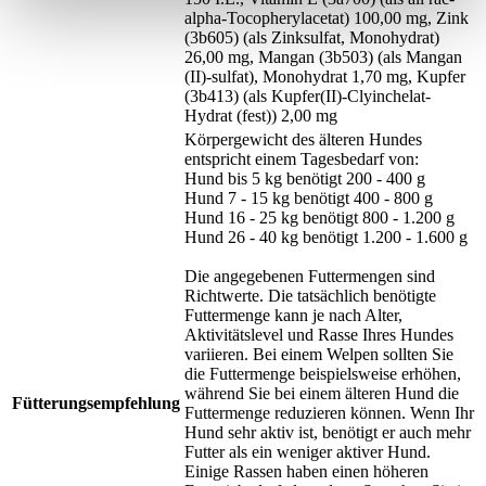
alpha-Tocopherylacetat) 100,00 mg, Zink
(3b605) (als Zinksulfat, Monohydrat)
26,00 mg, Mangan (3b503) (als Mangan
(II)-sulfat), Monohydrat 1,70 mg, Kupfer
(3b413) (als Kupfer(II)-Clyinchelat-
Hydrat (fest)) 2,00 mg
Körpergewicht des älteren Hundes
entspricht einem Tagesbedarf von:
Hund bis 5 kg benötigt 200 - 400 g
Hund 7 - 15 kg benötigt 400 - 800 g
Hund 16 - 25 kg benötigt 800 - 1.200 g
Hund 26 - 40 kg benötigt 1.200 - 1.600 g
Die angegebenen Futtermengen sind
Richtwerte. Die tatsächlich benötigte
Futtermenge kann je nach Alter,
Aktivitätslevel und Rasse Ihres Hundes
variieren. Bei einem Welpen sollten Sie
die Futtermenge beispielsweise erhöhen,
während Sie bei einem älteren Hund die
Fütterungsempfehlung
Futtermenge reduzieren können. Wenn Ihr
Hund sehr aktiv ist, benötigt er auch mehr
Futter als ein weniger aktiver Hund.
Einige Rassen haben einen höheren