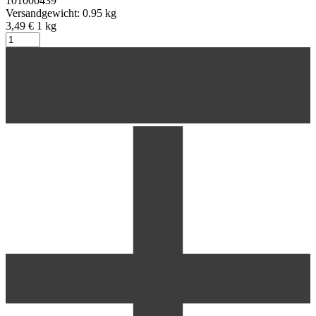
101000439
Versandgewicht: 0.95 kg
3,49 €
1
kg