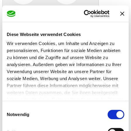
In den Warenkorb
Danke!
Etwas ist schiefgelaufen
Bewertung
Deukanin Nagermüsli 20kg
Artikelbeschreibung
- deukanin Nagermüsli ist ein schmackhaftes Müslifutter für alle
Kaninchen,
Diese Webseite verwendet Cookies
Zwergkaninchen, Meerschweinchen und Hamster.
Wir verwenden Cookies, um Inhalte und Anzeigen zu
- Seine hoch aufgeschlossenen Komponenten machen Nagermüsli
besonders leicht verdaulich.
personalisieren, Funktionen für soziale Medien anbieten
- Es versorgt Ihre Tiere mit allen Vitaminen und Nährstoffen. Sein
zu können und die Zugriffe auf unsere Website zu
hoher
analysieren. Außerdem geben wir Informationen zu Ihrer
Vitamin-C-Gehalt deckt insbesondere die Ansprüche Ihrer
Meerschweinchen, die kein körpereigenes Vitamin C ¨produzieren¨
Verwendung unserer Website an unsere Partner für
können.
soziale Medien, Werbung und Analysen weiter. Unsere
- Hochwertiges Protein und wertvolles Rapsöl fördern ein seidiges,
Partner führen diese Informationen möglicherweise mit
glänzendes Fell - ideal daher auch zur Schauvorbereitung von
Rassekaninchen. Der besondere Kick gerade bei Untergewichten!
weiteren Daten zusammen, die Sie ihnen bereitgestellt
haben oder die sie im Rahmen Ihrer Nutzung der Dienste
Zusatzinformationen
gesammelt haben.
Zusatzinformationen
Einwilligungsauswahl
Gerstenflocken, Sonnenblumenextr.schrotfutter,
Notwendig
Erbsenflocken, Weizenkleie, Luzernegrünmehl,
Maisflocken, Haferschälkleie, Gerste, Weizenflocken,
Malzkeime, Sonnenblumensaat, ZR-Melasse,