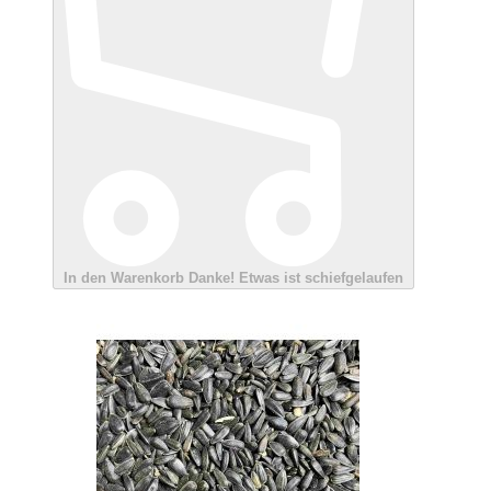
In den Warenkorb
Danke!
Etwas ist schiefgelaufen