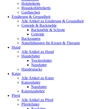
Holzbriketts
Braunkohlebriketts
Gasflaschen
Ernährung & Gesundheit
Alle Artikel zu Ernährung & Gesundheit
Getreide & Backmehle
Backmehle & Schrote
Getreide
Backzutaten
Naturfüllungen für Kissen & Therapie
Hund
Alle Artikel zu Hund
Hundefutter
Trockenfutter
Nassfutter
Hundesnacks
Katze
Alle Artikel zu Katze
Katzenfutter
Nassfutter
Katzenzubehör
Pferd
Alle Artikel zu Pferd
Pferdefutter
Raufutter