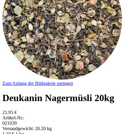
Zum Anfang der Bildgalerie springen
Deukanin Nagermüsli 20kg
21,95 €
Artikel-Nr.:
021039
Versandgewicht: 20.20 kg
1,10 €
1
kg