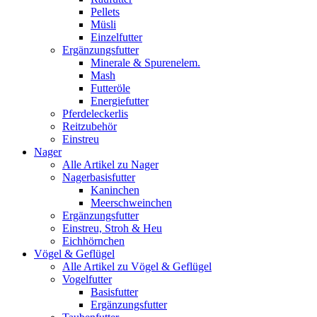
Pellets
Müsli
Einzelfutter
Ergänzungsfutter
Minerale & Spurenelem.
Mash
Futteröle
Energiefutter
Pferdeleckerlis
Reitzubehör
Einstreu
Nager
Alle Artikel zu Nager
Nagerbasisfutter
Kaninchen
Meerschweinchen
Ergänzungsfutter
Einstreu, Stroh & Heu
Eichhörnchen
Vögel & Geflügel
Alle Artikel zu Vögel & Geflügel
Vogelfutter
Basisfutter
Ergänzungsfutter