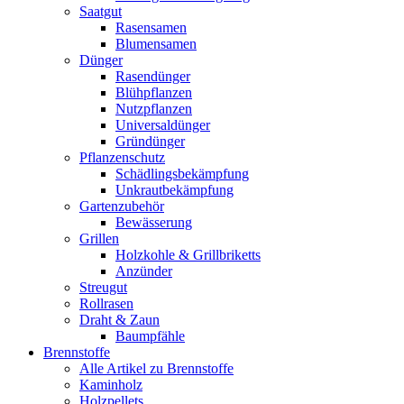
Saatgut
Rasensamen
Blumensamen
Dünger
Rasendünger
Blühpflanzen
Nutzpflanzen
Universaldünger
Gründünger
Pflanzenschutz
Schädlingsbekämpfung
Unkrautbekämpfung
Gartenzubehör
Bewässerung
Grillen
Holzkohle & Grillbriketts
Anzünder
Streugut
Rollrasen
Draht & Zaun
Baumpfähle
Brennstoffe
Alle Artikel zu Brennstoffe
Kaminholz
Holzpellets