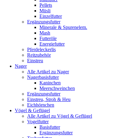
Pellets
Müsli
Einzelfutter
Ergänzungsfutter
Minerale & Spurenelem.
Mash
Futteröle
Energiefutter
Pferdeleckerlis
Reitzubehör
Einstreu
Nager
Alle Artikel zu Nager
Nagerbasisfutter
Kaninchen
Meerschweinchen
Ergänzungsfutter
Einstreu, Stroh & Heu
Eichhörnchen
Vögel & Geflügel
Alle Artikel zu Vögel & Geflügel
Vogelfutter
Basisfutter
Ergänzungsfutter