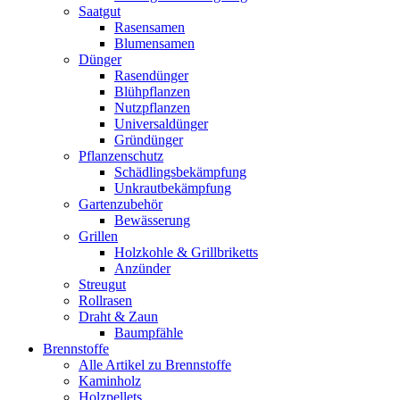
Saatgut
Rasensamen
Blumensamen
Dünger
Rasendünger
Blühpflanzen
Nutzpflanzen
Universaldünger
Gründünger
Pflanzenschutz
Schädlingsbekämpfung
Unkrautbekämpfung
Gartenzubehör
Bewässerung
Grillen
Holzkohle & Grillbriketts
Anzünder
Streugut
Rollrasen
Draht & Zaun
Baumpfähle
Brennstoffe
Alle Artikel zu Brennstoffe
Kaminholz
Holzpellets