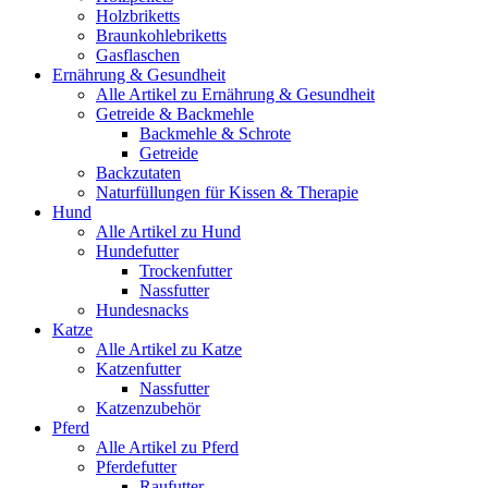
Holzbriketts
Braunkohlebriketts
Gasflaschen
Ernährung & Gesundheit
Alle Artikel zu Ernährung & Gesundheit
Getreide & Backmehle
Backmehle & Schrote
Getreide
Backzutaten
Naturfüllungen für Kissen & Therapie
Hund
Alle Artikel zu Hund
Hundefutter
Trockenfutter
Nassfutter
Hundesnacks
Katze
Alle Artikel zu Katze
Katzenfutter
Nassfutter
Katzenzubehör
Pferd
Alle Artikel zu Pferd
Pferdefutter
Raufutter