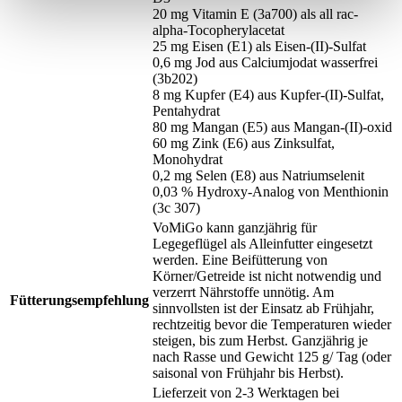
20 mg Vitamin E (3a700) als all rac-
alpha-Tocopherylacetat
25 mg Eisen (E1) als Eisen-(II)-Sulfat
0,6 mg Jod aus Calciumjodat wasserfrei
(3b202)
8 mg Kupfer (E4) aus Kupfer-(II)-Sulfat,
Pentahydrat
80 mg Mangan (E5) aus Mangan-(II)-oxid
60 mg Zink (E6) aus Zinksulfat,
Monohydrat
0,2 mg Selen (E8) aus Natriumselenit
0,03 % Hydroxy-Analog von Menthionin
(3c 307)
VoMiGo kann ganzjährig für
Legegeflügel als Alleinfutter eingesetzt
werden. Eine Beifütterung von
Körner/Getreide ist nicht notwendig und
verzerrt Nährstoffe unnötig. Am
Fütterungsempfehlung
sinnvollsten ist der Einsatz ab Frühjahr,
rechtzeitig bevor die Temperaturen wieder
steigen, bis zum Herbst. Ganzjährig je
nach Rasse und Gewicht 125 g/ Tag (oder
saisonal von Frühjahr bis Herbst).
Lieferzeit von 2-3 Werktagen bei