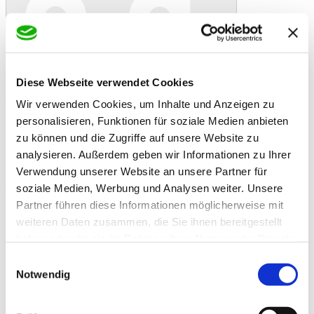
In den Warenkorb
Danke!
Etwas ist schiefgelaufen
Bewertung
Deuka VoMiGo LAF 25 kg
Diese Webseite verwendet Cookies
Artikelbeschreibung
Wir verwenden Cookies, um Inhalte und Anzeigen zu
VoMiGo LAF Mehl
Das Alleinfutter für Legehennen ab der Legereife - reduziert den
personalisieren, Funktionen für soziale Medien anbieten
Befall durch die rote Vogelmilbe. In homogener Mehlform oder
zu können und die Zugriffe auf unsere Website zu
gekörnt erhältlich.
analysieren. Außerdem geben wir Informationen zu Ihrer
Einsatzempfehlung VoMiGo LAF:
Als Alleinfutter für Legehennen ab der Legereife. Ganzjährig je
Verwendung unserer Website an unsere Partner für
nach Rasse und Gewicht 125 g/ Tag (oder saisonal von Frühjahr bis
soziale Medien, Werbung und Analysen weiter. Unsere
Herbst).
Partner führen diese Informationen möglicherweise mit
Zusatzinformationen
Zusatzinformationen
weiteren Daten zusammen, die Sie ihnen bereitgestellt
Zusammensetzung:
haben oder die sie im Rahmen Ihrer Nutzung der Dienste
Weizen 31,4 %, Mais 30,0 %,
gesammelt haben.
Einwilligungsauswahl
Sojaextr.schrotfutter mit Stock, dampferh.
*(2) 21,0 % , Calciumcarbonat 9,6 %,
Notwendig
Weizenkleie 3,0 %, Pflanzenfettsäuren
(Sonnenblume, Palm) 1,8 %, ZR-Melasse
1,0 %, Monocalciumphosphat 0,6 %,