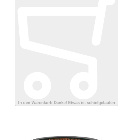
In den Warenkorb
Danke!
Etwas ist schiefgelaufen