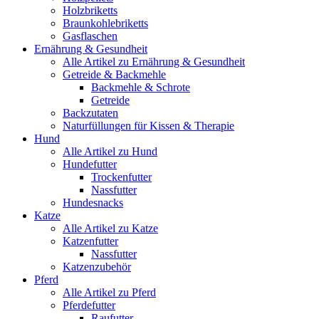
Holzbriketts
Braunkohlebriketts
Gasflaschen
Ernährung & Gesundheit
Alle Artikel zu Ernährung & Gesundheit
Getreide & Backmehle
Backmehle & Schrote
Getreide
Backzutaten
Naturfüllungen für Kissen & Therapie
Hund
Alle Artikel zu Hund
Hundefutter
Trockenfutter
Nassfutter
Hundesnacks
Katze
Alle Artikel zu Katze
Katzenfutter
Nassfutter
Katzenzubehör
Pferd
Alle Artikel zu Pferd
Pferdefutter
Raufutter