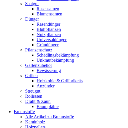
Saatgut
Rasensamen
Blumensamen
Dünger
Rasendünger
Blühpflanzen
Nutzpflanzen
Universaldünger
Gründünger
Pflanzenschutz
Schädlingsbekämpfung
Unkrautbekämpfung
Gartenzubehör
Bewässerung
Grillen
Holzkohle & Grillbriketts
Anzünder
Streugut
Rollrasen
Draht & Zaun
Baumpfähle
Brennstoffe
Alle Artikel zu Brennstoffe
Kaminholz
Holzpellets