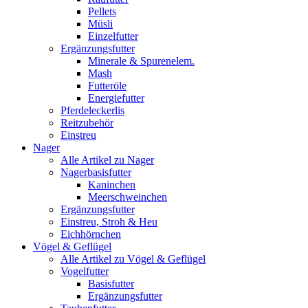
Pellets
Müsli
Einzelfutter
Ergänzungsfutter
Minerale & Spurenelem.
Mash
Futteröle
Energiefutter
Pferdeleckerlis
Reitzubehör
Einstreu
Nager
Alle Artikel zu Nager
Nagerbasisfutter
Kaninchen
Meerschweinchen
Ergänzungsfutter
Einstreu, Stroh & Heu
Eichhörnchen
Vögel & Geflügel
Alle Artikel zu Vögel & Geflügel
Vogelfutter
Basisfutter
Ergänzungsfutter