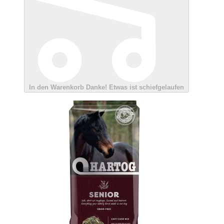
In den Warenkorb
Danke!
Etwas ist schiefgelaufen