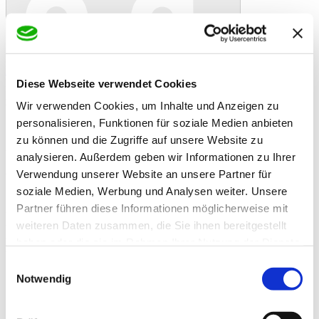
In den Warenkorb
Danke!
Etwas ist schiefgelaufen
Bewertung
Derby Horslyx Garlic 5kg
Diese Webseite verwendet Cookies
Artikelbeschreibung
Wir verwenden Cookies, um Inhalte und Anzeigen zu
Wetterfeste Leckmasse als Ergänzungsfutter bei
Mangelerscheinungen, gegen Langeweile und als Insektenschutz
personalisieren, Funktionen für soziale Medien anbieten
zu können und die Zugriffe auf unsere Website zu
Artikelbeschreibung
analysieren. Außerdem geben wir Informationen zu Ihrer
Derby Horslyx Garlic ist eine Leckmasse für Pferde, die aufgrund
des getrockneten Knoblauchs zum Schutz gegen Insekten beiträgt.
Verwendung unserer Website an unsere Partner für
Durch die Konsistenz reduziert es Langeweile und Stress.
soziale Medien, Werbung und Analysen weiter. Unsere
Partner führen diese Informationen möglicherweise mit
- Insektenschutz
- Wetterfest, zur Stall- und Außengabe geeignet
weiteren Daten zusammen, die Sie ihnen bereitgestellt
- Mineralversorgung gegen futterbedingte Mangelerscheinungen
haben oder die sie im Rahmen Ihrer Nutzung der Dienste
- Reduziert Stress und Langeweile
gesammelt haben.
Zusatzinformationen
Einwilligungsauswahl
Zusatzinformationen
Notwendig
Zusammensetzung und Inhaltsstoffe
62,5% Zuckerrohrmelasse, 8,8%
Natriumchlorid, 6,8%