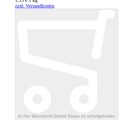
1,35 €
1
kg
zzgl. Versandkosten
In den Warenkorb
Danke!
Etwas ist schiefgelaufen